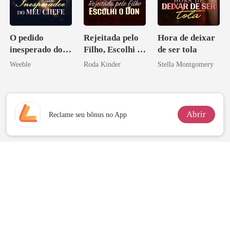
O pedido
Rejeitada pelo
Hora de deixar
inesperado do
Filho, Escolhi o
de ser tola
meu chefe
Don
Weeble
Roda Kinder
Stella Montgomery
Abrir
Reclame seu bônus no App