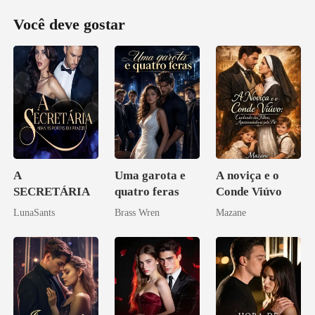
Você deve gostar
A
Uma garota e
A noviça e o
SECRETÁRIA
quatro feras
Conde Viúvo
LunaSants
Brass Wren
Mazane