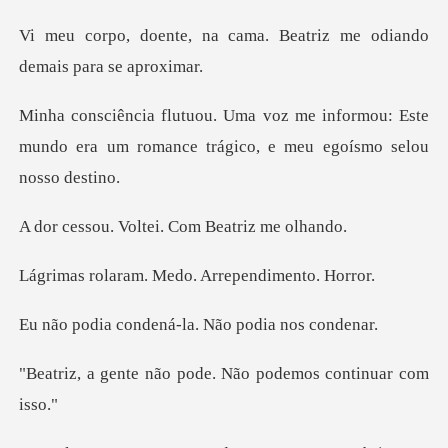
cama. Beatriz me odiando
nformou: Este
mundo era um romance trág
oltei. Com Beat
m. Medo. Arrepe
dená-la. Não pod
ão pode. Não podemos