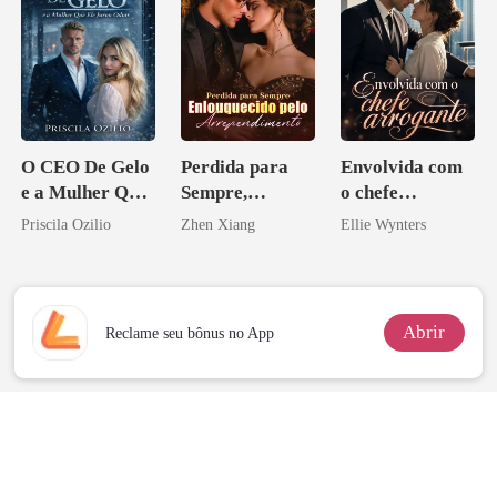
O CEO De Gelo
Perdida para
Envolvida com
e a Mulher Que
Sempre,
o chefe
Ele Jurou Odiar
Enlouquecido
arrogante
Priscila Ozilio
Zhen Xiang
Ellie Wynters
pelo
Arrependiment
o
Abrir
Reclame seu bônus no App