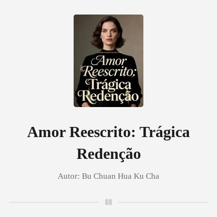
0
Loja
Histórico
Amor Reescrito: Trágica
Redenção
Sair
Autor:
Bu Chuan Hua Ku Cha
Baixar App