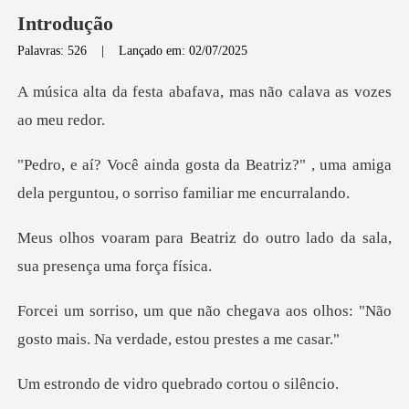
Introdução
Palavras: 526
|
Lançado em: 02/07/2025
abafava, mas não calava
eatriz?" , uma amiga
dela perguntou,
iz do outro lado da sala,
su
va aos olhos: "Não
gosto mais. Na
idro quebrado co