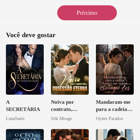
Próximo
Você deve gostar
A
Noiva por
Mandaram-me
SECRETÁRIA
contrato,
para a cadeia?
obsessão eterna
Agora me
LunaSants
Silk Mirage
Oyster Paradox
vejam esmagá-
los