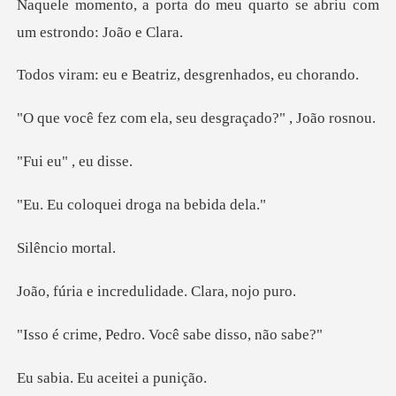
o meu quarto se abriu com
Beatriz, desgren
m ela, seu desgraça
u" , eu
quei droga na
cio m
ncredulidade. C
edro. Você sabe d
Eu aceitei