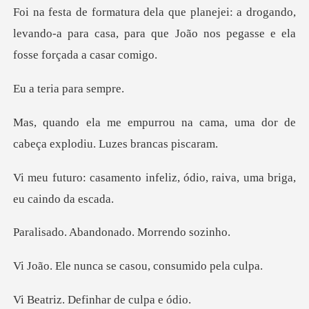
drogando,
levando-a para casa, para que João
ria par
a cama, uma dor de
cabeça exp
nfeliz, ódio, raiva, uma b
bandonado. Mo
ca se casou, con
Definhar de