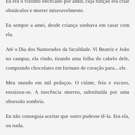
mor, cuja função era criar
obst
esde criança sonhav
no campus, ela rindo, tirando uma folha do cabelo dele
e escuro,
enraizou-se. A inocência morre
ar que outro pudesse t