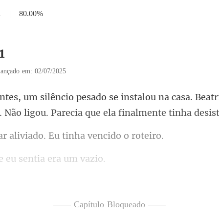
1
|
80.00%
1
ançado em: 02/07/2025
lou na casa. Beatr
 Não lig
liviado. Eu tinha
e eu sentia
o afastava. Ele estava se
—— Capítulo Bloqueado ——