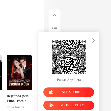
Baixar App Lera
APP STORE
Rejeitada pelo
Filho, Escolhi o
GOOGLE PLAY
Don
Roda Kinder