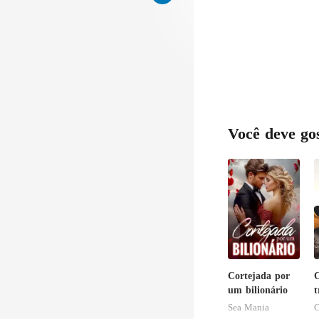
Você deve go
Cortejada por
um bilionário
t
b
Sea Mania
C
f