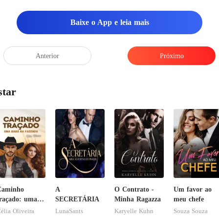
Baixe o App e leia mais
Anterior
Próximo
star
Caminho
A
O Contrato -
Um favor ao
raçado: uma
SECRETÁRIA
Minha Ragazza
meu chefe
abá na
élia Oliveira
LunaSants
Karyelle Kuhn
Souza Souza
azenda