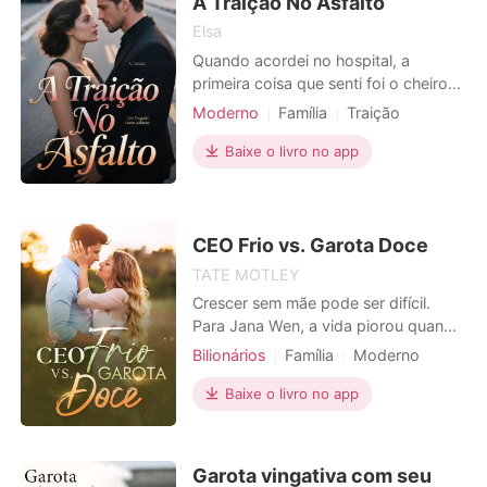
A Traição No Asfalto
meticulosamente meu vi
Elsa
Quando acordei no hospital, a
primeira coisa que senti foi o cheiro
forte a desinfetante. O meu braço
Moderno
Família
Traição
direito estava inútil, partido em três
Heroína
Polícia
Urbano
sítios. O meu noivo, Pedro, não
Baixe o livro no app
estava ali. A última mensagem que ele
enviou, enquanto eu estava presa
nos destroços a sangrar, não era
para mim. Era para
CEO Frio vs. Garota Doce
TATE MOTLEY
Crescer sem mãe pode ser difícil.
Para Jana Wen, a vida piorou quando
seu pai, Henry, trouxe para casa sua
Bilionários
Família
Moderno
amante. Com dois meios-irmãos
Estatuto social
CEO
Azarada
tentando causar problemas, Henry
Baixe o livro no app
Teimoso
Narrativa não-linear
não queria trazer problemas pra filha,
então se afastou dela. Desesperada
por não perder o amor do pai, ela
Garota vingativa com seu
concorda se sacrifi