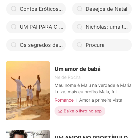
Contos Eróticos Hot: Histórias sujas e perversas, sem filtro nenhum de Contos Eroticos Hot
Desejos de Natal
UM PAI PARA O MEU BEBÊ
Nicholas: uma tentação de vizinho
Os segredos de Colin Bridgerton livros em áudio gratuito
Procura
Um amor de babá
Neide Rocha
Meu nome é Malu na verdade é Maria
Luiza, mais eu prefiro Malu, fui
deixada em um orfanato de Freitas
Romance
Amor a primeira vista
logo que nasci e isso sempre foi meu
Encantador
calcanhar de Aquiles, quando fiz 17
Baixe o livro no app
anos eu fugi de lá, eu não levo
desaforo e não sou um doce de
menina, se procurar comigo tu
acha.... Então eu vivia metida e
UM AMOR NO PROSTÍBULO