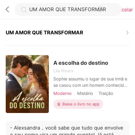
Cancelar
UM AMOR QUE TRANSFORMAR
0
Loja
A escolha do destino
Lila Rivers
Sophie assumiu o lugar de sua irmã e
Histórico
se casou com um homem conhecido
por sua aparência desfigurada e
Moderno
Mistério
Traição
Sair
passado vergonhoso. No dia do
Triangulo amoroso
casamento, a família de seu noivo até
Baixe o livro no app
Identidade oculta
rompeu relações com ele, tornado-o
Baixar App
Identidade oculta
motivo de chacota de toda a cidade.
Enquanto todos esperavam para ver
- Alexsandra，você sabe que tudo que envolve
a ruína dos dois, a carreira de Sophie
o seu nome vira um grande evento! Já está