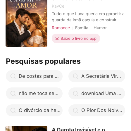
KayCe
Tudo o que Luna queria era garantir a
guarda da irmã caçula e construir
uma vida tranquila - mesmo que para
Romance
Família
Humor
isso precisasse aceitar um acordo
Casamento arranjado
inesperado. Dante Navarro, seu chefe
Baixe o livro no app
Casamento após um curto namoro
misterioso e poderoso, propõe um
CEO
Local de trabalho
casamento de mentira. Um contrato
frio, estratégico... sem espaço para
Pesquisas populares
sentimentos. Ma
De costas para o CEO google drive
A Secretária Virgem e o CEO
não me toca seu boboca mobi
download Uma segunda chance livro pdf
O divórcio da herdeira bilionária ler online grátis
O Pior Dos Noivos
A Garota Invisível e o