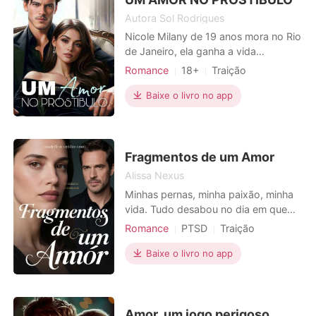
Autora Sol Rodrigues
Nicole Milany de 19 anos mora no Rio
de Janeiro, ela ganha a vida
trabalhando em um prostíbulo, e esse
Romance
18+
Traição
é um segredo que pode destruir a
Relacionamento secreto
sua vida caso seja descoberto. Todas
Baixe o livro no app
Paixão / Erótica
as noites, enquanto os pais dormem,
Arrogante / Dominante
ela sai pra atender os clientes e
ganha muito bem com isso A única
regra desse trabalho é n
Fragmentos de um Amor
Alissa Nexus
Minhas pernas, minha paixão, minha
vida. Tudo desabou no dia em que
acordei paralisado em um leito de
Romance
PTSD
Traição
hospital, vítima de um acidente brutal.
Vingança
Homossexual
Gabriel, meu noivo, que deveria ser
Baixe o livro no app
Dançarino / Cantor
meu porto seguro, me sufocava com
um cuidado excessivo, enquanto
suas ausências e ligações misteriosas
de Rafael corroíam
Amor, um jogo perigoso