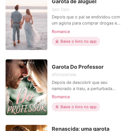
os quatro companheiros seg
Garota de aluguel
Igor Davi
Depois que o pai se endividou com
um agiota para comprar drogas e
bebidas alcoólicas, Gisele se
Romance
encontra em estado crítico,
determinada a deixar a faculdade
Baixe o livro no app
para pagar a dívida do pai, a garota
começa a vida como acompanhante
de luxo, tudo vai bem, até ela se
apaixonar por um de seus clientes,
Garota Do Professor
um CE
aflyingwhale.
Depois de descobrir que seu
namorado a traiu, a perturbada
Emma foi passar uma noite com um
Romance
estranho muito gato num bar. Mal
sabia ela que o diabo bonitão
Baixe o livro no app
acabaria se tornando o novo
professor de arte na escola dela.
Será que Emma sobreviveria ao ano
Renascida: uma garota