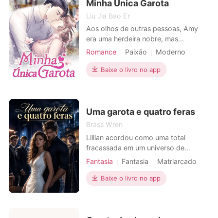
relações. Juntos, eles explo
Minha Única Garota
Local de trabalho
Liu Jia Bao Er
Aos olhos de outras pessoas, Amy
era uma herdeira nobre, mas
incrivelmente mimada. Todo mundo
Romance
Paixão
Moderno
pensava que ela tinha tudo o que ela
PTSD
Obsessão
Casal
queria. Quem poderia entender a
Baixe o livro no app
solidão que sentia sob o disfarce de
bolsas e roupas caras? Assim, Deus
trouxe Walter à sua vida. Ela pensou
que iria viver uma vida fel
Uma garota e quatro feras
Brass Wren
Lillian acordou como uma total
fracassada em um universo de
criaturas metamorfas. A boa notícia
Fantasia
Fantasia
Matriarcado
era que as mulheres governavam lá e
podiam ter vários companheiros, mas
Baixe o livro no app
ela ainda era a pessoa que todos
desprezavam. Sua irmã talentosa
roubou seu primeiro companheiro, e