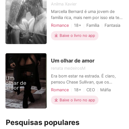
herdei
Anilma Xavier
Marcella Bernard é uma jovem de
família rica, mais nem por isso ela tem
uma vida fácil, ela cresceu sendo
Romance
18+
Família
Fantasia
odiada por sua mãe Ana Ornelas e
Traição
Amor a primeira vista
meia irmã Isabel Ornelas, no dia do
Baixe o livro no app
Encantadora
Paixão / Erótica
seu casamento seu noivo Alfredo
Arrogante / Dominante
Mendonça a abandonou no altar
diante de todos e fugiu com sua irmã
Heroína incrível
Isabel, quando todos pensa
Um olhar de amor
renata medeirosM
Era bom estar na estrada. É claro,
pensou Chase Sullivan, que os
limpadores de para-brisa mal faziam
Romance
18+
CEO
Máfia
diferença sob a forte chuva daquela
Encantadora
Paixão / Erótica
estranha tempestade de final de
Baixe o livro no app
maio, mas já havia passado da hora
de ele sair da festa de 70 anos da
mãe. Todos os oito irmãos e irmãs
Pesquisas populares
juntos sob o mesmo teto