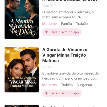
Xiao Zi Yi
O médico entregou o relatório, o
rosto sem expressão. "A
probabilidade de paternidade é de
Moderno
Família
Traição
0%. O feto não tem relação biológica
Vingança
Gravidez
Divórcio
com o Sr. Lucas." Lucas, meu marido,
Baixe o livro no app
arrancou o papel da minha mão, um
sorriso cruel espalhando-se pelo seu
rosto. "Sofia, sua vadia mentirosa.
A Garota de Vincenzo:
Como te atreves a engravi
Vingar Minha Traição
Mafiosa
Violet
Eu estava grávida de oito meses do
herdeiro do império criminoso do
meu marido, o homem que eu
Moderno
Traição
Vingança
idolatrava. Até que encontrei o
Gravidez
Estupro
Máfia
certificado de vasectomia dele,
Baixe o livro no app
datado de um ano atrás - seis meses
antes de ele me implorar por um filho.