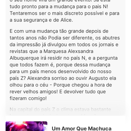
prosperou, e o amor deles só se
tudo pronto para a mudança para o pais N!
aprofundou. Mais tarde, durante um
Tentaremos ser o mais discreto possível e para
evento de grande destaque, o CEO
de um conglomerado tirou a
a sua segurança e de Alice.
máscara, e todos descobriram que
E com uma mudança tão grande depois de
ele era o marido de Sophie! ***
tantos anos não Podia ser diferente, os abutres
Adrian não tinha interesse em seu
casamento arranjado e se escondia
da impressão já divulgou em todos os jornais e
atrás de um disfarce na esperança de
revistas que a Marquesa Alexsandra
que sua esposa desistisse dele.
Albuquerque irá residir no país N, e a pergunta
Porém, quando ela tentou se afastar,
que todos fazem é, porque dessa mudança
ele entrou em pânico e pediu: "Por
para um país menos desenvolvido do nosso
favor, Sophie, não vá. Um beijo, e eu
país Z? Alexandra sorriso ao ouvir Augusto ela
farei qualquer coisa por você."
olhou para o céu - Porque chegou a hora de
rever velhos amigos! E devolver tudo que
fizeram comigo!
Na capital do país Z o clima estava bastante
harmonioso principalmente na Mansão
Albuquerque da Marquesa Alexsandra
Um Amor Que Machuca
Albuquerque, viúva do falecido Marques