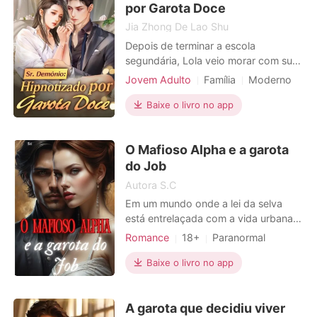
imaginar o que a família An é
por Garota Doce
Jia Zhong De Lao Shu
Depois de terminar a escola
segundária, Lola veio morar com sua
tia, que trabalhava como empregada
Jovem Adulto
Família
Moderno
doméstica numa família rica. Para
Estatuto social
CEO
impedir um homem de cometer
Baixe o livro no app
suicídio, Lola interveio e irritou
James. Ele, por outro lado, não era
O Mafioso Alpha e a garota
outro senão o jovem mestre da
família, um homem encantador, mas
do Job
man
Autora S.C
Em um mundo onde a lei da selva
está entrelaçada com a vida urbana,
"Zoe", uma garota do Job astuta e
Romance
18+
Paranormal
resiliente, aprendeu a sobreviver nas
Casamento arranjado
ruas, desafiando as expectativas e
Baixe o livro no app
Amor forçado
Escravos sexuais
procurando seu próprio caminho. No
Máfia
Encantadora
entanto, sua vida toma um rumo
A garota que decidiu viver
inesperado quando ele chama a
Paixão / Erótica