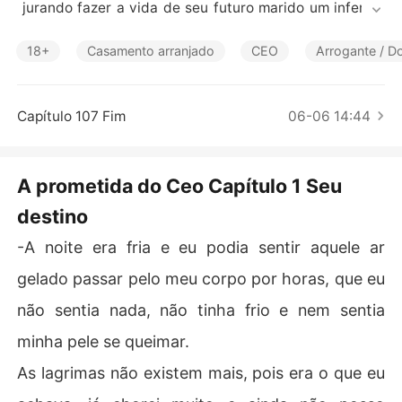
Contos Curtos
 jurando fazer a vida de seu futuro marido um inferno,
 Olivia despreza saber que precisa ter contato com um
 homem com sua fama, Liam não deseja esse casament
18+
Casamento arranjado
CEO
Arrogante / D
o, porém quer um cargo maior na empresa de seu pai, e
 para ser o novo Ceo precisa atender aos caprichos de
 sua família e se casar com a adorável Olivia.
Capítulo 107 Fim
06-06 14:44
A prometida do Ceo Capítulo 1 Seu
destino
-A noite era fria e eu podia sentir aquele ar
gelado passar pelo meu corpo por horas, que eu
não sentia nada, não tinha frio e nem sentia
minha pele se queimar.
As lagrimas não existem mais, pois era o que eu