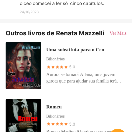
o ceo comecei a ler só  cinco capítulos.
24/10/2023
Outros livros de Renata Mazzelli
Ver Mais
Uma substituta para o Ceo
Bilionários
5.0
Aurora se tornará Allana, uma jovem
garota que para ajudar sua família terá
que assumir o lugar de sua irmã gêmea,
fazendo o Ceo Saymon acreditar que se
tornou boa e que deseja mudar a relação
Romeu
entre eles, Aurora precisa amolecer o
atordoado coração de Saymon Carpenteri.
Bilionários
5.0
Romeu Martinelli herdou o comando da