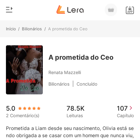
Início
/
Bilionários
/
A prometida do Ceo
0
Início
Loja
Gênero
A prometida do Ceo
Moderno
Histórico
Renata Mazzelli
Lobisomem
|
Bilionários
Concluído
Sair
Contos
Romance
Baixar App
5.0
78.5K
107
Bilionários
2 Comentário(s)
Leituras
Capítulo
Ranking
Prometida a Liam desde seu nascimento, Olivia está se
ndo obrigada a se casar com um homem que nunca viu,