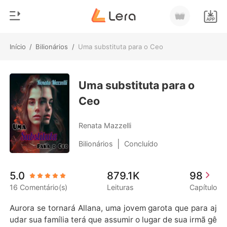
Início
/
Bilionários
/
Uma substituta para o Ceo
0
Início
Loja
Uma substituta para o
Gênero
Ceo
Moderno
Histórico
Lobisomem
Renata Mazzelli
Sair
Contos
|
Bilionários
Concluído
Romance
Baixar App
5.0
879.1K
98
Bilionários
16 Comentário(s)
Leituras
Capítulo
Ranking
Aurora se tornará Allana, uma jovem garota que para aj
udar sua família terá que assumir o lugar de sua irmã gê