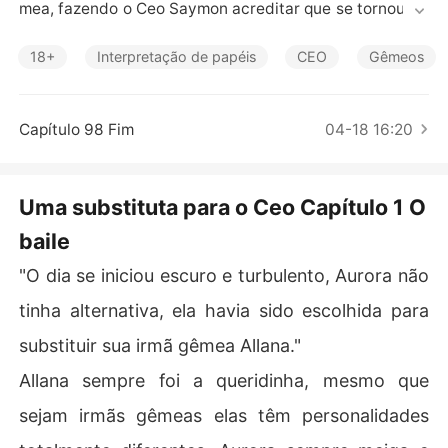
Contos Curtos
mea, fazendo o Ceo Saymon acreditar que se tornou bo
a e que deseja mudar a relação entre eles, Aurora preci
sa amolecer o atordoado coração de Saymon Carpente
18+
Interpretação de papéis
CEO
Gêmeos
ri.
Capítulo 98 Fim
04-18 16:20
Uma substituta para o Ceo Capítulo 1 O
baile
"O dia se iniciou escuro e turbulento, Aurora não
tinha alternativa, ela havia sido escolhida para
substituir sua irmã gêmea Allana."
Allana sempre foi a queridinha, mesmo que
sejam irmãs gêmeas elas têm personalidades