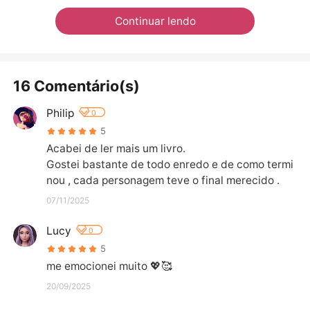
Continuar lendo
16 Comentário(s)
Philip
0
5
Acabei de ler mais um livro.

Gostei bastante de todo enredo e de como termi
nou , cada personagem teve o final merecido .
07/11/2025
Lucy
0
5
me emocionei muito 💖🥰
20/09/2025