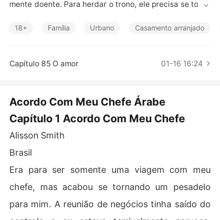
Contos Curtos
mente doente. Para herdar o trono, ele precisa se torna
r o príncipe árabe que o país tanto necessita, mas isso i
mplica em uma exigência que Lemi jamais considerou: c
18+
Família
Urbano
Casamento arranjado
asar-se e formar uma família.

Capítulo 85 O amor
01-16 16:24
Totalmente avesso a qualquer compromisso amoroso, d
epois de sofrer um acidente e ficar manco. Lemi se dep
ara com um dilema ao conhecer sua misteriosa secretár
Acordo Com Meu Chefe Árabe
ia, Alisson Smith. Enigmática e escondendo segredos so
Capítulo 1 Acordo Com Meu Chefe
mbrios de seu passado, Alisson precisa manter-se em d
isfarce para garantir sua própria segurança. Porém, qua
Alisson Smith
ndo uma ameaça de seu passado ressurge, ela se vê e
m perigo e desamparada.

Brasil
Era para ser somente uma viagem com meu
Lemi toma uma decisão, ele propõe a Alisson um casam
chefe, mas acabou se tornando um pesadelo
ento de conveniência, oferecendo-lhe a proteção de u
para mim. A reunião de negócios tinha saído do
m homem poderoso. O que começa como uma aliança c
alculada e pragmática, logo se transforma em uma intri