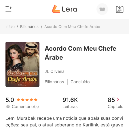
Início
/
Bilionários
/
Acordo Com Meu Chefe Árabe
0
Início
Loja
Acordo Com Meu Chefe
Gênero
Árabe
Moderno
Histórico
Lobisomem
JL Oliveira
Sair
Contos
|
Bilionários
Concluído
Romance
Baixar App
5.0
91.6K
85
Bilionários
45 Comentário(s)
Leituras
Capítulo
Ranking
Lemi Murabak recebe uma notícia que abala suas convi
cções: seu pai, o atual soberano de Karilink, está grave