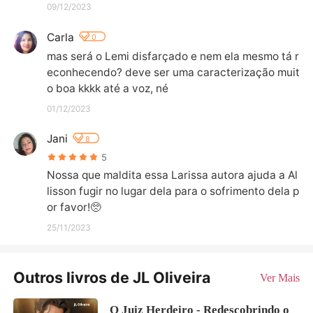
09/12/2023
Carla
0
mas será o Lemi disfarçado e nem ela mesmo tá r
econhecendo? deve ser uma caracterização muit
o boa kkkk até a voz, né
01/12/2023
Jani
8
5
Nossa que maldita essa Larissa autora ajuda a Al
lisson fugir no lugar dela para o sofrimento dela p
or favor!🥺
25/11/2023
Outros livros de JL Oliveira
Ver Mais
O Juiz Herdeiro - Redescobrindo o