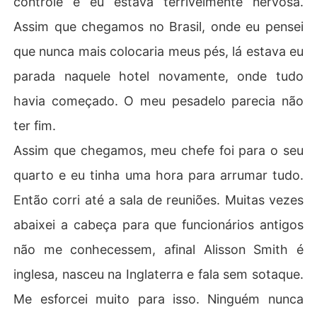
controle e eu estava terrivelmente nervosa.
ncada teia de desejo e paixão, desafiando suas própria
Assim que chegamos no Brasil, onde eu pensei
s convicções. E no meio dessa trama toda ele descobre 
um dos segredos de Alisson que o deixa ainda mais env
que nunca mais colocaria meus pés, lá estava eu
olvido por ela.

parada naquele hotel novamente, onde tudo
havia começado. O meu pesadelo parecia não
ter fim.
Assim que chegamos, meu chefe foi para o seu
quarto e eu tinha uma hora para arrumar tudo.
Então corri até a sala de reuniões. Muitas vezes
abaixei a cabeça para que funcionários antigos
não me conhecessem, afinal Alisson Smith é
inglesa, nasceu na Inglaterra e fala sem sotaque.
Me esforcei muito para isso. Ninguém nunca