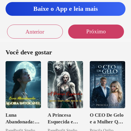
Baixe o App e leia mais
Próximo
Anterior
Você deve gostar
Luna
A Princesa
O CEO De Gelo
Abandonada:
Esquecida e
e a Mulher Que
Agora Intocável
Seus
Ele Jurou Odiar
PageProfit Studio
PageProfit Studio
Priscila Ozilio