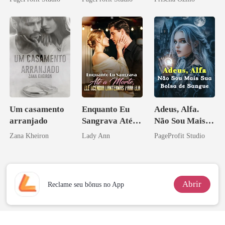
Companheiros
Beta
Um casamento
Enquanto Eu
Adeus, Alfa.
arranjado
Sangrava Até a
Não Sou Mais
Morte, Ele
Sua Bolsa de
Zana Kheiron
Lady Ann
PageProfit Studio
Acendia
Sangue
Lanternas Para
Ela
Abrir
Reclame seu bônus no App