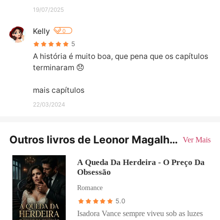
19/07/2025
Kelly
0
5
A história é muito boa, que pena que os capítulos  
terminaram 😞

mais capítulos
22/03/2024
Outros livros de Leonor Magalhães
Ver Mais
A Queda Da Herdeira - O Preço Da
Obsessão
Romance
5.0
Isadora Vance sempre viveu sob as luzes