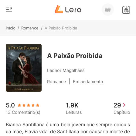
Início
/
Romance
/
A Paixão Proibida
0
Início
Loja
Gênero
A Paixão Proibida
Moderno
Histórico
Leonor Magalhães
Lobisomem
|
Romance
Em andamento
Sair
Contos
Romance
Baixar App
5.0
1.9K
29
Bilionários
13 Comentário(s)
Leituras
Capítulo
Ranking
Bianca Santillana é uma bela jovem que sempre odiou s
ua mãe, Flavia vda. de Santillana por causar a morte de 