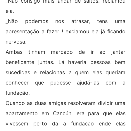
_Não consigo mais andar de saltos. reclamou
filha não quer desperdiçar a fortuna de um homem rico. 
ela.
Bianca e Bruno planejam fugir, mas não atingem seu obj
etivo, deixando Bruno diante dos olhos de Bianca como 
_Não podemos nos atrasar, tens uma
um covarde.

apresentação a fazer ! exclamou ela já ficando
Quando Bianca termina com Bruno, ela decide continua
nervosa.
r com Ariel, enquanto isso, Bruno se sente devastado p
Ambas tinham marcado de ir ao jantar
or ter decepcionado a mulher que ama e procura recup
erá-la também. Depois de várias tentativas entre os doi
beneficente juntas. Lá haveria pessoas bem
s decidem retomar seu relacionamento, o que suspeitar
sucedidas e relacionas a quem elas queriam
a entre os membros da família, desencadeando vários
 eventos que afetarão toda a família, além de um final tr
conhecer que pudesse ajudá-las com a
ágico.
fundação.
Quando as duas amigas resolveram dividir uma
apartamento em Cancún, era para que elas
vivessem perto da a fundacão ende elas