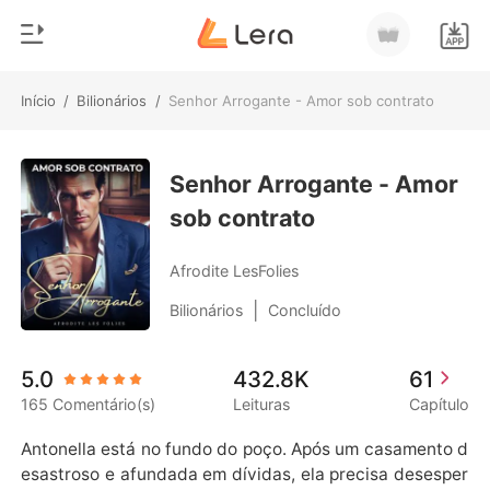
Início
/
Bilionários
/
Senhor Arrogante - Amor sob contrato
0
Início
Loja
Senhor Arrogante - Amor
Gênero
sob contrato
Moderno
Histórico
Lobisomem
Afrodite LesFolies
Sair
Contos
|
Bilionários
Concluído
Romance
Baixar App
5.0
432.8K
61
Bilionários
165 Comentário(s)
Leituras
Capítulo
Ranking
Antonella está no fundo do poço. Após um casamento d
esastroso e afundada em dívidas, ela precisa desesper