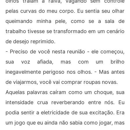
olhos traíam a raiva, vagando sem controle
a, determinada a manter sua dignidade e conquistar su
pelas curvas do meu corpo. Eu sentia seu olhar
a independência, se vê presa na teia irresistível de Enri
co. Enquanto isso, Enrico se vê desafiado a abrir mão d
queimando minha pele, como se a sala de
e seu controle absoluto, confrontado pela possibilidade 
trabalho tivesse se transformado em um cenário
de que o amor pode ser mais do que uma transação fri
a.

de desejo reprimido.
- Preciso de você nesta reunião - ele começou,
Em meio a encontros explosivos, viagens sedutoras e u
ma tensão palpável que só cresce, ambos terão que de
sua voz afiada, mas com um brilho
cidir se vão ceder ao desejo e ao sentimento que parec
inegavelmente perigoso nos olhos. - Mas antes
e consumi-los. O destino os colocou frente a frente, e a
gora Antonella, a Senhorita Atrevida, está nas mãos do
de viajarmos, você vai comprar roupas novas.
 Senhor Arrogante.

Aquelas palavras caíram como um choque, sua
Poderia essa faísca se transformar em um amor verdad
intensidade crua reverberando entre nós. Eu
eiro? Ou estão ambos condenados a serem vítimas de s
podia sentir a eletricidade de sua excitação. Era
eus próprios corações feridos?

um jogo que eu ainda não sabia como jogar, mas
Nota da autora: Se você gostou dessa história, não per