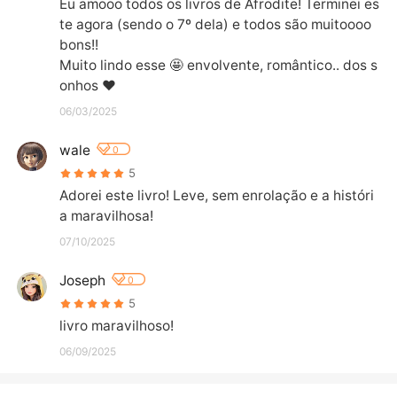
Eu amooo todos os livros de Afrodite! Terminei es
te agora (sendo o 7º dela) e todos são muitoooo 
bons!! 

Muito lindo esse 🤩 envolvente, romântico.. dos s
onhos ❤️
06/03/2025
wale
0
5
Adorei este livro! Leve, sem enrolação e a históri
a maravilhosa!
07/10/2025
Joseph
0
5
livro maravilhoso!
06/09/2025