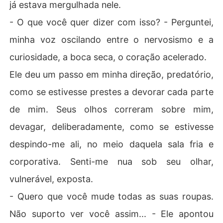
já estava mergulhada nele.
ca meus outros romances repletos de paixão e reviravol
tas emocionantes:

- O que você quer dizer com isso? - Perguntei,
Per sempre Mia: Um contrato com o italiano

minha voz oscilando entre o nervosismo e a
Bella Mia: Uma noiva por contrato

curiosidade, a boca seca, o coração acelerado.
Nos braços do Mafioso

Um contrato perigoso: A esposa do Mafioso

Ele deu um passo em minha direção, predatório,
Senhor Arrogante: Amor sob contrato

como se estivesse prestes a devorar cada parte
Senhor Comandante: O embarque do amor

Entre o amor e o Sangue: Na cama com o inimigo

de mim. Seus olhos correram sobre mim,
devagar, deliberadamente, como se estivesse
despindo-me ali, no meio daquela sala fria e
corporativa. Senti-me nua sob seu olhar,
vulnerável, exposta.
- Quero que você mude todas as suas roupas.
Não suporto ver você assim... - Ele apontou