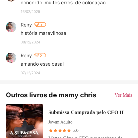
concordo  muitos erros  de colocação
16/02/2025
Reny
0
história maravilhosa
08/12/2024
Reny
0
amando esse casal
07/12/2024
Outros livros de mamy chris
Ver Mais
Submissa Comprada pelo CEO II
Jovem Adulto
5.0