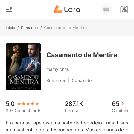
Início
/
Romance
/
Casamento de Mentira
0
Início
Loja
Gênero
Casamento de Mentira
Moderno
Histórico
mamy chris
Lobisomem
|
Romance
Concluído
Sair
Contos
Romance
Baixar App
5.0
287.1K
65
Bilionários
397 Comentário(s)
Leituras
Capítulo
Ranking
Era para ser apenas uma noite de bebedeira, uma trans
a casual entre dois desconhecidos. Mas os planos de E