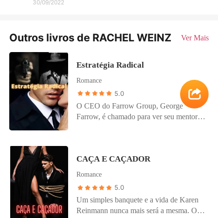
30/09/2022
Outros livros de RACHEL WEINZ
Ver Mais
Estratégia Radical
Romance
5.0
O CEO do Farrow Group, George
Farrow, é chamado para ver seu mentor e
velho amigo John Houston. Depois disso,
sua vida nunca mais será a mesma
quando conhece a filha dele, Jacklyn e se
CAÇA E CAÇADOR
vê envolvido em uma misteriosa trama de
assassinato, mistério e aventura incríveis.
Romance
George e Jacklyn vivem um tórrido
5.0
romance enquanto lutam para sobreviver
Um simples banquete e a vida de Karen
aos ataques de um poderoso inimigo
Reinmann nunca mais será a mesma. O
invisível.