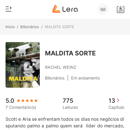
Início
/
Bilionários
/
MALDITA SORTE
0
Início
Loja
Gênero
MALDITA SORTE
Moderno
Histórico
RACHEL WEINZ
Lobisomem
|
Bilionários
Em andamento
Sair
Contos
Romance
Baixar App
5.0
775
13
Bilionários
7 Comentário(s)
Leituras
Capítulo
Ranking
Scott e Aria se enfrentam todos os dias nos negócios di
sputando palmo a palmo quem será  líder do mercado,