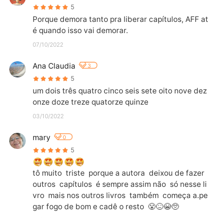
5
Porque demora tanto pra liberar capítulos, AFF at
é quando isso vai demorar.
07/10/2022
Ana Claudia
3
5
um dois três quatro cinco seis sete oito nove dez 
onze doze treze quatorze quinze
03/10/2022
mary
0
5
tô muito  triste  porque a autora  deixou de fazer  
outros  capítulos  é sempre assim não  só nesse li
vro  mais nos outros livros  também  começa a.pe
gar fogo de bom e cadê o resto  😤😖😭🥺