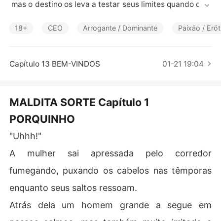
Contos Curtos
 mas o destino os leva a testar seus limites quando disp
utam um contrato internacional milionário e veem seu a
vião cair no meio da floresta. Agora eles tem que lutar p
18+
CEO
Arrogante / Dominante
Paixão / Erót
ara sobreviver na natureza selvagem e para não se mat
ar! Essa história impressionante vai te conquistar!
Capítulo 13 BEM-VINDOS
01-21 19:04
MALDITA SORTE Capítulo 1
PORQUINHO
"Uhhh!"
A mulher sai apressada pelo corredor
fumegando, puxando os cabelos nas têmporas
enquanto seus saltos ressoam.
Atrás dela um homem grande a segue em