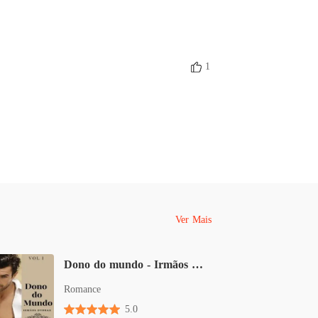
que me comprou
 26 Epílogo - Felizes para sempre no parque
11/08/2022
1
Ver Mais
Dono do mundo - Irmãos Dvorak - Livro I
Romance
5.0