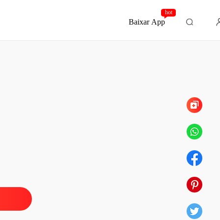
hot
Baixar App
Capítulo 26 Epílogo - Felizes para sempre no
que me comprou
o 1 Prólogo
11/08/2022
que me comprou
 2 Duas pessoas
11/08/2022
que me comprou
o 3 Quando nos conhecemos
11/08/2022
que me comprou
 4 Nosso beijo
11/08/2022
que me comprou