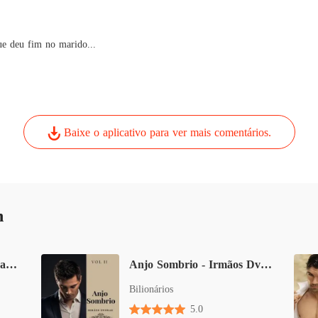
O CEO 
Capítulo
que deu fim no marido...
Baixe o aplicativo para ver mais comentários.
n
A Herdeira Virgem e o Garoto de Programa
Anjo Sombrio - Irmãos Dvorak - Livro II
Bilionários
5.0