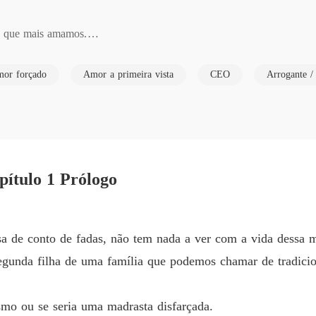
Capítulo
que mais amamos.

O CEO 
Capítul
or forçado
Amor a primeira vista
CEO
Arrogante /
O CEO 
Capítulo
O CEO 
Capítulo
O CEO 
ítulo 1 Prólogo
Capítul
 é tecnologia. O que ninguém sabe é que o famoso CEO tem uma vida 
O CEO 
pode aproveitar a vida sem medo de escândalos ou falta de privacida
a de conto de fadas, não tem nada a ver com a vida dessa m
Capítul
as nada ligada a dinheiro, tem pavor da possibilidade de se casar ape
egunda filha de uma família que podemos chamar de tradici
O CEO 
Capítulo
hainara, mas é com o velho Natan que a obriga a casar, colocando no
mo ou se seria uma madrasta disfarçada.
O CEO 