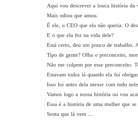
Aqui vou descrever a louca história d
A vida da jovem está nas mãos do CEO que a
Mais odiou que amou.
* Contém cenas não indicadas para menores de
É ele, o CEO que ela não queria. O de
** Contém linguagem sexual e pode conter ga
E o que ela fez na vida dele?
Está certo, deu um pouco de trabalho. 
Tipo de gente? Olha o preconceito, mor
Não me culpem por esse preconceito. T
Estavam todos lá quando ela foi obrigad
Isso foi antes dela mexer com tudo nele
Vamos logo a nossa história ou vou acab
Essa é a história de uma mulher que s
Senta que lá vem ...