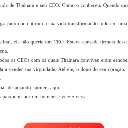
a vida de Thainara e seu CEO. Como o conheceu. Quando qua
 compra. Está nas mãos de Natanael Johnson.

Capítulo
O CEO 
 dezoito anos

sgraçado que entrou na sua vida transformando tudo em uma
Capítul
tilhos.
O CEO 
Afinal, ela não queria um CEO. Estava cansada demais desse 
Capítulo
ena.
O CEO 
odos os CEOs com os quais Thainara conviveu eram esnobes
Capítulo
a a vender sua virgindade. Até ele, o dono do seu coração.
O CEO 
.
Capítulo
ar despejando spoilers aqui.
O CEO 
e apaixonou por um homem e vice e versa.
Capítul
O CEO 
Capítul