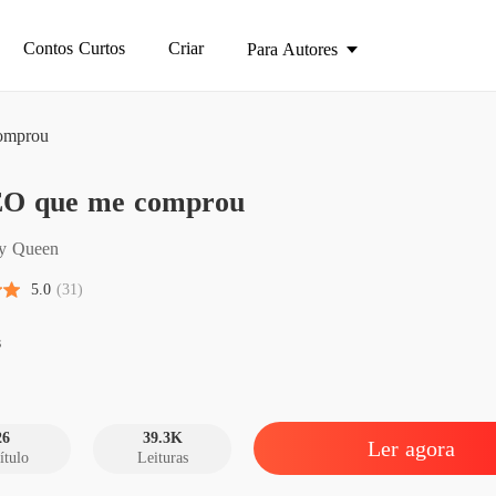
Contos Curtos
Criar
Para Autores
omprou
parque
O que me comprou
O CEO 
Capítul
y Queen
O CEO 
5.0
(31)
Capítulo
O CEO 
s
Capítul
O CEO 
Capítulo
26
39.3K
Ler agora
ítulo
Leituras
O CEO 