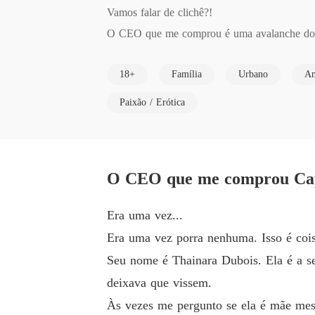
Vamos falar de clichê?!

O CEO que me comprou é uma avalanche do 
MOCINHA VIRGEM

18+
Família
Urbano
Am
VIRGINDADE LEILOADA

CASAMENTO POR CONVENIÊNCIA

Paixão / Erótica
"CANTINHO" DO PRAZER

E muito mais.

O CEO que me comprou Cap
Sinopse:

Natanael Johnson é o nome quando o assunto
Era uma vez...
m rapaz em sua plena juventude. Assim Natan 
Era uma vez porra nenhuma. Isso é cois
Thainara Dubois é uma moça de família rica, m
Seu nome é Thainara Dubois. Ela é a s
u próprio sustento.

deixava que vissem.
O destino coloca o jovem Natan na vida de T
Às vezes me pergunto se ela é mãe mes
ver sua família ruir.
