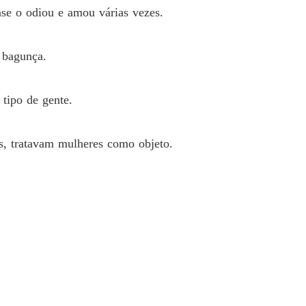
se o odiou e amou várias vezes.
 12 O leilão
11/08/2022
que me comprou
 bagunça.
o 13 O prêmio
11/08/2022
que me comprou
tipo de gente.
 14 Aquela noite
11/08/2022
que me comprou
, tratavam mulheres como objeto.
 15 Oferta de casamento
11/08/2022
que me comprou
 16 Os agiotas
11/08/2022
que me comprou
o 17 O casamento
11/08/2022
que me comprou
o 18 O homem atrás do rosto
11/08/2022