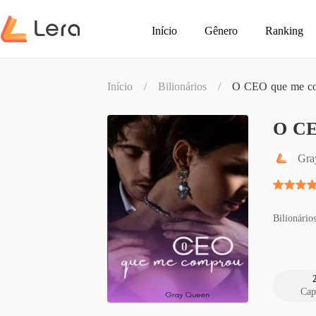
Início
Gênero
Ranking
Início
/
Bilionários
/
O CEO que me c
O CE
Gra
Bilionário
Cap