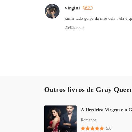
virgini
0
xiiiiii tudo golpe da mãe dela , ela é 
25/03/2023
Outros livros de Gray Quee
Romance
5.0