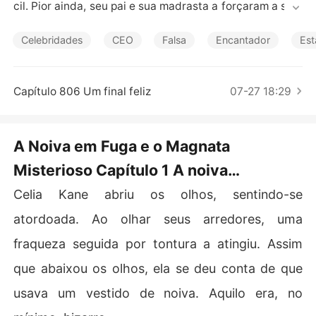
Contos Curtos
cil. Pior ainda, seu pai e sua madrasta a forçaram a se c
asar com Tyson Shaw como substituta de sua meia-irm
ã.

Celebridades
CEO
Falsa
Encantador
Est
Não querendo aceitar seu destino, Celia fugiu no dia do 
casamento e teve um caso com um estranho. No dia se
Capítulo 806 Um final feliz
07-27 18:29
guinte, Celia saiu secretamente, e mais tarde, seu pai a
 encontrou. Tendo falhado em escapar de seu destino,
 ela ainda foi forçada a se tornar a substituta.

A Noiva em Fuga e o Magnata
Misterioso Capítulo 1 A noiva
Para sua surpresa, seu marido a tratava muito bem dep
ois do casamento, e aos poucos ela descobriu que ele ti
substituta
Celia Kane abriu os olhos, sentindo-se
nha muitos segredos.

atordoada. Ao olhar seus arredores, uma
Celia descobriria que o homem com quem ela teve um c
fraqueza seguida por tontura a atingiu. Assim
aso era na verdade seu marido? Tyson saberia que Celi
a era apenas uma substituta de sua meia-irmã? Quando 
que abaixou os olhos, ela se deu conta de que
Celia iria descobrir que seu marido comum era na verda
usava um vestido de noiva. Aquilo era, no
de um magnata misterioso?