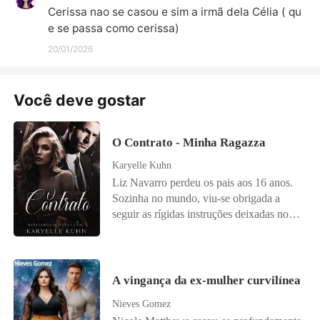
Cerissa nao se casou e sim a irmã dela Célia ( qu
e se passa como cerissa)
20/01/2026
Você deve gostar
O Contrato - Minha Ragazza
Karyelle Kuhn
Liz Navarro perdeu os pais aos 16 anos.
Sozinha no mundo, viu-se obrigada a
seguir as rígidas instruções deixadas no
testamento de seu pai. Aos 18, foi forçada
a se casar com um homem que nunca
tinha visto: seu próprio tutor. A condição?
Permanecer casada até os 25 anos,
A vingança da ex-mulher curvilínea
formar-se em Direito e só então assumir o
Nieves Gomez
império da família. Criada em uma