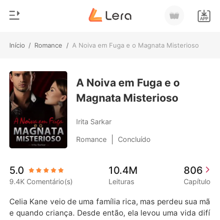
Início
/
Romance
/
A Noiva em Fuga e o Magnata Misterioso
0
Início
Loja
A Noiva em Fuga e o
Gênero
Magnata Misterioso
Moderno
Histórico
Lobisomem
Irita Sarkar
Sair
Contos
|
Romance
Concluído
Romance
Baixar App
5.0
10.4M
806
Bilionários
9.4K Comentário(s)
Leituras
Capítulo
Ranking
Celia Kane veio de uma família rica, mas perdeu sua mã
e quando criança. Desde então, ela levou uma vida difí