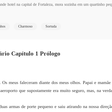
de hotel na capital de Fortaleza, mora sozinha em um quartinho pequ
Meu am
Capítul
Meu am
nhos
Charmoso
Sortuda
u a neta sozinha após seus pais serem presos por tráfico de drogas di
Capítulo
Meu am
Capítul
o tem alguns negócios no Brasil, portanto, viaja muito, principalmente
rio Capítulo 1 Prólogo
traordinária tira suspiros por onde passa. 

Meu am
Capítulo
os da família, aguardando o dia que seu irmão mais novo Samuel ta
Meu am
Capítul
anças em sua vida sem que ele perceba. 

is. Os meus faleceram diante dos meus olhos. Papai e mamã
Meu am
eroporto que supostamente era muito seguro, mas, na verda
 com o sangue quente da nordestina arretada? E, Bruna Maria, conse
Capítul
Meu am
 duas armas de porte pequeno e saiu atirando na nossa direç
Capítul