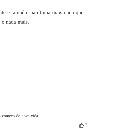
o 33 João
05/07/2022
tente e também não tinha mais nada que
or é um CEO bilionário
 e nada mais.
o 34 Bruna
05/07/2022
or é um CEO bilionário
 35 Juliano
05/07/2022
or é um CEO bilionário
o 36 Bruna
05/07/2022
or é um CEO bilionário
o 37 João
05/07/2022
or é um CEO bilionário
o 38 Bruna
05/07/2022
or é um CEO bilionário
 o começo de nova vida
o 39 Samuel
05/07/2022
2