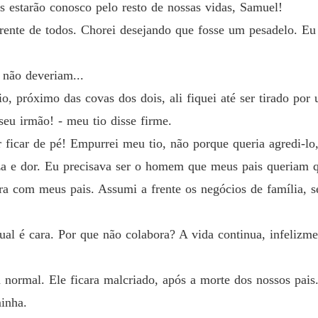
Capítul
s estarão conosco pelo resto de nossas vidas, Samuel!
frente de todos. Chorei desejando que fosse um pesadelo. E
Meu am
Capítul
 não deveriam...
Meu am
Capítul
, próximo das covas dos dois, ali fiquei até ser tirado por
 seu irmão! - meu tio disse firme.
Meu am
ficar de pé! Empurrei meu tio, não porque queria agredi-lo,
Capítul
za e dor. Eu precisava ser o homem que meus pais queriam qu
Meu am
ra com meus pais. Assumi a frente os negócios de família, 
Capítul
Meu am
qual é cara. Por que não colabora? A vida continua, infelizm
Capítul
Meu am
 normal. Ele ficara malcriado, após a morte dos nossos pais
Capítul
minha.
Meu am