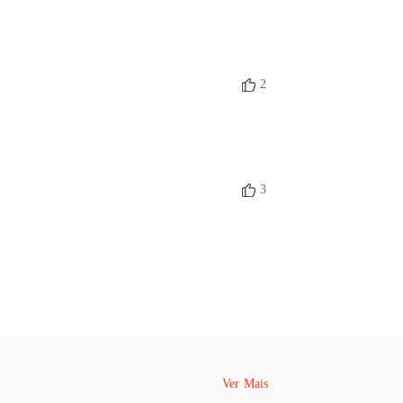
or é um CEO bilionário
o 40 Bruna
05/07/2022
2
3
Ver Mais