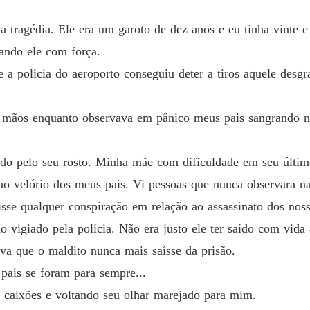
Meu am
 tragédia. Ele era um garoto de dez anos e eu tinha vinte e
Capítul
çando ele com força.
 a polícia do aeroporto conseguiu deter a tiros aquele desg
Meu am
Capítul
mãos enquanto observava em pânico meus pais sangrando no
Meu am
Capítul
do pelo seu rosto. Minha mãe com dificuldade em seu últim
Meu am
Capítul
ao velório dos meus pais. Vi pessoas que nunca observara n
sse qualquer conspiração em relação ao assassinato dos noss
Meu am
Capítul
o vigiado pela polícia. Não era justo ele ter saído com vida 
va que o maldito nunca mais saísse da prisão.
Meu am
Capítul
pais se foram para sempre...
 caixões e voltando seu olhar marejado para mim.
Meu am