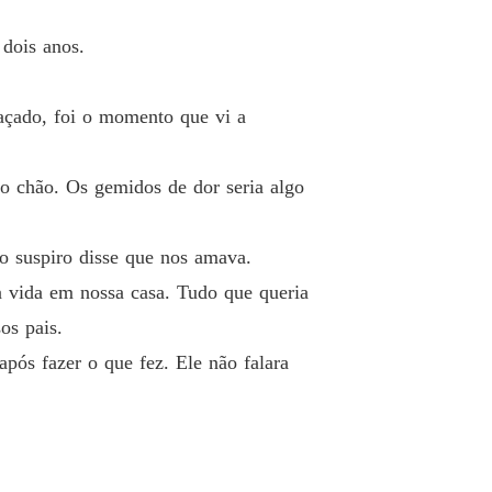
or é um CEO bilionário
 dois anos.
o 13 João
05/07/2022
raçado, foi o momento que vi a
or é um CEO bilionário
o 14 Bruna
05/07/2022
 chão. Os gemidos de dor seria algo
or é um CEO bilionário
o 15 João
05/07/2022
o suspiro disse que nos amava.
or é um CEO bilionário
o 16 Bruna
05/07/2022
a vida em nossa casa. Tudo que queria
os pais.
or é um CEO bilionário
o 17 João
05/07/2022
após fazer o que fez. Ele não falara
or é um CEO bilionário
o 18 Bruna
05/07/2022
or é um CEO bilionário