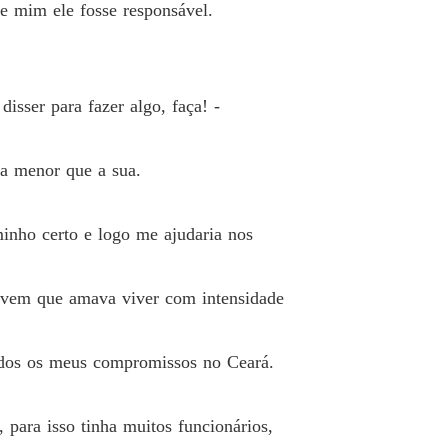
e mim ele fosse responsável.
o 26 Bruna
05/07/2022
or é um CEO bilionário
o 27 João
05/07/2022
sser para fazer algo, faça! -
or é um CEO bilionário
o 28 Bruna
05/07/2022
ra menor que a sua.
or é um CEO bilionário
o 29 João
05/07/2022
inho certo e logo me ajudaria nos
or é um CEO bilionário
o 30 Bruna
05/07/2022
jovem que amava viver com intensidade
or é um CEO bilionário
o 31 João
05/07/2022
todos os meus compromissos no Ceará.
or é um CEO bilionário
o 32 Bruna
05/07/2022
 para isso tinha muitos funcionários,
or é um CEO bilionário