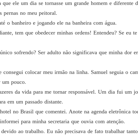
 que ele um dia se tornasse um grande homem e diferente d
Capítul
as pernas no meu peitoral.
Meu am
até o banheiro e jogando ele na banheira com água.
Capítul
iante, tem que obedecer minhas ordens! Entendeu? Se eu te di
Meu am
Capítul
 único sofrendo? Ser adulto não significava que minha dor e
Meu am
Capítul
e consegui colocar meu irmão na linha. Samuel seguia o cam
Meu am
ar um pouco.
Capítul
azeres da vida para me tornar responsável. Um dia fui um 
Meu am
ara em um passado distante.
Capítul
hotel no Brasil que comentei. Anote na agenda eletrônica 
Meu am
 informei para minha secretaria que ouvia com atenção.
Capítul
evido ao trabalho. Eu não precisava de fato trabalhar tanto,
Meu am