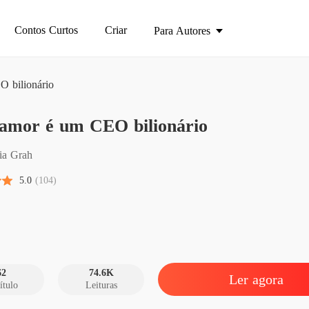
Contos Curtos
Criar
Para Autores
 bilionário
Meu am
amor é um CEO bilionário
Capítul
Meu am
ia Grah
Capítul
5.0
(104)
Meu am
Capítulo
Meu am
Capítul
62
74.6K
Ler agora
ítulo
Leituras
Meu am
Capítulo