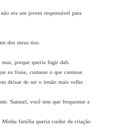
o 19 João
05/07/2022
u não era um jovem responsável para
or é um CEO bilionário
o 20 Bruna
05/07/2022
or é um CEO bilionário
o 21 João
 um dos meus tios.
05/07/2022
or é um CEO bilionário
 mas, porque queria fugir dali.
o 22 Bruna
05/07/2022
e eu fosse, custasse o que custasse.
or é um CEO bilionário
sem deixar de ser o irmão mais velho
o 23 João
05/07/2022
or é um CEO bilionário
ente. Samuel, você tem que frequentar a
o 24 Bruna
05/07/2022
or é um CEO bilionário
. Minha família queria cuidar da criação
o 25 João
05/07/2022
or é um CEO bilionário