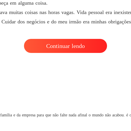
beça em alguma coisa.
Capítul
dava muitas coisas nas horas vagas. Vida pessoal era inexis
Meu am
. Cuidar dos negócios e do meu irmão era minhas obrigações
Capítul
Meu am
Capítulo
Continuar lendo
Meu am
Capítul
Meu am
Capítul
Meu am
Capítul
Meu am
a família e da empresa para que não falte nada afinal o mundo não acabou. é
Capítul