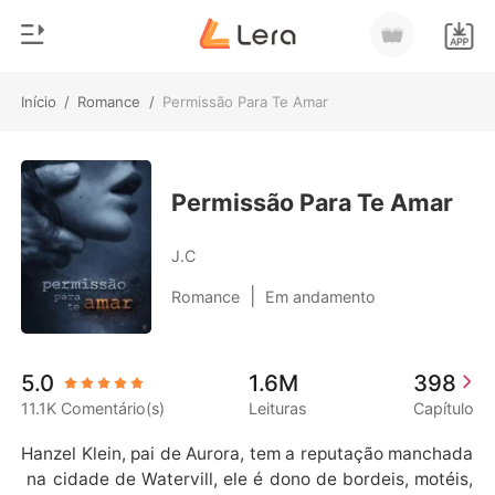
Início
/
Romance
/
Permissão Para Te Amar
0
Início
Loja
Gênero
Permissão Para Te Amar
Moderno
Histórico
J.C
Lobisomem
|
Romance
Em andamento
Sair
Contos
Romance
Baixar App
5.0
1.6M
398
Bilionários
11.1K Comentário(s)
Leituras
Capítulo
Ranking
Hanzel Klein, pai de Aurora, tem a reputação manchada
 na cidade de Watervill, ele é dono de bordeis, motéis,