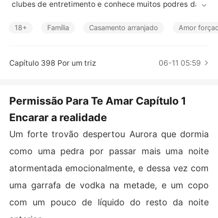
Contos Curtos
 clubes de entretimento e conhece muitos podres das f
amílias de elite, até as mais miseráveis. Ele já prejudico
u muitas famílias ameaçando, chantageando e manipul
18+
Família
Casamento arranjado
Amor força
ando tudo a favor de poder, dinheiro, e conquista por m
ais território dos seus negócios. 

Capítulo 398 Por um triz
06-11 05:59
Quando a única pessoa que restava para cuidar de Aur
ora com zelo faleceu, Hanzel foi atrás para tirar vantag
em da sua filha que ainda tinha 17 anos, ele deixou ela e
Permissão Para Te Amar Capítulo 1
m um beco sem saída persuadindo ela para trabalhar e
Encarar a realidade
m seu bordel principal. 

Um forte trovão despertou Aurora que dormia
Mas tudo vai mudar radicalmente quando Leon Ferri, u
m empresário poderoso que lutou muito com suor e seu
como uma pedra por passar mais uma noite
 sangue, aparecer em buscar de vingança por tudo aqui
atormentada emocionalmente, e dessa vez com
lo que viveu na sua cidade natal. Ele só estava esperan
do o momento certo.

uma garrafa de vodka na metade, e um copo
com um pouco de líquido do resto da noite
Tem tudo arquitetado desde quando sofreu todo o abu
so na sua infância e adolescência pelo pai de Aurora. 
