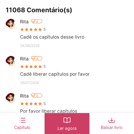
11068 Comentário(s)
Rita
6
5
Cadê os capítulos desse livro
04/08/2026
Rita
6
5
Cadê liberar capítulos por favor
29/07/2026
Rita
6
5
Por favor liberar capítulos
23/07/2026
Capítulo
Baixar livro
Ler agora