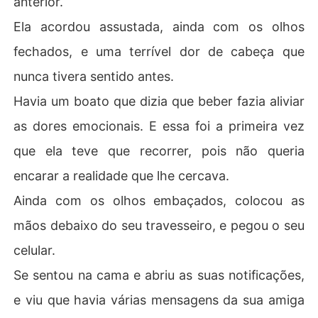
anterior.
Ela acordou assustada, ainda com os olhos
Leon irá pegar tudo que Hanzel tem e mais um pouco. Ir
á vingar todos aqueles momentos, e a sua família.

fechados, e uma terrível dor de cabeça que
nunca tivera sentido antes.
Tudo irá mudar na vida de Aurora depois da proposta a
udaciosa de Leon Ferri para Hanzel. 

Havia um boato que dizia que beber fazia aliviar
as dores emocionais. E essa foi a primeira vez
Aurora vai pagar pelos crimes e pecados que seu pai co
meteu?
que ela teve que recorrer, pois não queria
encarar a realidade que lhe cercava.
Ainda com os olhos embaçados, colocou as
mãos debaixo do seu travesseiro, e pegou o seu
celular.
Se sentou na cama e abriu as suas notificações,
e viu que havia várias mensagens da sua amiga