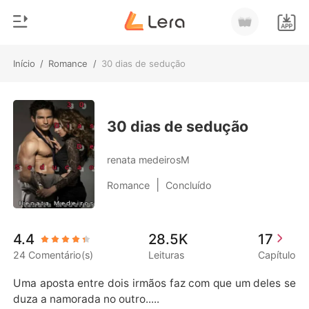
Início
/
Romance
/
30 dias de sedução
0
Início
Loja
Gênero
30 dias de sedução
Moderno
Histórico
renata medeirosM
Lobisomem
|
Romance
Concluído
Sair
Contos
Romance
Baixar App
4.4
28.5K
17
Bilionários
24 Comentário(s)
Leituras
Capítulo
Ranking
Uma aposta entre dois irmãos faz com que um deles se
duza a namorada no outro.....
