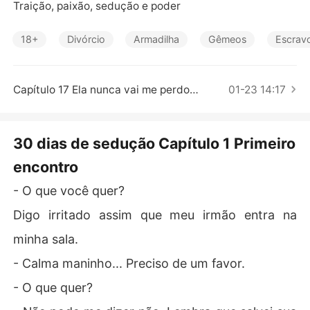
Contos Curtos
Traição, paixão, sedução e poder
18+
Divórcio
Armadilha
Gêmeos
Escravo
Capítulo 17 Ela nunca vai me perdoar
01-23 14:17
30 dias de sedução Capítulo 1 Primeiro
encontro
- O que você quer?
Digo irritado assim que meu irmão entra na
minha sala.
- Calma maninho... Preciso de um favor.
- O que quer?