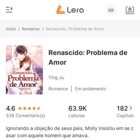
Início
/
Romance
/
Renascido: Problema de Amor
0
Início
Loja
Renascido: Problema de
Gênero
Amor
Moderno
Histórico
Lobisomem
Ying Ju
Sair
Contos
|
Romance
Em andamento
Romance
Baixar App
4.6
63.9K
182
Bilionários
338 Comentário(s)
Leituras
Capítulo
Ranking
Ignorando a objeção de seus pais, Molly insistiu em se c
asar com aquele homem que amava.
