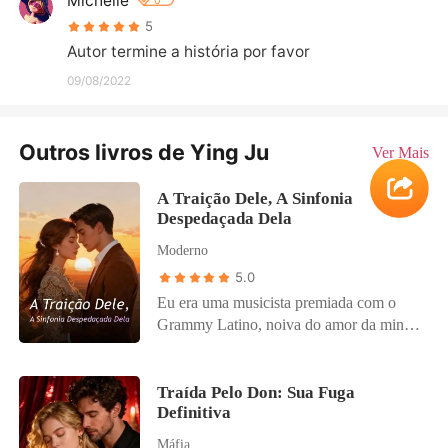
Michelle
0
5
Autor termine a história por favor
09/08/2022
Outros livros de Ying Ju
Ver Mais
A Traição Dele, A Sinfonia
Despedaçada Dela
Moderno
5.0
Eu era uma musicista premiada com o
Grammy Latino, noiva do amor da minha
vida, o magnata da tecnologia Juliano
Bastos. Mas na noite do meu maior
triunfo, ele me incriminou por plágio para
Traída Pelo Don: Sua Fuga
Definitiva
proteger sua amante secreta, a estrelinha
pop Karina Ávila. Ele vazou meus diários
Máfia