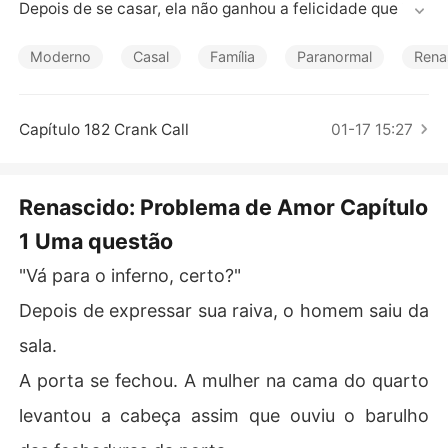
Contos Curtos
Depois de se casar, ela não ganhou a felicidade que ima
ginava. Em vez disso, seu marido a traiu e até a prende
u. Oprimida pelo desespero, ela cometeu suicídio. No e
Moderno
Casal
Família
Paranormal
Rena
ntanto, tudo não tinha terminado. O destino deu lhe um
a nova oportunidade.

Agora que tinha outra chance, prometeu a si mesma qu
Capítulo 182 Crank Call
01-17 15:27
e viveria uma vida maravilhosa dessa vez.

No entanto, o destino não parou de brincar com ela e a
 trouxe em problemas de amor.
Renascido: Problema de Amor Capítulo
1 Uma questão
"Vá para o inferno, certo?"
Depois de expressar sua raiva, o homem saiu da
sala.
A porta se fechou. A mulher na cama do quarto
levantou a cabeça assim que ouviu o barulho