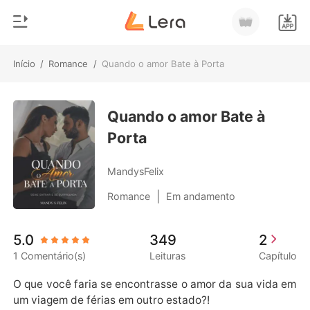
Início
/
Romance
/
Quando o amor Bate à Porta
0
Início
Loja
Quando o amor Bate à
Gênero
Porta
Moderno
Histórico
Lobisomem
MandysFelix
Sair
Contos
|
Romance
Em andamento
Romance
Baixar App
5.0
349
2
Bilionários
1 Comentário(s)
Leituras
Capítulo
Ranking
O que você faria se encontrasse o amor da sua vida em 
um viagem de férias em outro estado?!
