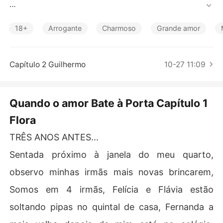
Contos Curtos
Guilhermo nunca pensou que aquela viagem mudaria to
da sua vida.. E que aquela garota lhe faria ansiar por alg
18+
Arrogante
Charmoso
Grande amor
o que até então ele não queria mais...

Flora nunca pensou que se apaixonaria justo pela pesso
Capítulo 2 Guilhermo
10-27 11:09
a mais improvável de todas, agora cabe a ela decidir  s
e o  deixar  entrar ou se o deixa ir ...

Quando o amor Bate à Porta Capítulo 1
Se apaixonar nunca foi opção pra ela , mas o destino te
Flora
m seus grandes mistérios...

TRÊS ANOS ANTES...
Ele nunca pensou que desvendar aquela mulher lhe trar
ia felicidade plena ... 

Sentada próximo à janela do meu quarto,
observo minhas irmãs mais novas brincarem,
O que vc faz "QUANDO O AMOR BATE À PORTA "? 

Somos em 4 irmãs, Felícia e Flávia estão
soltando pipas no quintal de casa, Fernanda a
Se arrisca , se entrega...

Ou deixa ir ...