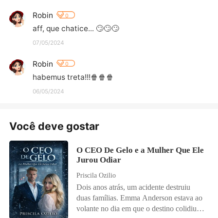
Robin
0
aff, que chatice... 🙄🙄🙄
07/05/2024
Robin
0
habemus treta!!!🍿🍿🍿
06/05/2024
Você deve gostar
O CEO De Gelo e a Mulher Que Ele
Jurou Odiar
Priscila Ozilio
Dois anos atrás, um acidente destruiu
duas famílias. Emma Anderson estava ao
volante no dia em que o destino colidiu