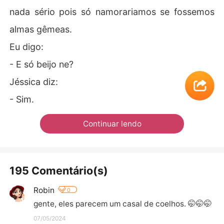
nada sério pois só namorariamos se fossemos
almas gêmeas.
Eu digo:
- E só beijo ne?
Jéssica diz:
- Sim.
Continuar lendo
195 Comentário(s)
Robin
0
gente, eles parecem um casal de coelhos. 🤭🤭🤭
07/05/2024