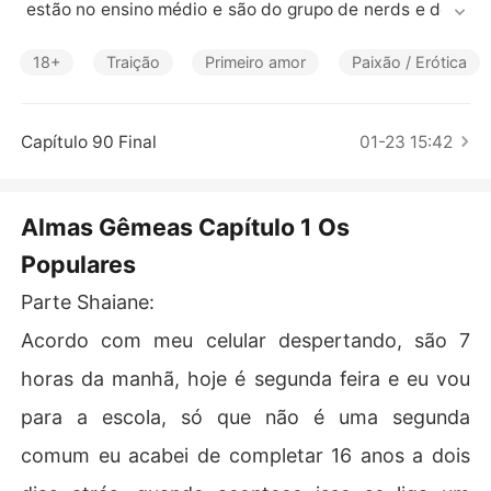
Contos Curtos
 estão no ensino médio e são do grupo de nerds e desc
obrem que suas almas gêmeas são os garotos mais pop
ulares da escola, uma história de amor e desafios.
18+
Traição
Primeiro amor
Paixão / Erótica
Capítulo 90 Final
01-23 15:42
Almas Gêmeas Capítulo 1 Os
Populares
Parte Shaiane:
Acordo com meu celular despertando, são 7
horas da manhã, hoje é segunda feira e eu vou
para a escola, só que não é uma segunda
comum eu acabei de completar 16 anos a dois