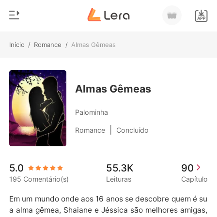
Início
/
Romance
/
Almas Gêmeas
0
Início
Loja
Gênero
Almas Gêmeas
Moderno
Histórico
Palominha
Lobisomem
|
Romance
Concluído
Sair
Contos
Romance
Baixar App
5.0
55.3K
90
Bilionários
195 Comentário(s)
Leituras
Capítulo
Ranking
Em um mundo onde aos 16 anos se descobre quem é su
a alma gêmea, Shaiane e Jéssica são melhores amigas,