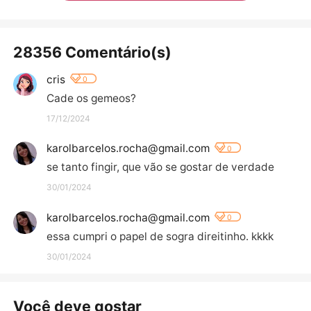
28356 Comentário(s)
cris
0
Cade os gemeos?
17/12/2024
karolbarcelos.rocha@gmail.com
0
se tanto fingir, que vão se gostar de verdade
30/01/2024
karolbarcelos.rocha@gmail.com
0
essa cumpri o papel de sogra direitinho. kkkk
30/01/2024
Você deve gostar