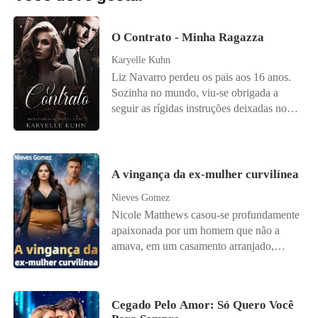
O Contrato - Minha Ragazza
Karyelle Kuhn
Liz Navarro perdeu os pais aos 16 anos.
Sozinha no mundo, viu-se obrigada a
seguir as rígidas instruções deixadas no
testamento de seu pai. Aos 18, foi forçada
a se casar com um homem que nunca
tinha visto: seu próprio tutor. A condição?
Permanecer casada até os 25 anos,
A vingança da ex-mulher curvilínea
formar-se em Direito e só então assumir o
Nieves Gomez
império da família. Criada em uma
Nicole Matthews casou-se profundamente
redoma, cercada por regras com as quais
apaixonada por um homem que não a
nunca concordou, Liz levava uma vida
amava, em um casamento arranjado,
monótona, sem sonhos, sem aventuras.
mantendo a esperança de que algum dia
Até que, certo dia, cruzou o olhar com o
ele acabaria se apaixonando por ela. No
novo professor de Direito Penal. Henry
entanto, isso nunca aconteceu, ele apenas
McNight era tudo o que ela considerava
Cegado Pelo Amor: Só Quero Você
a desprezava, chamando-a de gorda e
perigoso: charmoso, atlético, inteligente.