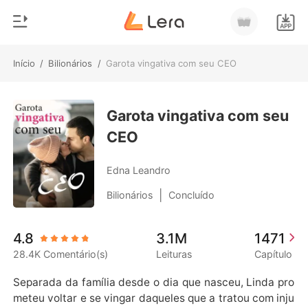
Início
/
Bilionários
/
Garota vingativa com seu CEO
0
Início
Loja
Garota vingativa com seu
Gênero
CEO
Moderno
Histórico
Lobisomem
Edna Leandro
Sair
Contos
|
Bilionários
Concluído
Romance
Baixar App
4.8
3.1M
1471
Bilionários
28.4K Comentário(s)
Leituras
Capítulo
Ranking
Separada da família desde o dia que nasceu, Linda pro
meteu voltar e se vingar daqueles que a tratou com inju