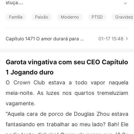
Contos Curtos
stuça.

Criado numa família nobre, Charles estava nos direitos
Família
Paixão
Moderno
PTSD
Gravidez
 do poder e estava conquistando o mundo dos negócio
s, mas foi espancado por uma mulher que nunca havia c
onhecido antes.

Capítulo 1471 O amor durará para sempre (o fim)
01-17 15:48
Ficando noivos, o amor finalmente uniu os dois coraçõe
s deles.

Garota vingativa com seu CEO Capítulo
1 Jogando duro
Grávida, sequestrada, ferida, a pobre Linda foi jogada
 num rio. Quem fez isso com ela? O que eles queriam? Q
O Crown Club estava a todo vapor naquela
uem era a outra 'Linda' perto de Charles?
meia-noite. As luzes nos quartos tremeluziam
vagamente.
"Aquela cara de porco de Douglas Zhou estava
fantasiando em trabalhar ao meu lado? Bah! Ele