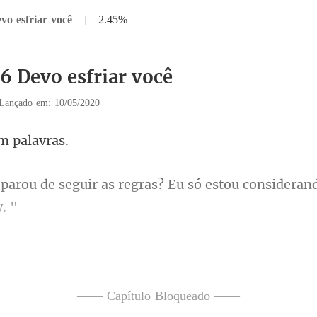
vo esfriar você
|
2.45%
36 Devo esfriar você
Lançado em: 10/05/2020
em
s regras? Eu só estou consider
s pegou uma colher de sopa e s
—— Capítulo Bloqueado ——