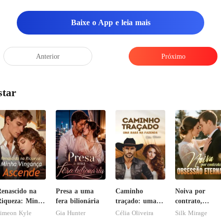
ente pálido em compa
Baixe o App e leia mais
Anterior
Próximo
star
enascido na
Presa a uma
Caminho
Noiva por
iqueza: Minha
fera bilionária
traçado: uma
contrato,
ingança
babá na
obsessão eterna
imeon Kyle
Gia Hunter
Célia Oliveira
Silk Mirage
scende
fazenda