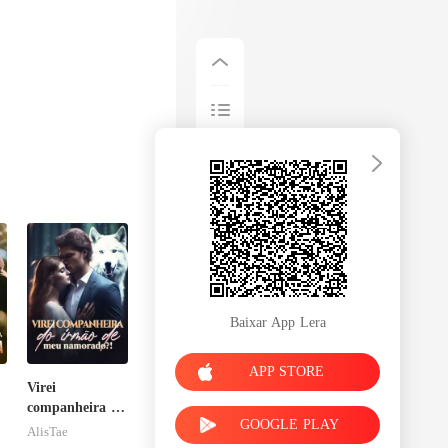
ração com o
Baixar App Lera
APP STORE
Virei
companheira do
GOOGLE PLAY
irmão de meu
AlisTae
namorado?!