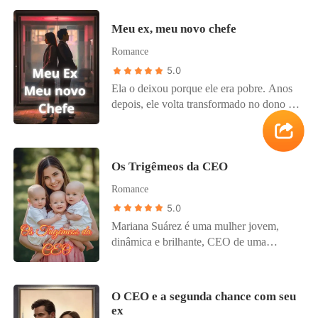
real tornam-se inevitáveis: Ethan é seu
tempestade de segredos, vinganças,
chefe, distante e exigente, enquanto Luna
Meu ex, meu novo chefe
paixão e redenção.
luta para manter seu profissionalismo e
seu coração intacto. Entre e-mails,
Romance
mensagens e olhares furtivos, eles terão
5.0
que descobrir se o amor pode sobreviver
Ela o deixou porque ele era pobre. Anos
à verdade... e ao mundo real que os
depois, ele volta transformado no dono da
separa.
empresa onde ela acaba de ser contratada.
Os Trigêmeos da CEO
Romance
5.0
Mariana Suárez é uma mulher jovem,
dinâmica e brilhante, CEO de uma
empresa emergente no mundo do
marketing digital. Desde os 24 anos,
quando fundou sua própria startup, ela fez
O CEO e a segunda chance com seu
seu nome na indústria, sendo conhecida
ex