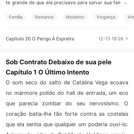
Contos Curtos
te grande de que ela precisava para salvar sua família
 da ruína.

Família
Romance
Moderno
Vingança
Am
Mas Dante nunca deixa nada ao acaso. Ele a escolheu p
or um motivo: vingança. O sobrenome dela está marcad
o na lista daqueles que lhe roubaram tudo anos atrás, e
Capítulo 20 O Perigo À Espreita
12-13 18:28
 Catalina é a peça perfeita para destruí-los.

O problema é que Dante não esperava que seu plano se 
Sob Contrato Debaixo de sua pele
complicasse com um simples roçar de mãos, um olhar lo
Capítulo 1 O Último Intento
ngo demais... ou um beijo que jamais deveria ter aconte
cido.

O som seco do salto de Catalina Vega ecoava
Agora, há algo proibido entre eles. Algo que cresce a ca
no mármore polido do hall de entrada, um eco
da dia, enquanto os segredos, as mentiras e a traição a
que parecia zombar do seu nervosismo. O
meaçam separá-los.
coração batia-lhe tão forte contra as costelas
que ela sentia que qualquer um poderia ouvi-lo.