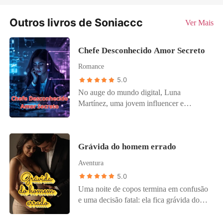
Outros livros de Soniaccc
Ver Mais
Chefe Desconhecido Amor Secreto
Romance
5.0
No auge do mundo digital, Luna
Martínez, uma jovem influencer e
secretária da maior empresa de tecnologia
do país, começa a trocar mensagens
anônimas com um misterioso usuário que
Grávida do homem errado
assina como "E". Sem imaginar que por
trás do perfil está Ethan Del Valle, o
Aventura
poderoso e reservado CEO da
5.0
companhia, Luna descobre nele um
Uma noite de copos termina em confusão
confidente que entende suas inseguranças
e uma decisão fatal: ela fica grávida do
e seus sonhos. Enquanto sua conexão
inimigo do seu noivo, sem saber. O que
virtual se aprofunda, os encontros na vida
parecia um erro desencadeia uma