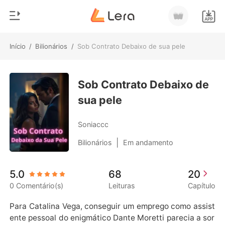
Início
/
Bilionários
/
Sob Contrato Debaixo de sua pele
0
Início
Loja
Sob Contrato Debaixo de
Gênero
sua pele
Moderno
Histórico
Lobisomem
Soniaccc
Sair
Contos
|
Bilionários
Em andamento
Romance
Baixar App
5.0
68
20
Bilionários
0 Comentário(s)
Leituras
Capítulo
Ranking
Para Catalina Vega, conseguir um emprego como assist
ente pessoal do enigmático Dante Moretti parecia a sor