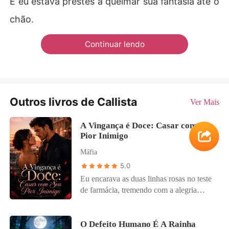
E eu estava prestes a queimar sua fantasia até o
chão.
Continuar lendo
Outros livros de Callista
Ver Mais
A Vingança é Doce: Casar com Seu
Pior Inimigo
Máfia
5.0
Eu encarava as duas linhas rosas no teste
de farmácia, tremendo com a alegria
aterrorizante de carregar o herdeiro da
facção mais cruel do submundo do Rio de
Janeiro. Então, o interfone tocou, e uma
O Defeito Humano É A Rainha