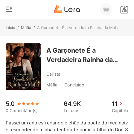
Início
/
Máfia
/
A Garçonete É a Verdadeira Rainha da Máfia
0
Início
Loja
A Garçonete É a
Gênero
Verdadeira Rainha da
Moderno
Histórico
Máfia
Lobisomem
Callista
Sair
Contos
|
Máfia
Concluído
Romance
Baixar App
5.0
64.9K
11
Bilionários
0 Comentário(s)
Leituras
Capítulo
Ranking
Passei um ano esfregando o chão da boate do meu noiv
o, escondendo minha identidade como a filha do Don S