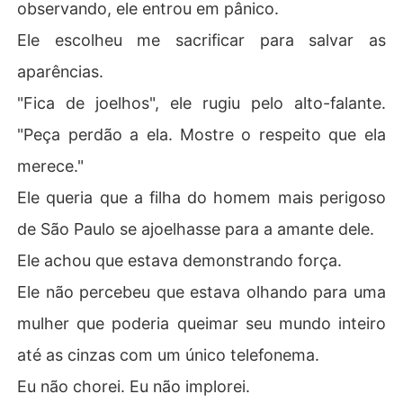
observando, ele entrou em pânico.
inha.

Ele escolheu me sacrificar para salvar as
Então, disquei o único número que todos no submundo t
emiam.

aparências.
"Fica de joelhos", ele rugiu pelo alto-falante.
"Pai", eu disse, minha voz fria como aço. "Código Negro. 
Traga os papéis."

"Peça perdão a ela. Mostre o respeito que ela
merece."
"E mande os lobos."
Ele queria que a filha do homem mais perigoso
de São Paulo se ajoelhasse para a amante dele.
Ele achou que estava demonstrando força.
Ele não percebeu que estava olhando para uma
mulher que poderia queimar seu mundo inteiro
até as cinzas com um único telefonema.
Eu não chorei. Eu não implorei.