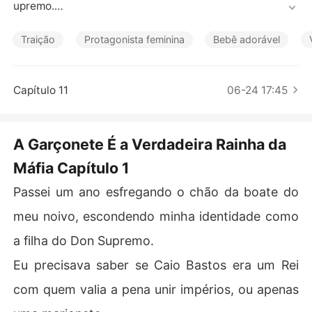
Contos Curtos
upremo.

Eu precisava saber se Caio Bastos era um Rei com que
Traição
Protagonista feminina
Bebê adorável
m valia a pena unir impérios, ou apenas uma marionete.

A resposta entrou pela porta usando um vestido rosa-c
Capítulo 11
06-24 17:45
hoque.

Jade Menezes, uma civil por quem ele estava obcecad
A Garçonete É a Verdadeira Rainha da
o, não apenas me tratou como uma empregada; ela deli
Máfia Capítulo 1
beradamente derramou um espresso fervente na minha 
mão porque me recusei a ser sua valet.

Passei um ano esfregando o chão da boate do
A dor era cegante, minha pele empolou na hora.

meu noivo, escondendo minha identidade como
a filha do Don Supremo.
Fiz uma chamada de vídeo para o Caio, mostrando a qu
eimadura, esperando que ele fizesse valer o código do
Eu precisava saber se Caio Bastos era um Rei
 nosso mundo.

com quem valia a pena unir impérios, ou apenas
Em vez disso, ao ver seus investidores o observando, el