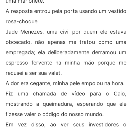
uma marionete.
e entrou em pânico.

A resposta entrou pela porta usando um vestido
Ele escolheu me sacrificar para salvar as aparências.

rosa-choque.
Jade Menezes, uma civil por quem ele estava
"Fica de joelhos", ele rugiu pelo alto-falante. "Peça perd
ão a ela. Mostre o respeito que ela merece."

obcecado, não apenas me tratou como uma
empregada; ela deliberadamente derramou um
Ele queria que a filha do homem mais perigoso de São P
aulo se ajoelhasse para a amante dele.

espresso fervente na minha mão porque me
recusei a ser sua valet.
Ele achou que estava demonstrando força.

A dor era cegante, minha pele empolou na hora.
Ele não percebeu que estava olhando para uma mulher
Fiz uma chamada de vídeo para o Caio,
 que poderia queimar seu mundo inteiro até as cinzas c
om um único telefonema.

mostrando a queimadura, esperando que ele
fizesse valer o código do nosso mundo.
Eu não chorei. Eu não implorei.

Em vez disso, ao ver seus investidores o
Apenas desliguei o telefone e tranquei as portas da coz