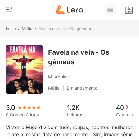
Início
/
Máfia
/
Favela na veia - Os gêmeos
0
Início
Loja
Favela na veia - Os
Gênero
gêmeos
Moderno
Histórico
Lobisomem
M. Aguiar
Sair
Contos
|
Máfia
Em andamento
Romance
Baixar App
5.0
1.2K
40
Bilionários
0 Comentário(s)
Leituras
Capítulo
Ranking
Victor e Hugo dividem tudo, roupas, sapatos, mulheres
 e até a mesma data de nascimento... Sim, irmãos gême