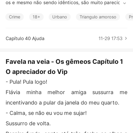
Contos Curtos
os e mesmo não sendo idênticos, são muito parecidos,
 mas tudo pode mudar quando ambos conhecem uma lo
ira linda, mas atrevida.

Crime
18+
Urbano
Triangulo amoroso
P
Angel é rebelde e inconsequente e faz tudo para irritar
Capítulo 40 Ajuda
11-29 17:53
 sua mãe narcisista, mas no fundo é só uma menina car
ente de 16 anos que só queria ter uma relação normal c
om sua genitora. A vida dela muda quando ela conhece
Favela na veia - Os gêmeos Capítulo 1
 os gêmeos Victor e Hugo. Sabendo exatamente quem q
O apreciador do Vip
uer, ela vai gerar raiva e inveja em um dos irmão. 

- Pula! Pula logo!
Situações complexas acontecerão, atitudes errônea tra
rá traumas irreparáveis e relações serão cortadas para
Flávia minha melhor amiga sussurra me
 sempre...

incentivando a pular da janela do meu quarto.
Essa é mais uma história que mexerá com os sentiment
- Calma, se não eu vou me sujar!
os de vocês.  Amor, ódio, raiva e pena farão vocês perd
Sussurro de volta.
erem suas noites de sono, mais uma vez.