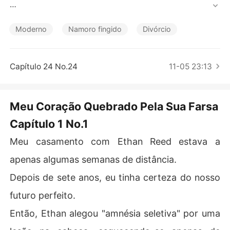
Contos Curtos
Depois de sete anos, eu tinha certeza do nosso futuro p
erfeito.

Moderno
Namoro fingido
Divórcio
Então, Ethan alegou "amnésia seletiva" por uma lesão n
a cabeça, esquecendo-se apenas de mim.

Capítulo 24 No.24
11-05 23:13
Tentei fazê-lo lembrar, até que ouvi sua videochamada.

Meu Coração Quebrado Pela Sua Farsa
"Jogada de gênio", ele se gabou para os amigos.

Capítulo 1 No.1
Sua amnésia era um "vale-night" falso para ir atrás da i
Meu casamento com Ethan Reed estava a
nfluenciadora Chloe Vance antes do nosso casamento.

apenas algumas semanas de distância.
Com o coração partido, fingi acreditar.

Depois de sete anos, eu tinha certeza do nosso
Suportei seu flerte descarado com Chloe e suas selfies
futuro perfeito.
 provocadoras.

Então, Ethan alegou "amnésia seletiva" por uma
Ele zombou da minha angústia, priorizando a falsa emer