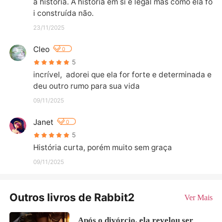
a história. A história em si é legal mas como ela fo
i construída não.
23/11/2025
Cleo
0
5
incrível,  adorei que ela for forte e determinada e 
deu outro rumo para sua vida
09/11/2025
Janet
0
5
História curta, porém muito sem graça
09/11/2025
Outros livros de Rabbit2
Ver Mais
Após o divórcio, ela revelou ser