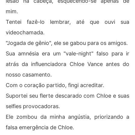
lesão na cabeça, esquecendo-se apenas de
gência de Chloe.

mim.
Depois de um acidente que ele causou, ele me abandon
Tentei fazê-lo lembrar, até que ouvi sua
ou, ferida, escolhendo mandar Chloe para o hospital pri
videochamada.
meiro.

"Jogada de gênio", ele se gabou para os amigos.
Ele até tentou me cortar financeiramente.

Sua amnésia era um "vale-night" falso para ir
Como meu noivo podia ser este monstro cruel e calculis
atrás da influenciadora Chloe Vance antes do
ta?

nosso casamento.
Sua traição envenenou cada memória.

Com o coração partido, fingi acreditar.
Suportei seu flerte descarado com Chloe e suas
Senti-me uma tola por confiar em tamanha crueldade s
em limites.

selfies provocadoras.
Ele zombou da minha angústia, priorizando a
Sua audácia me deixou atordoada.

falsa emergência de Chloe.
Mas eu não seria sua vítima.
