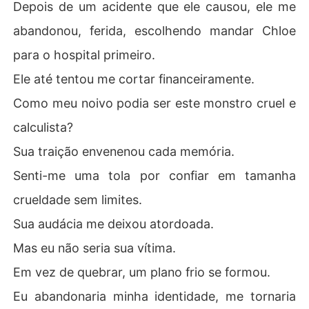
Depois de um acidente que ele causou, ele me
Em vez de quebrar, um plano frio se formou.

abandonou, ferida, escolhendo mandar Chloe
Eu abandonaria minha identidade, me tornaria Olivia Ca
para o hospital primeiro.
rter.

Ele até tentou me cortar financeiramente.
Eu desapareceria, deixando para trás ele, meu passado
Como meu noivo podia ser este monstro cruel e
 e seu anel de noivado para sempre, reivindicando minh
calculista?
Sua traição envenenou cada memória.
Senti-me uma tola por confiar em tamanha
crueldade sem limites.
Sua audácia me deixou atordoada.
Mas eu não seria sua vítima.
Em vez de quebrar, um plano frio se formou.
Eu abandonaria minha identidade, me tornaria