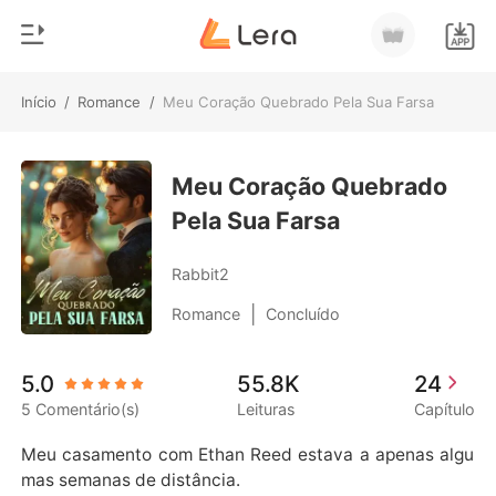
Início
/
Romance
/
Meu Coração Quebrado Pela Sua Farsa
0
Início
Loja
Meu Coração Quebrado
Gênero
Pela Sua Farsa
Moderno
Histórico
Lobisomem
Rabbit2
Sair
Contos
|
Romance
Concluído
Romance
Baixar App
5.0
55.8K
24
Bilionários
5 Comentário(s)
Leituras
Capítulo
Ranking
Meu casamento com Ethan Reed estava a apenas algu
mas semanas de distância.
