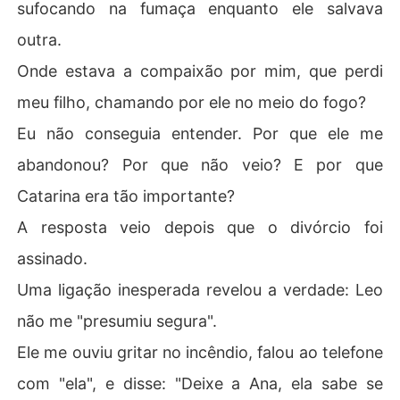
sufocando na fumaça enquanto ele salvava
os. Ela usava um anel.

outra.
Não foi caos. Foi deliberado. Um caso escondido sob o
 véu de "apenas primos".

Onde estava a compaixão por mim, que perdi
meu filho, chamando por ele no meio do fogo?
A raiva que senti antes não era nada perto desta fúria.

Eu não conseguia entender. Por que ele me
Eu não podia deixar isso passar. A família "feliz" deles iri
abandonou? Por que não veio? E por que
a se desmoronar.
Catarina era tão importante?
A resposta veio depois que o divórcio foi
assinado.
Uma ligação inesperada revelou a verdade: Leo
não me "presumiu segura".
Ele me ouviu gritar no incêndio, falou ao telefone
com "ela", e disse: "Deixe a Ana, ela sabe se