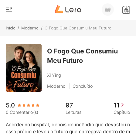
Início
/
Moderno
/
O Fogo Que Consumiu Meu Futuro
0
Início
Loja
O Fogo Que Consumiu
Gênero
Meu Futuro
Moderno
Histórico
Lobisomem
Xi Ying
Sair
Contos
|
Moderno
Concluído
Romance
Baixar App
5.0
97
11
Bilionários
0 Comentário(s)
Leituras
Capítulo
Ranking
Acordei no hospital, depois do incêndio que devastou n
osso prédio e levou o futuro que carregava dentro de m