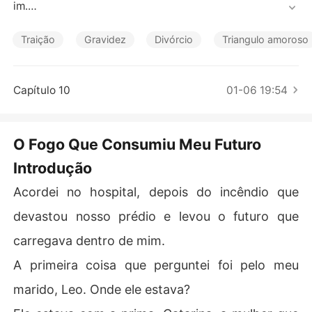
Contos Curtos
im.

A primeira coisa que perguntei foi pelo meu marido, Leo. 
Traição
Gravidez
Divórcio
Triangulo amoroso
Onde ele estava?

Ele estava com a prima, Catarina, a mulher que ele sem
Capítulo 10
01-06 19:54
pre disse ser "apenas como uma irmã".

Meu sogro Miguel me informou que Leo havia priorizado 
O Fogo Que Consumiu Meu Futuro
a casa dela, pois "a situação dela era muito pior".

Introdução
Enquanto eu perdia nosso filho, ele estava "ajudando" C
Acordei no hospital, depois do incêndio que
atarina.

devastou nosso prédio e levou o futuro que
A dor da perda foi acompanhada de uma traição gelad
carregava dentro de mim.
a.

A primeira coisa que perguntei foi pelo meu
Leo não me ligou. Não veio. A única mensagem foi para
marido, Leo. Onde ele estava?
 minha mãe, dizendo para eu "parar com o drama".
