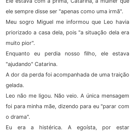
Ele estava com a prima, Catarina, a mulher que
Eu era a histérica. A egoísta, por estar sufocando na fu
ele sempre disse ser "apenas como uma irmã".
maça enquanto ele salvava outra.

Meu sogro Miguel me informou que Leo havia
Onde estava a compaixão por mim, que perdi meu filho,
priorizado a casa dela, pois "a situação dela era
 chamando por ele no meio do fogo?

muito pior".
Eu não conseguia entender. Por que ele me abandonou? 
Enquanto eu perdia nosso filho, ele estava
Por que não veio? E por que Catarina era tão important
e?

"ajudando" Catarina.
A dor da perda foi acompanhada de uma traição
A resposta veio depois que o divórcio foi assinado.

gelada.
Uma ligação inesperada revelou a verdade: Leo não me 
Leo não me ligou. Não veio. A única mensagem
"presumiu segura".

foi para minha mãe, dizendo para eu "parar com
Ele me ouviu gritar no incêndio, falou ao telefone com
o drama".
 "ela", e disse: "Deixe a Ana, ela sabe se virar." E fugiu.

Eu era a histérica. A egoísta, por estar
Em seguida, veio a notícia: Leo e Catarina estavam noiv