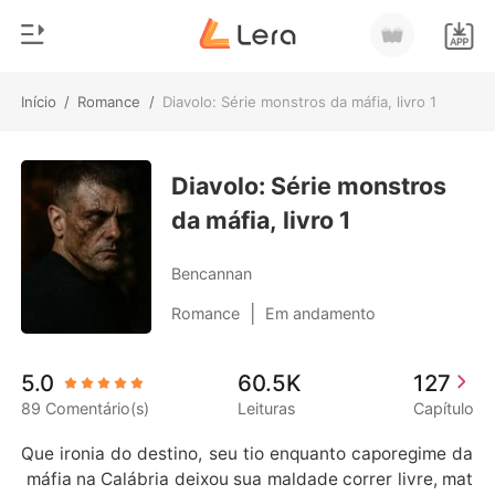
Início
/
Romance
/
Diavolo: Série monstros da máfia, livro 1
0
Início
Loja
Diavolo: Série monstros
Gênero
da máfia, livro 1
Moderno
Histórico
Lobisomem
Bencannan
Sair
Contos
|
Romance
Em andamento
Romance
Baixar App
5.0
60.5K
127
Bilionários
89 Comentário(s)
Leituras
Capítulo
Ranking
Que ironia do destino, seu tio enquanto caporegime da
 máfia na Calábria deixou sua maldade correr livre, mat