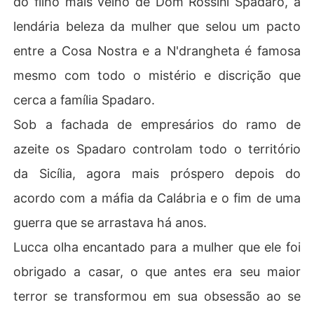
do filho mais velho de Dom Rossini Spadaro, a
 o seu caminho e lhe roubarem tudo que havia de mais
lendária beleza da mulher que selou um pacto
 precioso, seu amor, sua dignidade e sua vontade de vi
ver!

entre a Cosa Nostra e a N'drangheta é famosa
Ele agora somente existe para vingança, muito em brev
mesmo com todo o mistério e discrição que
e ele acabará com todos que ousaram arrancar a vida d
e sua doce Rosália. Ele não é mais Lucca Spadaro o por
cerca a família Spadaro.
tador da luz, ele agora é conhecido como Diavolo...
Sob a fachada de empresários do ramo de
azeite os Spadaro controlam todo o território
da Sicília, agora mais próspero depois do
acordo com a máfia da Calábria e o fim de uma
guerra que se arrastava há anos.
Lucca olha encantado para a mulher que ele foi
obrigado a casar, o que antes era seu maior
terror se transformou em sua obsessão ao se