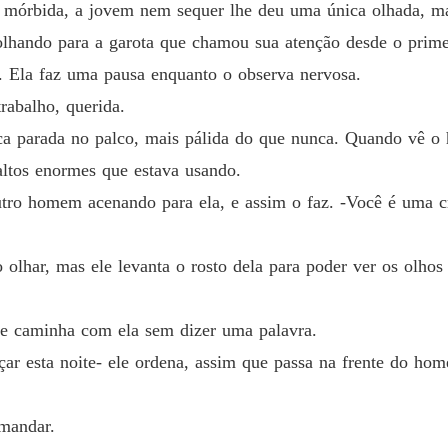
rma mórbida, a jovem nem sequer lhe deu uma única olhada, m
prazer...
Pequen
 olhando para a garota que chamou sua atenção desde o pri
Capítulo
. Ela faz uma pausa enquanto o observa nervosa.
rabalho, querida.
Pequen
Capítulo
ca parada no palco, mais pálida do que nunca. Quando vê o 
altos enormes que estava usando.
Pequen
Capítulo
outro homem acenando para ela, e assim o faz. -Você é uma c
Pequen
Capítul
olhar, mas ele levanta o rosto dela para poder ver os olhos 
Pequen
e caminha com ela sem dizer uma palavra.
eçar esta noite- ele ordena, assim que passa na frente do h
Pequen
Capítulo
 mandar.
Pequen