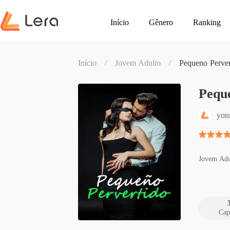
Início
Gênero
Ranking
Início
/
Jovem Adulto
/
Pequeno Perver
Pequ
yon
Jovem Adu
Cap