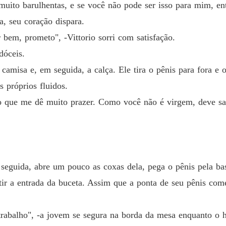
muito barulhentas, e se você não pode ser isso para mim, en
Capítul
a, seu coração dispara.
Pequen
bem, prometo", -Vittorio sorri com satisfação.
Capítul
dóceis.
Pequen
 camisa e, em seguida, a calça. Ele tira o pênis para fora e
Capítulo
 próprios fluidos.
Pequen
ro que me dê muito prazer. Como você não é virgem, deve 
Capítulo
Pequen
Capítul
Pequen
 seguida, abre um pouco as coxas dela, pega o pênis pela ba
Capítulo
ir a entrada da buceta. Assim que a ponta de seu pênis come
trabalho", -a jovem se segura na borda da mesa enquanto o