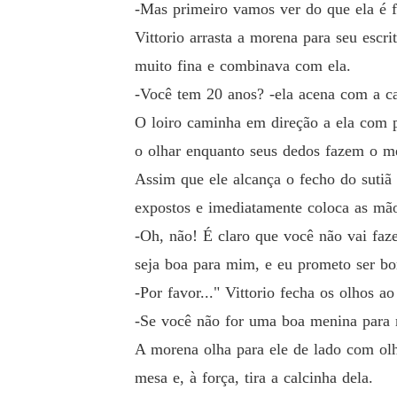
-Mas primeiro vamos ver do que ela é f
Vittorio arrasta a morena para seu escri
muito fina e combinava com ela.
-Você tem 20 anos? -ela acena com a c
O loiro caminha em direção a ela com p
o olhar enquanto seus dedos fazem o 
Assim que ele alcança o fecho do sutiã 
expostos e imediatamente coloca as mão
-Oh, não! É claro que você não vai faze
seja boa para mim, e eu prometo ser b
-Por favor..." Vittorio fecha os olhos 
-Se você não for uma boa menina para 
A morena olha para ele de lado com olh
mesa e, à força, tira a calcinha dela.