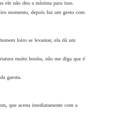
as ele não deu a mínima para isso.
o Pervertido
meiro momento, depois faz um gesto com
 13 um beijo e ele se acalma.
13/04/2025
o Pervertido
 14 ela quase engasga
13/04/2025
homem loiro se levantar, ela dá um
o Pervertido
 15 ele a defende
13/04/2025
riatura muito bonita, não me diga que é
o Pervertido
o 16 Você é minha
14/04/2025
da garota.
o Pervertido
Capítulo 17 Você gosta do jeito que eu transo com você
14/04/2025
omem, que acena imediatamente com a
o Pervertido
 18 CEO irritado
14/04/2025
o Pervertido