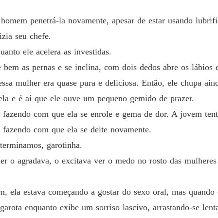
homem penetrá-la novamente, apesar de estar usando lubrifica
izia seu chefe.
uanto ele acelera as investidas.
re bem as pernas e se inclina, com dois dedos abre os lábios 
essa mulher era quase pura e deliciosa. Então, ele chupa aind
ela e é aí que ele ouve um pequeno gemido de prazer.
, fazendo com que ela se enrole e gema de dor. A jovem tent
, fazendo com que ela se deite novamente.
terminamos, garotinha.
er o agradava, o excitava ver o medo no rosto das mulheres 
im, ela estava começando a gostar do sexo oral, mas quando 
 garota enquanto exibe um sorriso lascivo, arrastando-se le