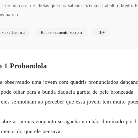
ia de um casal de idiotas que não sabiam fazer seu trabalho direito. E
Pequen
s na rua.

Capítul
Pequen
ixão / Erótica
Relacionamento secreto
18+
e a vida não era fácil para as garotas. E foi aqui que seu destino seri
Capítulo
onio Garibaldi, dono de muitas empresas automobilísticas de prestígio.
Pequen
Capítulo
r seu destino ao deste CEO muito mal-humorado, porém, Antonio tamb
o 1 Probandola
as e ser vendida para homens diferentes a cada noite, ou ser presente
Pequen
Capítulo
va observando uma jovem com quadris pronunciados dançando
o, ela sente um medo terrível dentro de si, mas também algo mais que
Pequen
e pode olhar para a bunda daquela garota de pele bronzeada.
Capítul
nificava acabar na cama com ele.

 eles se molham ao perceber que essa jovem tem muito poten
Pequen
 e quando olhou naqueles olhos azuis e penetrantes, eles causaram uma
Capítul
abre as pernas enquanto se agacha no chão iluminado por luz
 deixá-la naquele clube não era exatamente o que eu estava pensando,
Pequen
a menor do que ele pensava.
Capítulo