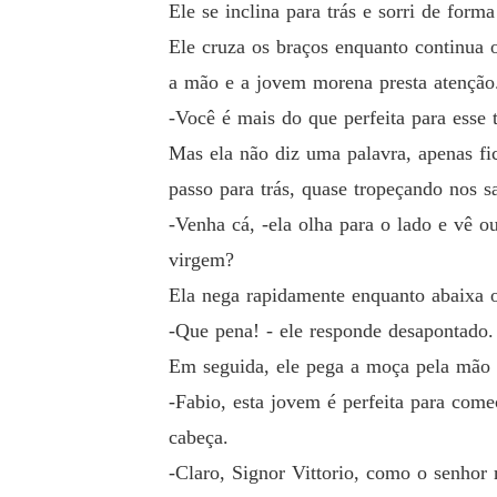
Ele se inclina para trás e sorri de fo
Eu definitivamente aceitaria seu presente com 
Ele cruza os braços enquanto continua
a mão e a jovem morena presta atenção
-Você é mais do que perfeita para esse t
Mas ela não diz uma palavra, apenas fi
passo para trás, quase tropeçando nos s
-Venha cá, -ela olha para o lado e vê 
virgem?
Ela nega rapidamente enquanto abaixa o 
-Que pena! - ele responde desapontado.
Em seguida, ele pega a moça pela mão 
-Fabio, esta jovem é perfeita para com
cabeça.
-Claro, Signor Vittorio, como o senhor