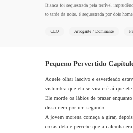
Bianca foi sequestrada pela terrível imprudênc
to tarde da noite, é sequestrada por dois homen
CEO
Arrogante / Dominante
Pa
A loira inocente foi levada para uma boate ond
ita para um renomado empresário italiano, Ant
A virgindade de Bianca é o que a leva a uni
Pequeno Pervertido Capítul
as opções: ou ficar naquele clube de prostitut
Aquele olhar lascivo e esverdeado esta
Assim que Bianca põe os olhos naquele italian
vislumbra que ela se vira e é aí que el
sabia muito bem que ir com aquele homem sig
Ele morde os lábios de prazer enquanto
disso nem por um segundo.
Antonio olhou para a loira da cabeça aos pés
A jovem morena começa a girar, depois 
nseguia entender naquele momento. No entanto,
coxas dela e percebe que a calcinha er