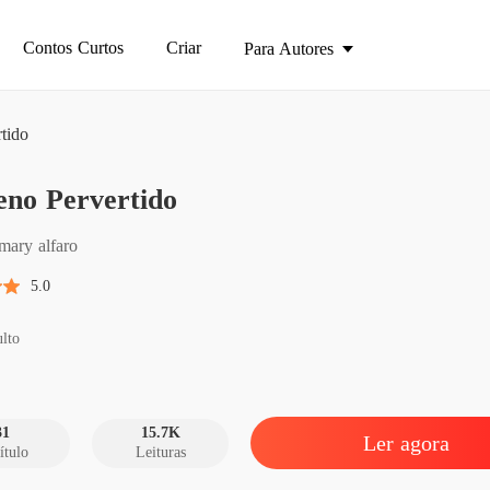
Contos Curtos
Criar
Para Autores
tido
Pequen
eno Pervertido
Capítul
Pequen
mary alfaro
Capítulo
5.0
Pequen
Capítulo
lto
Pequen
Capítulo
31
15.7K
Ler agora
ítulo
Leituras
Pequen
Capítulo