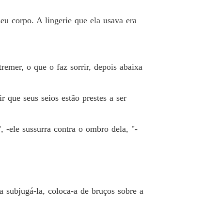
 19 ela o agride
14/04/2025
seu corpo. A lingerie que ela usava era
o Pervertido
 20 Ela é a mais irritada
14/04/2025
o Pervertido
 21 leilão da virgindade
emer, o que o faz sorrir, depois abaixa
16/04/2025
o Pervertido
r que seus seios estão prestes a ser
 22 satisfazendo caprichos
16/04/2025
o Pervertido
, -ele sussurra contra o ombro dela, "-
o 23 você me deixa louco
16/04/2025
o Pervertido
 24 descobrindo segredos
16/04/2025
o Pervertido
 subjugá-la, coloca-a de bruços sobre a
 25 por favor, pare
16/04/2025
o Pervertido