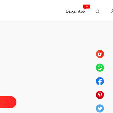
hot
Baixar App
Capítulo 31 extra e final
o Pervertido
o 1 Probandola
13/04/2025
o Pervertido
 2 Incidente
13/04/2025
o Pervertido
 3 a virgem italiana
13/04/2025
o Pervertido
 4 encontro com o italiano
13/04/2025
o Pervertido
 5 o beijo de língua
13/04/2025