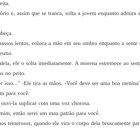
Capítulo
eita.
tório e, assim que se tranca, solta a jovem enquanto admira 
Pequen
Capítulo
abeça.
Pequen
Capítulo
assos lentos, coloca a mão em seu ombro enquanto a sente tr
mesmo.
Pequen
dela, ele o solta imediatamente. A morena estremece ao senti
Capítulo
s no peito.
Pequen
r isso..." -Ele tira as mãos. -Você deve ser uma boa menina"
Capítul
om para você.
Pequen
ao ouvi-la suplicar com uma voz chorosa.
Capítulo
mim, então serei um mau patrão para você.
Pequen
os temerosos, quando ele vira o corpo dela bruscamente para
Capítulo
Pequen