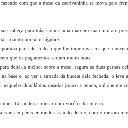
 fazendo com que a mesa da escrivaninha se mova para frente
.
r sua cabeça para trás, coloca uma mão em sua cintura e pre
ela, criando um som lúgubre.
portava para ele, tudo o que lhe importava era que a buceta
dicava que os pagamentos seriam muito bons.
 para deitá-la melhor sobre a mesa, segura as duas pernas de
a base e, ao ver a entrada da buceta dela fechada, o leva a
r naqueles dois lábios rosados pouco a pouco, até que ele c
ulher. Eu poderia transar com você o dia inteiro.
bservar seu pênis entrando e saindo dela e, com o mesmo m