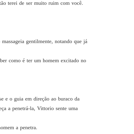
tão terei de ser muito ruim com você.
o 26 ciúmes
19/04/2025
o Pervertido
o 27 arrependimento
19/04/2025
o Pervertido
 o massageia gentilmente, notando que já
 28 castigo
19/04/2025
o Pervertido
saber como é ter um homem excitado no
 29 chupe seu próprio pau
19/04/2025
o Pervertido
o 30 você me deixou obcecado
19/04/2025
o Pervertido
se e o guia em direção ao buraco da
 31 extra e final
19/04/2025
ça a penetrá-la, Vittorio sente uma
 homem a penetra.