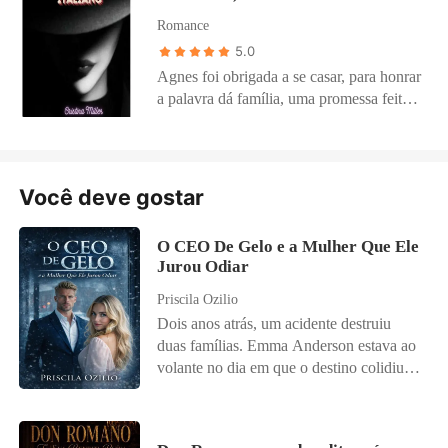
acolhida e amada, se transformando em
Acompanhem esse romance da máfia,
Romance
uma mulher forte, enquanto isso o amor
cheio de reviravoltas e, onde o
5.0
no peito de Bruno só crescia e agora ele
crescimento da mocinha pode trazer a
Agnes foi obrigada a se casar, para honrar
precisava provar isso a ela
cura, mas também muitos problemas, que
a palavra dá família, uma promessa feita
ele está disposto a enfrentar por ela.
por seu avô a colocou em um casamento
onde Giorgio achava que poderia
controlar a mulher nada submissa, mas
teve uma grande surpresa.
Você deve gostar
O CEO De Gelo e a Mulher Que Ele
Jurou Odiar
Priscila Ozilio
Dois anos atrás, um acidente destruiu
duas famílias. Emma Anderson estava ao
volante no dia em que o destino colidiu
com a vida de Damien Knight. Ela
perdeu os pais; ele perdeu a esposa. E o
pequeno Luca, filho de Damien, perdeu