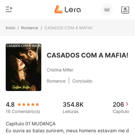
Início
/
Romance
/
CASADOS COM A MAFIA!
0
Início
Loja
Gênero
CASADOS COM A MAFIA!
Moderno
Histórico
Cristina Miller
Lobisomem
|
Romance
Concluído
Sair
Contos
Romance
Baixar App
4.8
354.8K
206
Bilionários
16 Comentário(s)
Leituras
Capítulo
Ranking
Capitulo 01 MUDANÇA

Eu ouvia as balas zunirem, meus homens estavam me d