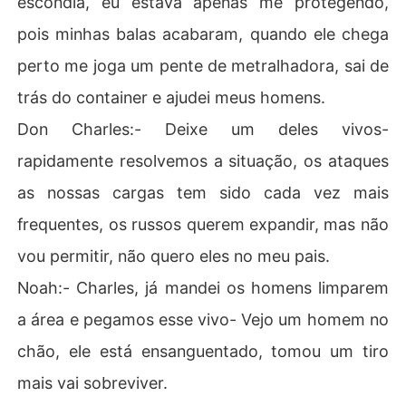
escondia, eu estava apenas me protegendo,
as canadenses e mexicanos.Charles:- Como eles estão
pois minhas balas acabaram, quando ele chega
 conseguindo tamanho poder de ataque?- Alguém deve
ria os estar ajudando, talvez algum capo na fronteira, v
perto me joga um pente de metralhadora, sai de
ou mandar investigar.Daniel:- Filho acho que chegou a h
trás do container e ajudei meus homens.
ora de pensar melhor sobre o casamento, podemos traz
er fotos das moças que estão disponíveis aqui, mas talv
Don Charles:- Deixe um deles vivos-
ez seja bom pensar em uma aliança, me desculpe filho a
rapidamente resolvemos a situação, os ataques
diamos o quanto foi possível, você se tornou Don há alg
um tempo e o conselho está pressionando.CHARLES BAI
as nossas cargas tem sido cada vez mais
LEYMeu nome é Charles Bailey, me tornei Don há 3 mes
frequentes, os russos querem expandir, mas não
es, assumi, pois meu pai estava cansado, ele é meu sub
chefe e meu primo Noah è meu consigliere, o conselho
vou permitir, não quero eles no meu pais.
 concordo com a minha ascensão se eu me casasse no
Noah:- Charles, já mandei os homens limparem
 prazo de 4 meses, adiei o quanto pude, pois quero cont
inuar com a minha vida de solteiro, mas infelizmente nã
a área e pegamos esse vivo- Vejo um homem no
o posso adiar mais ou serei deposto.Charles:- Vou mand
chão, ele está ensanguentado, tomou um tiro
ar investigar os Dons Do México e do Canada e nossos 
 capos, sei que não posso mais adiar pai.-Meu pai me ol
mais vai sobreviver.
ha satisfeito.Daniel:- Suba e tome um banho, depois ve