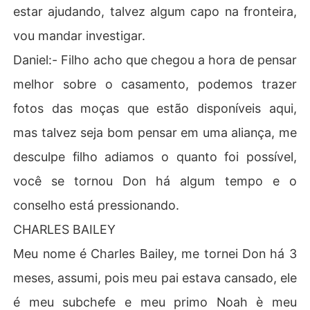
estar ajudando, talvez algum capo na fronteira,
hando feio, pois minhas roupas estavam sujas.Don Anth
ony- Foi difícil, tivemos algumas baixas, eu queria ter m
vou mandar investigar.
ais alguns como vocês duas.Emily riu e pediu licença pa
Daniel:- Filho acho que chegou a hora de pensar
ra subir, tanto ela como eu queríamos tomar um banho.
Don Anthony:- Pode ir Emily, depois desça preciso conv
melhor sobre o casamento, podemos trazer
ersar com vocês - Emily beijos a mão do meu pai com re
fotos das moças que estão disponíveis aqui,
speito e subiu, quando me levantei meu pai segurou min
ha mão me levando ao escritório, após dar um olhar dis
mas talvez seja bom pensar em uma aliança, me
creto para minha mãe que nos seguiu, eu sabia que isso 
desculpe filho adiamos o quanto foi possível,
não podia ser uma coisa boa, ela fechou a porta assim
 que entrouDon Anthony:- Filha, precisamos falar com v
você se tornou Don há algum tempo e o
ocê- Meu pai se sentou limpando a garganta e me fazen
conselho está pressionando.
do sinal para sentar na poltrona em frente. - Filha receb
i uma proposta do Subchefe dos E.U.A, sobre casament
CHARLES BAILEY
o, eu sei que pode ser difícil, mas agora estamos sobre
Meu nome é Charles Bailey, me tornei Don há 3
 ataque e eles também e uma aliança seria boa para no
ssas máfias.Escuto tudo calada, meu coração estava b
meses, assumi, pois meu pai estava cansado, ele
atendo enlouquecido, meu pai sempre me disse que fari
a o possível para que eu e Emily não fossemos forçadas 
é meu subchefe e meu primo Noah è meu