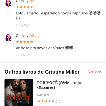
Camilly
0
5
Estou amado , esperando novos capítulos 😻😻😻
😻
24/06/2024
Camilly
0
5
Ansiosa pra novos capítulos 😻😻
11/06/2024
Outros livros de Cristina Miller
Ver Mais
POR VOCÊ (Série - Anjos
Obscuros)
Romance
5.0