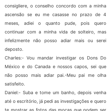
a casar, mas parece que isso não poderá mais ser feito.
consigliere, o conselho concordo com a minha
 Meu pai me olha esperando que eu diga algo, mas esto
u perdida em pensamentos.Aurora:- Filha, eu sei que foi 
ascensão se eu me casasse no prazo de 4
repentino, mas ainda não resolvemos se será você ou a
meses, adiei o quanto pude, pois quero
 Emily, vamos conversar todos juntos e resolver essa qu
estão e ainda existe a possibilidade do Don Charles esc
continuar com a minha vida de solteiro, mas
olher uma moça de outra família.- Olhei para minha mão 
infelizmente não posso adiar mais ou serei
e forcei um sorriso.Mia :- Claro, fiquem tranquilos, eu fa
rei o que for melhor para família- Em meu coração desej
deposto.
ava que ele escolhesse outra moça, estava torcendo po
Charles:- Vou mandar investigar os Dons Do
r isso. - Posso subir agora?Don Anthony:- Sim, tome seu 
banho e depois do jantar conversamos melhor.- Sai sem 
México e do Canada e nossos capos, sei que
beijar nenhum dos dois, eu estava com raiva, entrei no
não posso mais adiar pai.-Meu pai me olha
 meu quarto e fui direto
satisfeito.
Daniel:- Suba e tome um banho, depois venha
até o escritório, já pedi as investigações e quero
te mostrar as fotos das moças que podem ser