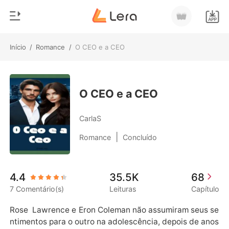
Início
/
Romance
/
O CEO e a CEO
0
Início
Loja
Gênero
O CEO e a CEO
Moderno
Histórico
CarlaS
Lobisomem
|
Romance
Concluído
Sair
Contos
Romance
Baixar App
4.4
35.5K
68
Bilionários
7 Comentário(s)
Leituras
Capítulo
Ranking
Rose  Lawrence e Eron Coleman não assumiram seus se
ntimentos para o outro na adolescência, depois de anos 