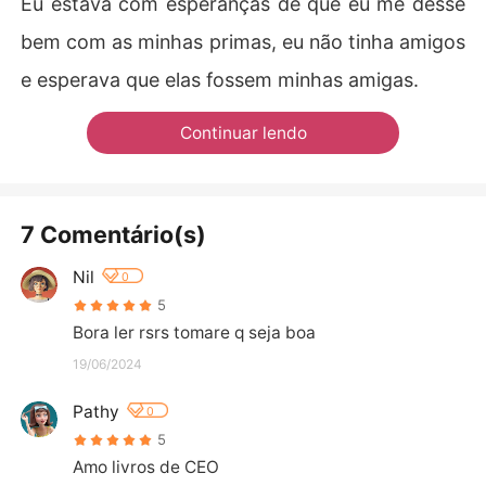
Eu estava com esperanças de que eu me desse
bem com as minhas primas, eu não tinha amigos
e esperava que elas fossem minhas amigas.
Continuar lendo
7 Comentário(s)
Nil
0
5
Bora ler rsrs tomare q seja boa
19/06/2024
Pathy
0
5
Amo livros de CEO