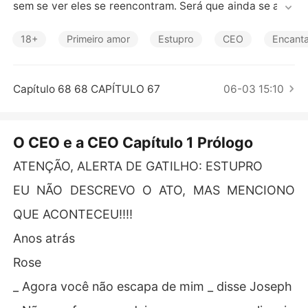
Contos Curtos
sem se ver eles se reencontram. Será que ainda se ama
m? Será que dessa vez vão ficar juntos?
18+
Primeiro amor
Estupro
CEO
Encant
Capítulo 68 68 CAPÍTULO 67
06-03 15:10
O CEO e a CEO Capítulo 1 Prólogo
ATENÇÃO, ALERTA DE GATILHO: ESTUPRO
EU NÃO DESCREVO O ATO, MAS MENCIONO
QUE ACONTECEU!!!!
Anos atrás
Rose
_ Agora você não escapa de mim _ disse Joseph