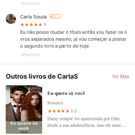
15/05/2024
Carla Souza
0
5
Eu não posso mudar o título então vou fazer os li
vros separados mesmo, já vou começar a postar 
o segundo livro a partir de hoje
19/04/2024
Outros livros de CarlaS
Ver Mais
Eu quero só você
Romance
5.0
Daisy sempre foi apaixonada por Otto
desde a sua adolescência, mas ele nunca
quis nada com ela, ele sempre era muito