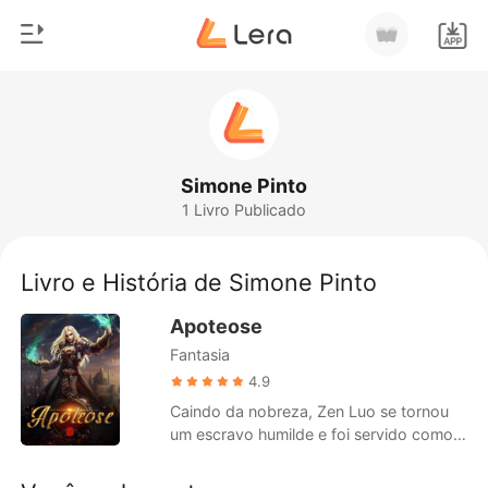
0
Início
Loja
Gênero
Simone Pinto
1 Livro Publicado
Moderno
Histórico
Lobisomem
Livro e História de Simone Pinto
Sair
Contos
Apoteose
Romance
Fantasia
Baixar App
Bilionários
4.9
Caindo da nobreza, Zen Luo se tornou
Ranking
um escravo humilde e foi servido como
um saco de pancadas para seus antigos
primos. Um dia, ele encontrou uma