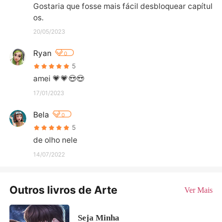
Gostaria que fosse mais fácil desbloquear capítul
os.
20/05/2023
Ryan
0
5
amei 💗💗😍😍
17/01/2023
Bela
0
5
de olho nele
14/07/2022
Outros livros de Arte
Ver Mais
Seja Minha