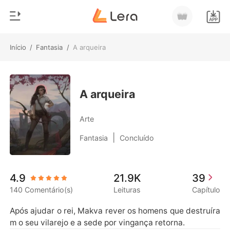
Início
/
Fantasia
/
A arqueira
0
Início
Loja
Gênero
A arqueira
Moderno
Histórico
Arte
Lobisomem
|
Fantasia
Concluído
Sair
Contos
Romance
Baixar App
4.9
21.9K
39
Bilionários
140 Comentário(s)
Leituras
Capítulo
Ranking
Após ajudar o rei, Makva rever os homens que destruíra
m o seu vilarejo e a sede por vingança retorna.