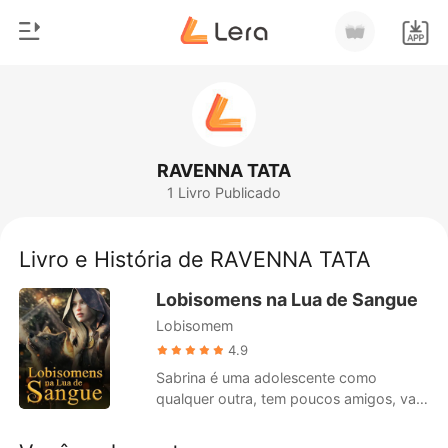
0
Início
Loja
Gênero
RAVENNA TATA
1 Livro Publicado
Moderno
Histórico
Lobisomem
Livro e História de RAVENNA TATA
Sair
Contos
Lobisomens na Lua de Sangue
Romance
Lobisomem
Baixar App
Bilionários
4.9
Sabrina é uma adolescente como
Ranking
qualquer outra, tem poucos amigos, vai
à escola (e o odeia), e tem três irmãos
trigêmeos que matam qualquer um que