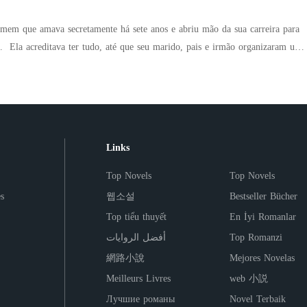
xigiu que eu me ajoelhasse para pedir desculpas a ela por espalhar boatos.
esposa perfeita e submissa evaporaram no ar estéril daquele hospital. Ele
mem que amava secretamente há sete anos e abriu mão da sua carreira para
ra apenas uma enfermeira inútil e pobre, que engoliria qualquer humilhação
ram um
para que ele ficasse. Mas ele não sabia de um detalhe: nosso
rmã moribunda e consideraram sua dor como egoísmo. Com o coração
e três dias. Limpei o sangue do meu braço, deixei os
o divórcio e foi embora em silêncio. Foi só então que o mundo
dos na mesa dele e peguei minha única mala. Dentro dela, estava o disco
a comum que desprezavam era, na verdade, uma lenda mundial - investidora
e bilhões de dólares que construí em segredo. "Agende a doação de
inista célebre, autora de best-sellers... Diante da revelação, sua
 para amanhã de manhã," instruí a instituição de caridade pelo telefone. A
mente pelo seu perdão. O homem, que antes era frio, segurou a manga da
Links
a. Agora, era a minha vez de jogar.
yl, por favor... vamos nos casar novamente." No entanto, ela se recusou a
omens só me atrapalham."
Top Novels
Top Novels
s
웹소설
Bestseller Bücher
Top tiểu thuyết
En İyi Romanlar
أفضل الروايات
Top Romanzi
網路小說
Mejores Novelas
Meilleurs Livres
web 小説
Лучшие романы
Novel Terbaik