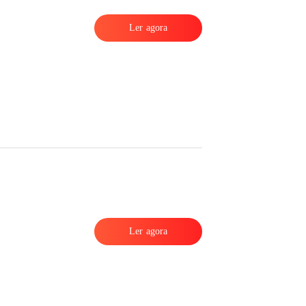
Ler agora
.
Ler agora