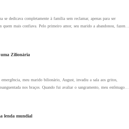
e perdoar pelo bem do nosso filho?" Um homem poderoso abraçou Natalie.
a a ver com você."
ina se dedicava completamente à família sem reclamar, apenas para ser
primeiro amor, seu marido a abandonou, fazendo
endeu. "Querida, me
 uma Zilionária
das, tirem esse homem daqui!"
emergência, meu marido bilionário, August, invadiu a sala aos gritos,
 Quando fui avaliar o sangramento, meu estômago
rimo dele. August me empurrou violentamente contra a
to VIP e escondendo o rosto dela. Mas o ultrassom revelou a verdade
rna grave causada por sexo agressivo nas últimas horas. Para me calar, ele
a lenda mundial
il dólares no chão, bem aos meus pés, enquanto Allena sorria cinicamente