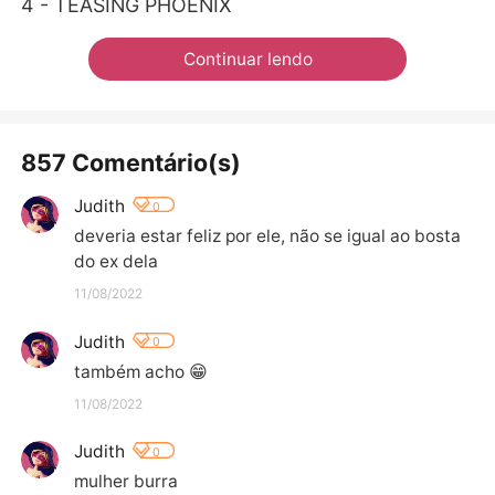
4 - TEASING PHOENIX
Continuar lendo
857 Comentário(s)
Judith
0
deveria estar feliz por ele, não se igual ao bosta 
do ex dela
11/08/2022
Judith
0
também acho 😁
11/08/2022
Judith
0
mulher burra