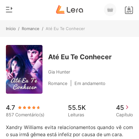
Início
/
Romance
/
Até Eu Te Conhecer
0
Início
Loja
Gênero
Até Eu Te Conhecer
Moderno
Histórico
Gia Hunter
Lobisomem
|
Romance
Em andamento
Sair
Contos
Romance
Baixar App
4.7
55.5K
45
Bilionários
857 Comentário(s)
Leituras
Capítulo
Ranking
Xandry Williams evita relacionamentos quando vê com
o sua irmã gêmea está infeliz por causa de um cara.
