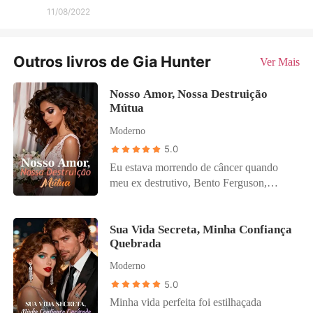
11/08/2022
Outros livros de Gia Hunter
Ver Mais
Nosso Amor, Nossa Destruição
Mútua
Moderno
5.0
Eu estava morrendo de câncer quando
meu ex destrutivo, Bento Ferguson,
voltou para Curitiba. A primeira coisa que
ele fez foi demolir a loja de discos do meu
falecido pai. Mas sua nova noiva,
Sua Vida Secreta, Minha Confiança
Quebrada
Graziela, deu o golpe final. Com um
sorriso perverso, ela me encurralou e
Moderno
derramou as cinzas da minha mãe na rua
5.0
imunda. Eu explodi. Bati meu Mustang
Minha vida perfeita foi estilhaçada
antigo no conversível dela. Duas vezes.