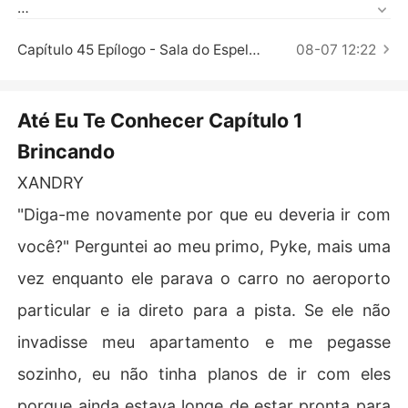
Contos Curtos
Tudo muda quando ele conhece uma mulher devastado
ramente bonita que jura não se apaixonar novamente p
Capítulo 45 Epílogo - Sala do Espelho Íntimo
08-07 12:22
or alguém como seu ex.

Blaine Harris aprende uma lição com um erro que comet
Até Eu Te Conhecer Capítulo 1
eu anos atrás, fazendo com que sua vida mude.

Brincando
Ela está sozinha há anos, mas nunca admite isso até qu
XANDRY
e conhece Xandry, que quebra seu encanto tão seco qu
"Diga-me novamente por que eu deveria ir com
anto o deserto.

você?" Perguntei ao meu primo, Pyke, mais uma
Mas alguém tão lindo, arrogante e brutalmente honesto 
vez enquanto ele parava o carro no aeroporto
como Xandry é o mesmo homem que ela tem evitado há 
anos.

particular e ia direto para a pista. Se ele não
invadisse meu apartamento e me pegasse
Xandry dará mais um passo e aceitará ela? Ou ele vai v
oltar para sua aventura e nunca mais olhar para ela nov
sozinho, eu não tinha planos de ir com eles
amente?
porque ainda estava longe de estar pronta para