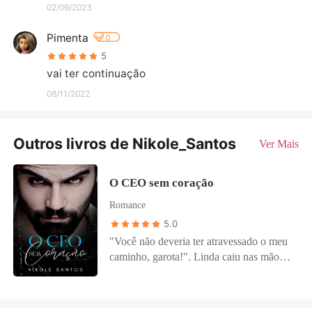
02/09/2023
Pimenta
0
5
vai ter continuação
08/11/2022
Outros livros de Nikole_Santos
Ver Mais
O CEO sem coração
Romance
5.0
"Você não deveria ter atravessado o meu
caminho, garota!". Linda caiu nas mãos
do homem mais duro de todos. Rômulo
Guimarães. Este homem conhecido por
não ter piedade fará dos dias de Linda um