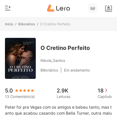
Início
/
Bilionários
/
O Cretino Perfeito
0
Início
Loja
Gênero
O Cretino Perfeito
Moderno
Histórico
Nikole_Santos
Lobisomem
|
Bilionários
Em andamento
Sair
Contos
Romance
Baixar App
5.0
2.9K
18
Bilionários
13 Comentário(s)
Leituras
Capítulo
Ranking
Peter foi pra Vegas com os amigos e bebeu tanto, mas t
anto que acabou casando com Bella Turner, outra malu