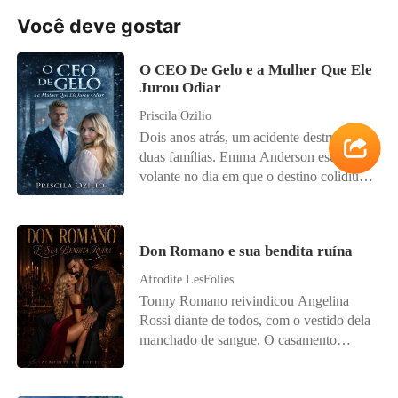
inferno.
Você deve gostar
O CEO De Gelo e a Mulher Que Ele
Jurou Odiar
Priscila Ozilio
Dois anos atrás, um acidente destruiu
duas famílias. Emma Anderson estava ao
volante no dia em que o destino colidiu
com a vida de Damien Knight. Ela
perdeu os pais; ele perdeu a esposa. E o
pequeno Luca, filho de Damien, perdeu
Don Romano e sua bendita ruína
algo precioso: sua voz. Desde a tragédia,
Damien construiu um império de gelo e
Afrodite LesFolies
jurou jamais perdoar os responsáveis. Ele
Tonny Romano reivindicou Angelina
só não imaginava que o destino colocaria
Rossi diante de todos, com o vestido dela
uma dessas pessoas exatamente sob o seu
manchado de sangue. O casamento
teto. Desesperada para salvar a vida da
deveria encerrar uma antiga guerra entre
irmã e sem alternativas para custear seu
suas famílias. O que Tonny não sabia era
tratamento médico, Emma é forçada a