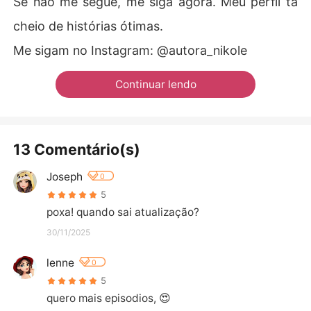
Se não me segue, me siga agora. Meu perfil tá
cheio de histórias ótimas.
Me sigam no Instagram: @autora_nikole
Continuar lendo
13 Comentário(s)
Joseph
0
5
poxa! quando sai atualização?
30/11/2025
lenne
0
5
quero mais episodios, 😍