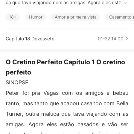
Contos Curtos
ca que tava viajando com as amigas. Agora eles estão c
asados e vão ser obrigados a ficar assim até o divórcio
 sair e ainda vão ter que conviver com suas famílias acr
18+
Humor
Amor a primeira vista
Casamento a
editando na história de amor que eles inventaram pra n
ão passarem por loucos que casaram com estranhos.

Capítulo 18 Dezessete
01-22 14:00
"O amor pode vir das formas mais improváveis".

Uma comédia romântica pra vocês se apaixonarem.

O Cretino Perfeito Capítulo 1 O cretino
perfeito
Me sigam no Instagram: @autora_nikole

SINOPSE
Peter foi pra Vegas com os amigos e bebeu
tanto, mas tanto que acabou casando com Bella
Turner, outra maluca que tava viajando com as
amigas. Agora eles estão casados e vão ser