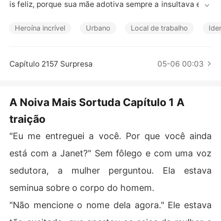
Contos Curtos
is feliz, porque sua mãe adotiva sempre a insultava e a i
ntimidava. Havia uma criada velha que sempre cuidava
 da Janet e a amava, infelizmente, ela adoeceu e Janet
Heroína incrível
Urbano
Local de trabalho
Ide
 não tinha outra escolha a não ser se casar com um estr
anho como substituta da filha biológica de seus pais ad
otivos para cobrir as despesas médicas da criada.

Capítulo 2157 Surpresa
05-06 00:03
Isso poderia ser uma história de Cinderela? Mas o home
m estava longe de ser um príncipe, exceto por sua bela
A Noiva Mais Sortuda Capítulo 1 A
 aparência.

traição
Ethan era o filho ilegítimo de uma família rica e vivia um
"Eu me entreguei a você. Por que você ainda
a vida imprudente. Ele se casou apenas para cumprir o
 último desejo de sua mãe. No entanto, na noite de núp
está com a Janet?" Sem fôlego e com uma voz
cias, ele teve uma sensação de que sua esposa era dife
sedutora, a mulher perguntou. Ela estava
rente do que os outros diziam.

seminua sobre o corpo do homem.
O destino uniu os dois com segredos profundos.

"Não mencione o nome dela agora." Ele estava
Ethan era realmente quem pensávamos que ele era? Po