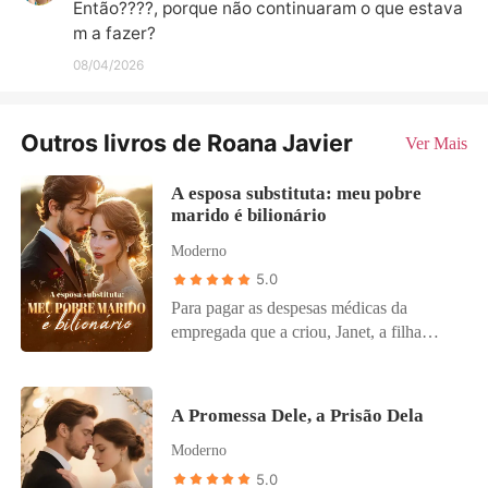
Então????, porque não continuaram o que estava
m a fazer?
08/04/2026
Outros livros de Roana Javier
Ver Mais
A esposa substituta: meu pobre
marido é bilionário
Moderno
5.0
Para pagar as despesas médicas da
empregada que a criou, Janet, a filha
adotiva da família Lind, substituiu a irmã
em um casamento arranjado com um filho
ilegítimo notório. Para sua surpresa, o
A Promessa Dele, a Prisão Dela
pobre homem apareceu na televisão como
Moderno
um magnata poderoso no dia seguinte.
Desconfiada, Janet decidiu confrontá-lo,
5.0