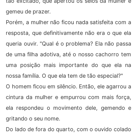
tão excitado, que apertou os seios da mulher e
r que ele tinha uma estranha semelhança com o homem
gemeu de prazer.
 mais rico e impenetrável da cidade?

Porém, a mulher não ficou nada satisfeita com a
Ele descobriria que Janet se casou com ele como substi
resposta, que definitivamente não era o que ela
tuta de sua irmã? O casamento deles seria um conto ro
mântico ou um desastre total? Vamos ler e conhecer ma
queria ouvir. "Qual é o problema? Ela não passa
is sobre a jornada de Janet e Ethan.
de uma filha adotiva, até o nosso cachorro tem
uma posição mais importante do que ela na
nossa família. O que ela tem de tão especial?"
O homem ficou em silêncio. Então, ele agarrou a
cintura da mulher e empurrou com mais força,
ela respondeu o movimento dele, gemendo e
gritando o seu nome.
Do lado de fora do quarto, com o ouvido colado