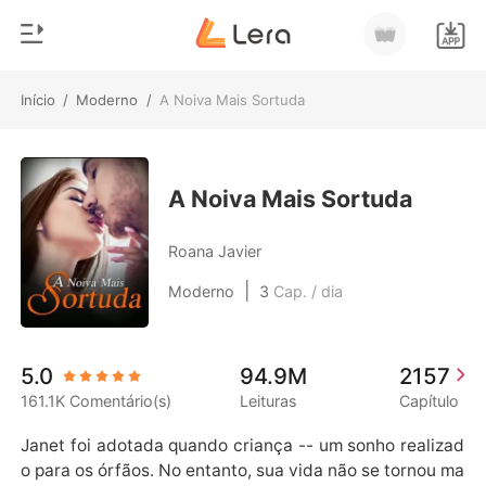
Início
/
Moderno
/
A Noiva Mais Sortuda
0
Início
Loja
Gênero
A Noiva Mais Sortuda
Moderno
Histórico
Roana Javier
Lobisomem
|
Moderno
3
Cap. / dia
Sair
Contos
Romance
Baixar App
5.0
94.9M
2157
Bilionários
161.1K Comentário(s)
Leituras
Capítulo
Ranking
Janet foi adotada quando criança -- um sonho realizad
o para os órfãos. No entanto, sua vida não se tornou ma