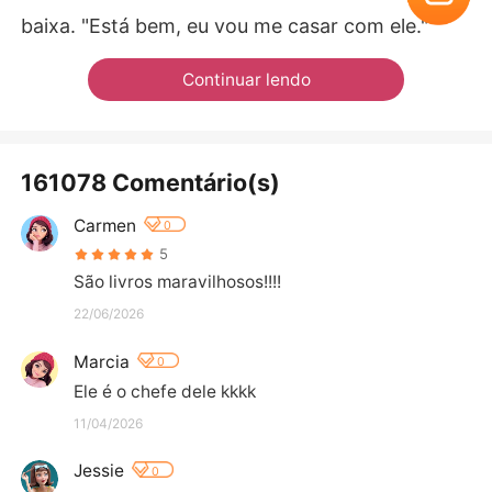
baixa. "Está bem, eu vou me casar com ele."
Continuar lendo
161078 Comentário(s)
Carmen
0
5
São livros maravilhosos!!!!
22/06/2026
Marcia
0
Ele é o chefe dele kkkk
11/04/2026
Jessie
0