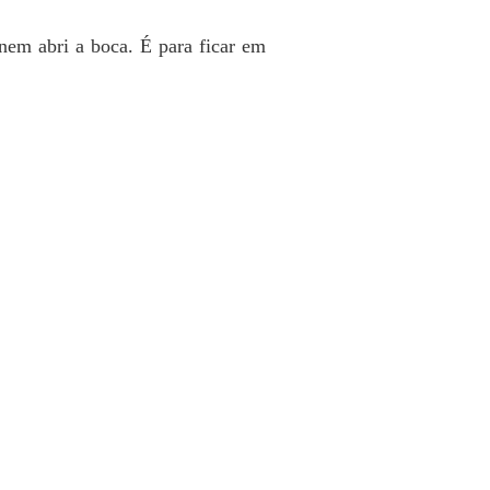
filho do meu noivo
 40 15° - Livro dois - O filho agora é meu
21/04/2022
nem abri a boca. É para ficar em