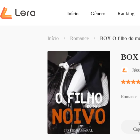
Início
Gênero
Ranking
Início
/
Romance
/
BOX O filho do me
BOX 
Jés
Romance
Cap