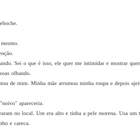
Capítulo
BOX O 
deboche.
Capítulo
BOX O 
m mesmo.
Capítulo
enção.
BOX O 
ndo. Sei o que é isso, ele quer me intimidar e mostrar qu
Capítulo
soas olhando.
BOX O 
fastou de mim. Minha mãe arrumou minha roupa e depois ajei
Capítulo
BOX O 
"noivo" apareceria.
Capítulo
ram no local. Um era alto e tinha a pele morena. Usa um te
BOX O 
nho e careca.
Capítulo