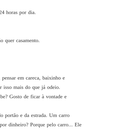
o 19 19°
25/03/2022
4 horas por dia.
filho do meu noivo
o 20 20°
28/03/2022
filho do meu noivo
o 21 21°
ão quer casamento.
01/04/2022
filho do meu noivo
o 22 22°
04/04/2022
filho do meu noivo
 pensar em careca, baixinho e
o 23 23°
06/04/2022
r isso mais do que já odeio.
filho do meu noivo
be? Gosto de ficar à vontade e
o 24 Epílogo
06/04/2022
filho do meu noivo
do portão e da estrada. Um carro
 25 Extra - Daniel
06/04/2022
or dinheiro? Porque pelo carro... Ele
filho do meu noivo