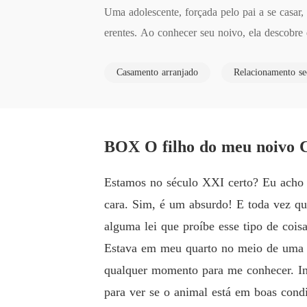
Uma adolescente, forçada pelo pai a se casar,
erentes. Ao conhecer seu noivo, ela descobre
te por esse rapaz. Agora, ela enfrenta um dil
Casamento arranjado
Relacionamento se
 dever e desejo, e como o amor verdadeiro po
BOX O filho do meu noivo C
Estamos no século XXI certo? Eu acho 
cara. Sim, é um absurdo! E toda vez qu
alguma lei que proíbe esse tipo de coisa
Estava em meu quarto no meio de uma c
qualquer momento para me conhecer. I
para ver se o animal está em boas condi