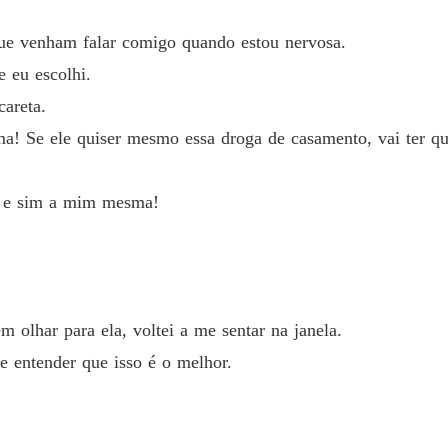
BOX O 
que venham falar comigo quando estou nervosa.
Capítulo
 eu escolhi.
careta.
BOX O 
Capítul
! Se ele quiser mesmo essa droga de casamento, vai ter que
BOX O 
Capítul
m e sim a mim mesma!
BOX O 
Capítul
BOX O 
Capítul
m olhar para ela, voltei a me sentar na janela.
ue entender que isso é o melhor.
BOX O 
Capítul
BOX O 