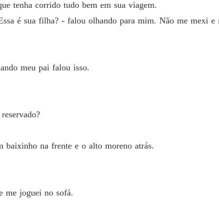
BOX O 
 que tenha corrido tudo bem em sua viagem.
Capítulo
Essa é sua filha? - falou olhando para mim. Não me mexi e 
uando meu pai falou isso.
 reservado?
 baixinho na frente e o alto moreno atrás.
e me joguei no sofá.