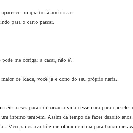
Capítulo
 apareceu no quarto falando isso.
BOX O 
rindo para o carro passar.
Capítulo
BOX O 
Capítulo
BOX O 
o pode me obrigar a casar, não é?
Capítulo
BOX O 
 maior de idade, você já é dono do seu próprio nariz.
Capítulo
BOX O 
Capítulo
 seis meses para infernizar a vida desse cara para que ele n
BOX O 
er um inferno também. Assim dá tempo de fazer dezoito anos 
Capítulo
ar. Meu pai estava lá e me olhou de cima para baixo me ava
BOX O 