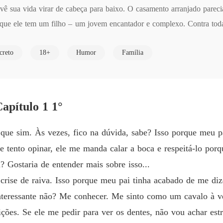
 vê sua vida virar de cabeça para baixo. O casamento arranjado pareci
BOX O 
 que ele tem um filho – um jovem encantador e complexo. Contra toda
Capítulo
ema inesperado: seu coração pertence ao filho do homem a quem foi pro
BOX O 
creto
18+
Humor
Família
de surgir nos lugares mais improváveis.
Capítulo
BOX O 
Capítulo
apítulo 1 1°
BOX O 
Capítulo
que sim. Às vezes, fico na dúvida, sabe? Isso porque meu 
BOX O 
e tento opinar, ele me manda calar a boca e respeitá-lo por
Capítul
? Gostaria de entender mais sobre isso...
BOX O 
rise de raiva. Isso porque meu pai tinha acabado de me diz
Capítul
nteressante não? Me conhecer. Me sinto como um cavalo à 
BOX O 
ções. Se ele me pedir para ver os dentes, não vou achar est
Capítul