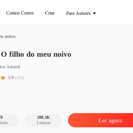
Contos Curtos
Criar
Para Autores
u noivo
BOX O 
O filho do meu noivo
Capítulo
BOX O 
sica Amaral
Capítulo
5.0
(151)
BOX O 
Capítulo
BOX O 
Capítulo
78
280.3K
Ler agora
ítulo
Leituras
BOX O 
Capítulo