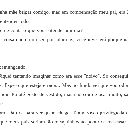
Capítul
minha mãe brigar comigo, mas em compensação meu pai, era 2
BOX O 
Capítul
entender tudo.
ão me conta o que vou entender um dia?
BOX O 
Capítul
r coisa que eu ou seu pai falarmos, você inverterá porque n
BOX O 
Capítul
 resmungando.
BOX O 
iquei tentando imaginar como era esse "noivo". Só consegui
Capítul
. Espero que esteja errada... Mas no fundo sei que vou odia
BOX O 
ou. Eu até gosto de vestido, mas não sou de usar muito, sa
Capítul
e.
BOX O 
ora. Dali dá para ver quem chega. Tenho visão privilegiada 
Capítulo
 que meus pais seriam tão mesquinhos ao ponto de me casar p
BOX O 