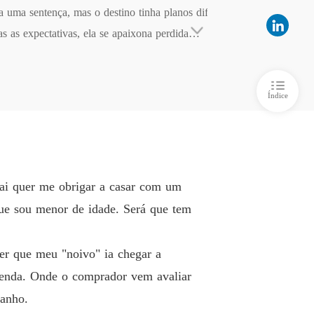
a uma sentença, mas o destino tinha planos dif
filho do meu noivo
s as expectativas, ela se apaixona perdidamen
 6 6°
16/02/2022
metida. Esta é uma história sobre a luta entre
filho do meu noivo
 7 7°
16/02/2022
Índice
filho do meu noivo
 8 8°
18/02/2022
filho do meu noivo
 9 9°
18/02/2022
pai quer me obrigar a casar com um
filho do meu noivo
que sou menor de idade. Será que tem
o 10 10°
18/02/2022
filho do meu noivo
er que meu "noivo" ia chegar a
o 11 11⁰
26/02/2022
venda. Onde o comprador vem avaliar
filho do meu noivo
ranho.
o 12 12°
03/03/2022