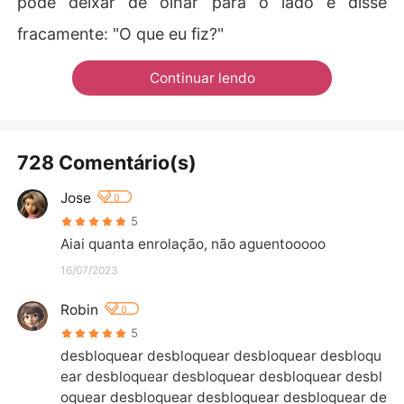
pôde deixar de olhar para o lado e disse
fracamente: "O que eu fiz?"
Continuar lendo
728 Comentário(s)
Jose
0
5
Aiai quanta enrolação, não aguentooooo
16/07/2023
Robin
0
5
desbloquear desbloquear desbloquear desbloqu
ear desbloquear desbloquear desbloquear desbl
oquear desbloquear desbloquear desbloquear de