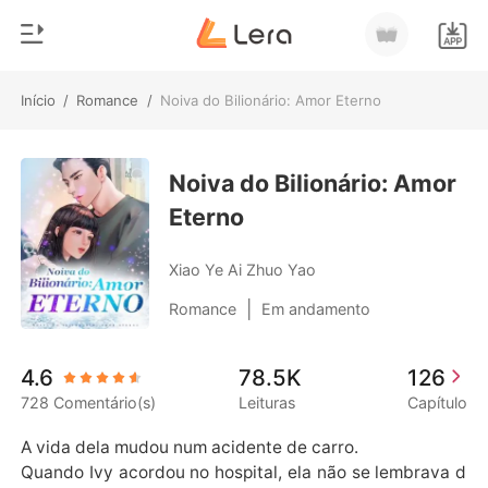
Início
/
Romance
/
Noiva do Bilionário: Amor Eterno
0
Início
Loja
Noiva do Bilionário: Amor
Gênero
Eterno
Moderno
Histórico
Lobisomem
Xiao Ye Ai Zhuo Yao
Sair
Contos
|
Romance
Em andamento
Romance
Baixar App
4.6
78.5K
126
Bilionários
728 Comentário(s)
Leituras
Capítulo
Ranking
A vida dela mudou num acidente de carro.

Quando Ivy acordou no hospital, ela não se lembrava d