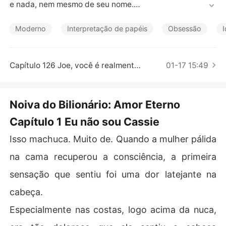
Contos Curtos
e nada, nem mesmo de seu nome.

Um homem estranho contou a ela que ela era Cassie e e
les estavam noivos.

Moderno
Interpretação de papéis
Obsessão
Ela se casou com esse bilionário charmoso e se apaixon
ou por ele.

O que ela não sabia era que havia roubado a felicidade
Capítulo 126 Joe, você é realmente um charlatão
01-17 15:49
 de sua irmã gêmea.

Quando a verdade foi revelada, ele ainda queria que el
a estivesse com ele, mas ela o recusou e foi embora.

Noiva do Bilionário: Amor Eterno
Cinco anos depois, ele finalmente a encontrou novamen
Capítulo 1 Eu não sou Cassie
te. Olhando carinhosamente nos olhos dela, ele não que
ria nada além de mais uma chance de reconquistar o co
Isso machuca. Muito de. Quando a mulher pálida
ração dela.
na cama recuperou a consciência, a primeira
sensação que sentiu foi uma dor latejante na
cabeça.
Especialmente nas costas, logo acima da nuca,