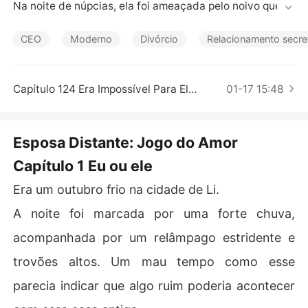
Contos Curtos
Na noite de núpcias, ela foi ameaçada pelo noivo que er
am casais em casa, mas estranhos em público. Assim, el
a se tornou sua esposa secreta.

CEO
Moderno
Divórcio
Relacionamento secre
Quando ela estava desesperada, ele a ajudou, o que a a
queceu completamente. Ela pensou que ele a amava, m
as ele destruiu sua fantasia friamente.

Capítulo 124 Era Impossível Para Ela Casar-se Com A Família Duan
01-17 15:48
Quando o casamento foi revelado ao público acidental
mente, ele entregou a ela o contrato de divórcio ...

Naquele momento, ela sabia que seu propósito de se ca
Esposa Distante: Jogo do Amor
sar com ela era apenas um legado de cem bilhões!
Capítulo 1 Eu ou ele
Era um outubro frio na cidade de Li.
A noite foi marcada por uma forte chuva,
acompanhada por um relâmpago estridente e
trovões altos. Um mau tempo como esse
parecia indicar que algo ruim poderia acontecer