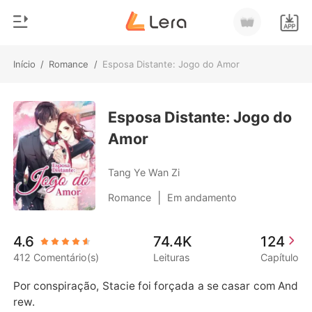
Início
/
Romance
/
Esposa Distante: Jogo do Amor
0
Início
Loja
Esposa Distante: Jogo do
Gênero
Amor
Moderno
Histórico
Lobisomem
Tang Ye Wan Zi
Sair
Contos
|
Romance
Em andamento
Romance
Baixar App
4.6
74.4K
124
Bilionários
412 Comentário(s)
Leituras
Capítulo
Ranking
Por conspiração, Stacie foi forçada a se casar com And
rew.
