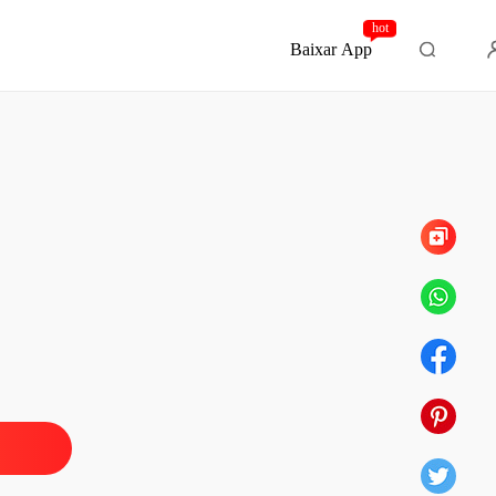
hot
Baixar App
Capítulo 45 Fim.
omigo
o 1 Conhecendo Rana.
15/12/2021
omigo
 2 Reencontro.
15/12/2021
omigo
 3 Jasmim por que está falando isso
15/12/2021
omigo
 4 Quer jantar
15/12/2021
omigo
 5 Preciso sair daqui.
15/12/2021