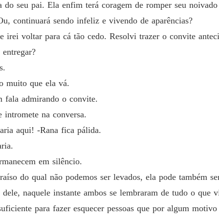
esa do seu pai. Ela enfim terá coragem de romper seu noivad
Foge c
u, continuará sendo infeliz e vivendo de aparências?
Capítulo
 irei voltar para cá tão cedo. Resolvi trazer o convite antec
 entregar?
Foge c
Capítulo
s.
o muito que ela vá.
Foge c
Capítulo
 fala admirando o convite.
e intromete na conversa.
Foge c
Capítulo
ria aqui! -Rana fica pálida.
ria.
Foge c
Capítulo
ermanecem em silêncio.
aíso do qual não podemos ser levados, ela pode também se
Foge c
Capítul
 dele, naquele instante ambos se lembraram de tudo o que v
uficiente para fazer esquecer pessoas que por algum motivo 
Foge c