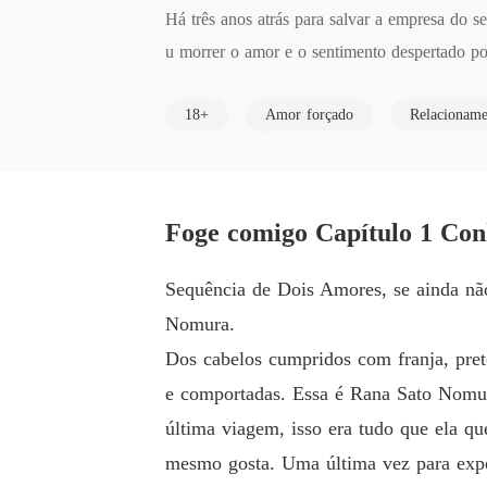
Há três anos atrás para salvar a empresa do
u morrer o amor e o sentimento despertado por
Uma última viagem, era tudo que ela queria,
18+
Amor forçado
Relacioname
    Mas o que ela não sabia era que essa sua 
    O lindo confeiteiro irá balançar todas sua
coragem de romper seu noivado de três anos e 
Foge comigo Capítulo 1 Co
Sequência de Dois Amores, se ainda não 
Nomura.
Dos cabelos cumpridos com franja, preto
e comportadas. Essa é Rana Sato Nomur
última viagem, isso era tudo que ela 
mesmo gosta. Uma última vez para expe