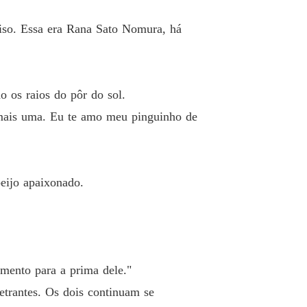
o 19 Coração novamente partido.
19/12/2021
riso. Essa era Rana Sato Nomura, há
omigo
 20 Voltando para Tóquio.
19/12/2021
omigo
 21 Rana: Jimi eu preciso de você.
o os raios do pôr do sol.
19/12/2021
i mais uma. Eu te amo meu pinguinho de
omigo
 22 Visitando sua avó.
19/12/2021
omigo
beijo apaixonado.
o 23 Desmascarando a amante do Noah.
19/12/2021
omigo
o 24 Me desculpe.
19/12/2021
omigo
mento para a prima dele."
 25 Você está aqui
19/12/2021
netrantes. Os dois continuam se
omigo