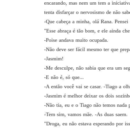
encarando, mas nem um tem a iniciativa
tenta disfarçar o nervosismo de não sab
-Que cabeça a minha, olá Rana. Pensei 
"Esse abraça é tão bom, e ele ainda che
-Poise andava muito ocupada.
-Não deve ser fácil mesmo ter que prep
-Jasmim!
-Me desculpe, não sabia que era um se
-E não é, só que...
-A então você vai se casar. -Tiago a ol
-Jasmim é melhor deixar os dois sozinho
-Não tia, eu e o Tiago não temos nada p
-Tem sim, vamos mãe. -As duas saem.
"Droga, eu não estava esperando por is