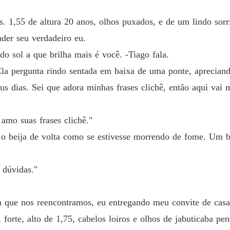
Capítul
s. 1,55 de altura 20 anos, olhos puxados, e de um lindo sor
Foge c
Capítulo
der seu verdadeiro eu.
o sol a que brilha mais é você. -Tiago fala.
Foge c
Capítulo
 Ela pergunta rindo sentada em baixa de uma ponte, apreciand
eus dias. Sei que adora minhas frases clichê, então aqui va
Foge c
Capítulo
amo suas frases clichê."
Foge c
na o beija de volta como se estivesse morrendo de fome. Um 
Capítul
Foge c
 dúvidas."
Capítul
Foge c
m que nos reencontramos, eu entregando meu convite de casa
Capítulo
forte, alto de 1,75, cabelos loiros e olhos de jabuticaba pe
Foge c