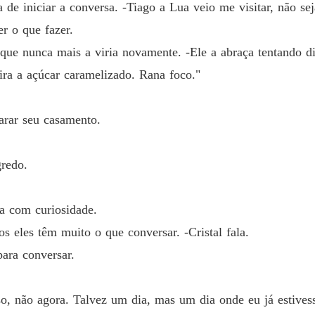
 de iniciar a conversa. -Tiago a Lua veio me visitar, não 
Capítulo
er o que fazer.
Foge c
que nunca mais a viria novamente. -Ele a abraça tentando di
Capítulo
ira a açúcar caramelizado. Rana foco."
Foge c
Capítulo
arar seu casamento.
Foge c
Capítulo
gredo.
Foge c
Capítul
ha com curiosidade.
Foge c
s eles têm muito o que conversar. -Cristal fala.
Capítulo
ara conversar.
Foge c
Capítul
so, não agora. Talvez um dia, mas um dia onde eu já estives
Foge c