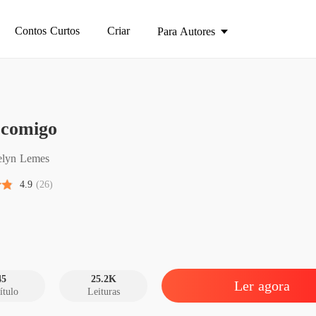
Contos Curtos
Criar
Para Autores
Foge c
 comigo
Capítul
Foge c
lyn Lemes
Capítulo
4.9
(26)
Foge c
Capítulo
Foge c
Capítulo
45
25.2K
Ler agora
ítulo
Leituras
Foge c
Capítulo