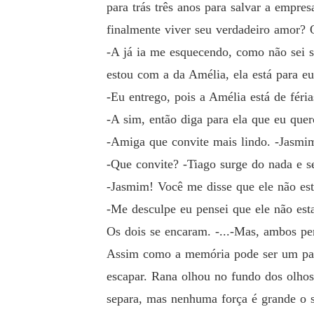
para trás três anos para salvar a empr
finalmente viver seu verdadeiro amor? O
-A já ia me esquecendo, como não sei se
estou com a da Amélia, ela está para eu
-Eu entrego, pois a Amélia está de féria
-A sim, então diga para ela que eu quer
-Amiga que convite mais lindo. -Jasmim
-Que convite? -Tiago surge do nada e s
-Jasmim! Você me disse que ele não esta
-Me desculpe eu pensei que ele não esta
Os dois se encaram. -...-Mas, ambos p
Assim como a memória pode ser um par
escapar. Rana olhou no fundo dos olhos
separa, mas nenhuma força é grande o s