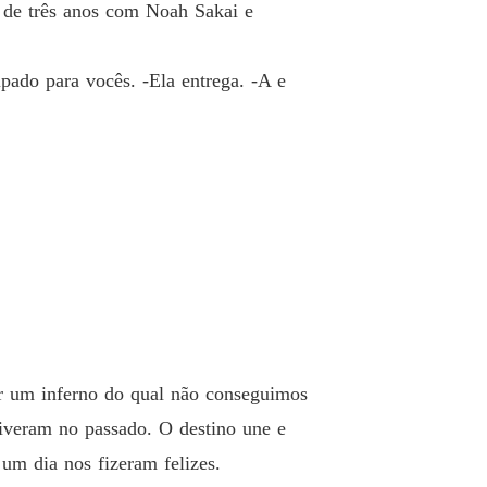
o de três anos com Noah Sakai e
omigo
 13 Vou esquecer o que aconteceu.
19/12/2021
ipado para vocês. -Ela entrega. -A e
omigo
 14 Vou jogar o seu jogo.
19/12/2021
omigo
 15 Vamos sair daqui.
19/12/2021
omigo
 16 Hot.
19/12/2021
omigo
 17 Preciso sair daqui.
19/12/2021
r um inferno do qual não conseguimos
omigo
o 18 Despedida.
19/12/2021
iveram no passado. O destino une e
um dia nos fizeram felizes.
omigo