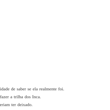
 33 Tiago: -o que aconteceu
19/12/2021
omigo
 34 Podemos ficarmos juntos.
19/12/2021
omigo
 35 Hot.
19/12/2021
omigo
 36 Eles estão vindo atrás de mim!
19/12/2021
omigo
o 37 Fugindo.
19/12/2021
omigo
 38 Jasmim: -ops.
19/12/2021
idade de saber se ela realmente foi.
omigo
zer a trilha dos Inca.
 39 Escolhendo o vestido.
19/12/2021
eriam ter deixado.