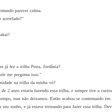
Capítulo
tentando parecer calma.
Foge c
 acerelado?"
Capítulo
Foge c
Sakai?
Capítulo
Foge c
Capítulo
Foge c
 já fez a trilha Petra, Jordânia?
Capítul
ele me pergunta isso."
Foge c
osidade na trilha da minha vó?
Capítulo
e 2 anos estaria fazendo essa trilha, e sempre tive a curios
Foge c
z tempo, mas não deixamos. Então acabou se contentando em fa
Capítulo
 seu sonho, e já estava treinando para fazer essa trilha. Dev