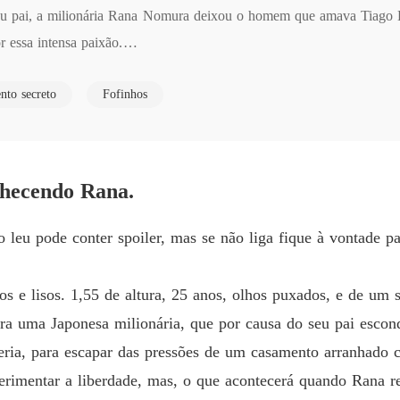
 seu pai, a milionária Rana Nomura deixou o homem que amava Tiago E
Foge c
 essa intensa paixão.

Capítul
 para escapar das pressões de um casamento arranjado com um homem 
Foge c
nto secreto
Fofinhos
viagem a levaria ao encontro com seu passado, e com seu inesquecível
Capítulo
s estruturas, a deixando em um intenso dilema agradar a família? E se 
Foge c
finalmente viver seu verdadeiro amor, deixando de ser infeliz e vive
Capítul
nhecendo Rana.
Foge c
Capítulo
leu pode conter spoiler, mas se não liga fique à vontade pa
Foge c
Capítulo
s e lisos. 1,55 de altura, 25 anos, olhos puxados, e de um 
Foge c
a uma Japonesa milionária, que por causa do seu pai escon
Capítul
queria, para escapar das pressões de um casamento arranh
Foge c
rimentar a liberdade, mas, o que acontecerá quando Rana r
Capítulo