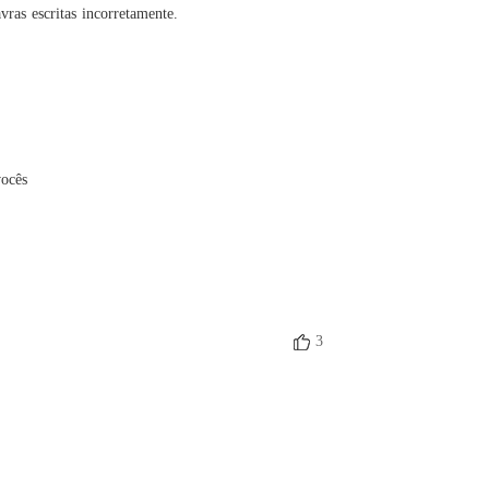
ras escritas incorretamente.
vocês
3