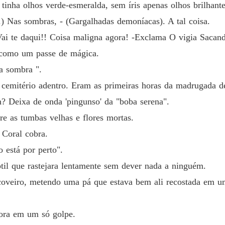
tinha olhos verde-esmeralda, sem íris apenas olhos brilhant
) Nas sombras, - (Gargalhadas demoníacas). A tal coisa.
. Vai te daqui!! Coisa maligna agora! -Exclama O vigia Saca
e como um passe de mágica.
a sombra ".
cemitério adentro. Eram as primeiras horas da madrugada de
? Deixa de onda 'pingunso' da "boba serena".
re as tumbas velhas e flores mortas.
 Coral cobra.
 está por perto".
til que rastejara lentamente sem dever nada a ninguém.
coveiro, metendo uma pá que estava bem ali recostada em 
fora em um só golpe.