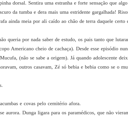
pinha dorsal. Sentira uma estranha e forte sensação que algo
scuro da tumba e dera mais uma estridente gargalhada! Risos
fa ainda meia por ali caído ao chão de terra daquele certo c
o queria por nada saber de estudo, os pais tanto que lutara
, (copo Americano cheio de cachaça). Desde esse episódio nu
ucufa, (não se sabe a origem). Já quando adolescente deixa
oravam, outros casavam, Zé só bebia e bebia como se o mu
s.
acumbas e covas pelo cemitério afora.
e aurora. Dunga ligara para os paramédicos, que não vieram.