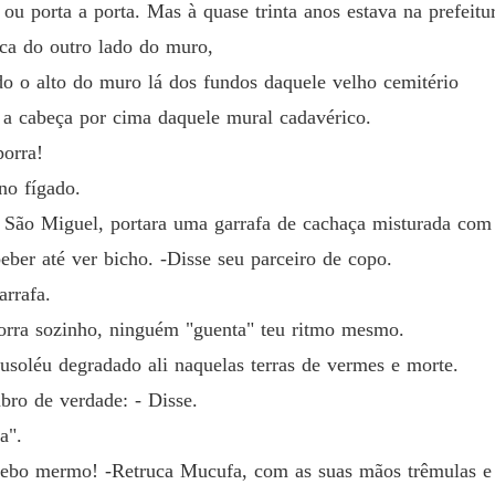
u porta a porta. Mas à quase trinta anos estava na prefeitur
ROMANC
uca do outro lado do muro,
o o alto do muro lá dos fundos daquele velho cemitério
 a cabeça por cima daquele mural cadavérico.
ROMANC
porra!
no fígado.
ROMANC
São Miguel, portara uma garrafa de cachaça misturada com r
eber até ver bicho. -Disse seu parceiro de copo.
ROMANC
arrafa.
porra sozinho, ninguém "guenta" teu ritmo mesmo.
ROMANC
Capítulo
usoléu degradado ali naquelas terras de vermes e morte.
bro de verdade: - Disse.
ROMANC
Capítulo
a".
u bebo mermo! -Retruca Mucufa, com as suas mãos trêmulas e
ROMANC