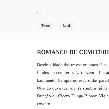
Sinopse de Cemitério: 

Terror
Lenda
Será que se pode conhecer um novo amor por 
mesmo nas terras da Cidade dos pés Juntos...
Desde a idade das trevas ou antes já se 
fundos do cemitério, (...) dizem a liter
banimento. Sempre no escuro das paredes,
Quando ouve luz, ela, (a sombra) já há 
Dungão ou Cicero Dunga Bionor, Vigia 
coveiro.