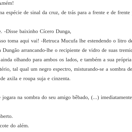
 Amém!
spécie de sinal da cruz, de trás para a frente e de frente
. -Disse baixinho Cícero Dunga,
disso toma aqui vai! -Retruca Mucufa lhe estendendo o litro d
 Dungão arrancando-lhe o recipiente de vidro de suas tremi
é ainda olhando para ambos os lados, e também a sua própri
mitério, tal qual um negro espectro, misturando-se a sombra
e axila e roupa suja e cinzenta.
e jogara na sombra do seu amigo bêbado, (...) imediatamente
berto.
cote do além.