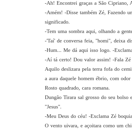
-Ah! Encontrei graças a São Cipriano,
-Amém! -Disse também Zé, Fazendo uma e
significado.
-Tem uma sombra aqui, olhando a gente
-'Taí' de conversa feia, "homi", deixa 
-Hum... Me dá aqui isso logo. -Exclama
-Aí tá certo! Dou valor assim! -Fala Z
Aquilo deslizara pela terra fofa do ce
a aura daquele homem ébrio, com odor d
Rosto quadrado, cara romana.
Dungão Tirara sal grosso do seu bolso 
"Jesus".
-Meu Deus do céu! -Exclama Zé boquia
O vento uivara, e açoitara como um chi