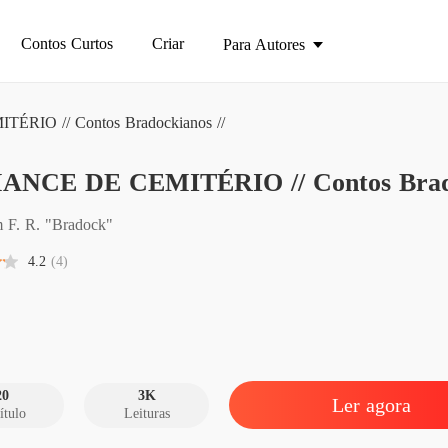
Contos Curtos
Criar
Para Autores
IO // Contos Bradockianos //
ROMANC
NCE DE CEMITÉRIO // Contos Brado
ROMANC
m F. R. "Bradock"
4.2
(4)
ROMANC
Capítulo 
ROMANC
Capítulo
20
3K
Ler agora
ítulo
Leituras
ROMANC
Capítulo