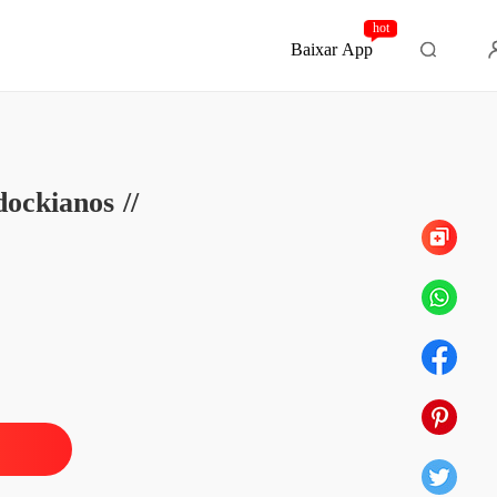
hot
Baixar App
Capítulo 20 Parte: XX 20
E DE CEMITÉRIO // Contos Bradockianos //
ckianos //
Capítulo 1 A SOMBRA LADRONA DE ALMAS ou ODOR DO CEMITÉRIO
05/12/2021
E DE CEMITÉRIO // Contos Bradockianos //
Capítulo 2 No Cemitério A Casa dos Espíritos Fumantes
05/12/2021
E DE CEMITÉRIO // Contos Bradockianos //
3 Parte: "III"
05/12/2021
E DE CEMITÉRIO // Contos Bradockianos //
 4 O Cemitério das Crianças
06/12/2021
E DE CEMITÉRIO // Contos Bradockianos //
 5 Parte: "V"
06/12/2021