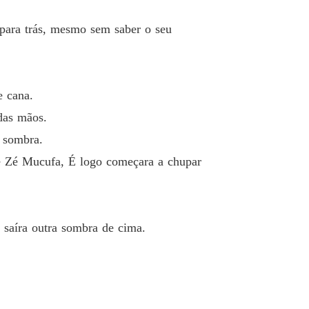
 para trás, mesmo sem saber o seu
e cana.
das mãos.
a sombra.
 de Zé Mucufa, É logo começara a chupar
 saíra outra sombra de cima.