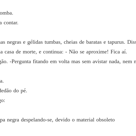
Capítulo
bomba.
ROMANC
Capítulo
 contar.
.
as negras e gélidas tumbas, cheias de baratas e tapurus. Diss
la casa de morte, e continua: - Não se aproxime! Fica aí.
o. -Pergunta fitando em volta mas sem avistar nada, nem n
a.
dedão do pé.
go:
pa negra despelando-se, devido o material obsoleto