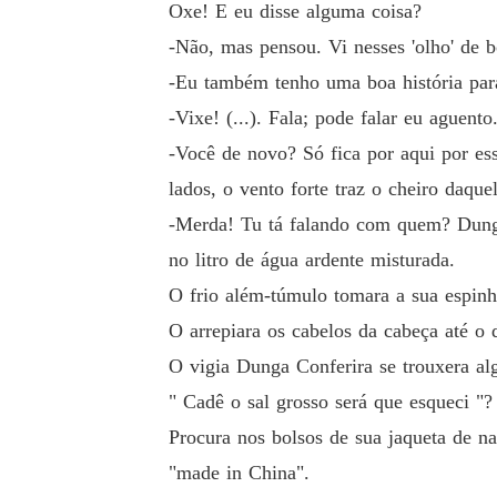
Oxe! E eu disse alguma coisa?
-Não, mas pensou. Vi nesses 'olho' de 
-Eu também tenho uma boa história para
-Vixe! (...). Fala; pode falar eu aguento
-Você de novo? Só fica por aqui por ess
lados, o vento forte traz o cheiro daque
-Merda! Tu tá falando com quem? Dungã
no litro de água ardente misturada.
O frio além-túmulo tomara a sua espinh
O arrepiara os cabelos da cabeça até o 
O vigia Dunga Conferira se trouxera al
" Cadê o sal grosso será que esqueci "?
Procura nos bolsos de sua jaqueta de na
"made in China".