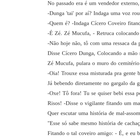
No passado era é um vendedor externo, o
-Dunga 'tai' por aí? Indaga uma voz ro
-Quem é? -Indaga Cícero Coveiro fitand
-É Zé. Zé Mucufa, - Retruca colocando
-Não hoje não, tô com uma ressaca da 
Disse Cícero Dunga, Colocando a mão 
Zé Mucufa, pulara o muro do cemitério 
-Oia! Trouxe essa misturada pra gente b
Já bebendo diretamente no gargalo da g
-Oxe! Tô fora! Tu se quiser bebi essa 
Risos! -Disse o vigilante fitando um ma
Quer escutar uma história de mal-assom
"Esse só sabe mesmo história de cachaç
Fitando o tal coveiro amigo: - É, e e