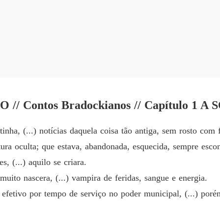
ROMANC
ROMANC
entre as tumbas de um cemitério? [...] Romance de Cemitério vem p
ROMANC
 Amor e morte andam lado lado. Seja bem vindo,(a) ao Universo Brado
Capítulo
ROMANC
tinha, (...) notícias daquela coisa tão antiga, sem rosto co
ROMANC
atura oculta; que estava, abandonada, esquecida, sempre escon
Capítulo
 (...) aquilo se criara.
ROMANC
muito nascera, (...) vampira de feridas, sangue e energia.
efetivo por tempo de serviço no poder municipal, (...) po
ROMANC
Capítulo