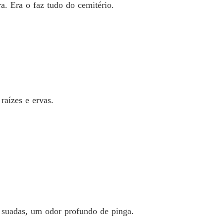
a. Era o faz tudo do cemitério.
E DE CEMITÉRIO // Contos Bradockianos //
Capítulo 13 O DEMÔNIO DA GARRAFA (A poetisa & o Incubu)
12/12/2021
E DE CEMITÉRIO // Contos Bradockianos //
Capítulo 14 O FANTASMA DO CEMITÉRIO ou O DIA DE FINADOS Série: outras histórias de cemitério
12/12/2021
E DE CEMITÉRIO // Contos Bradockianos //
Capítulo 15 CATENDE FANTASMA (A mulher da sombrinha)
12/12/2021
aízes e ervas.
E DE CEMITÉRIO // Contos Bradockianos //
Capítulo 16 Parte: XVII 17 O FANTASMA DO RECIFE ANTIGO (A Dama do Carnaval)
14/12/2021
E DE CEMITÉRIO // Contos Bradockianos //
 17 Parte: 17 2
14/12/2021
E DE CEMITÉRIO // Contos Bradockianos //
 18 Parte: XVIII 18
14/12/2021
 suadas, um odor profundo de pinga.
E DE CEMITÉRIO // Contos Bradockianos //