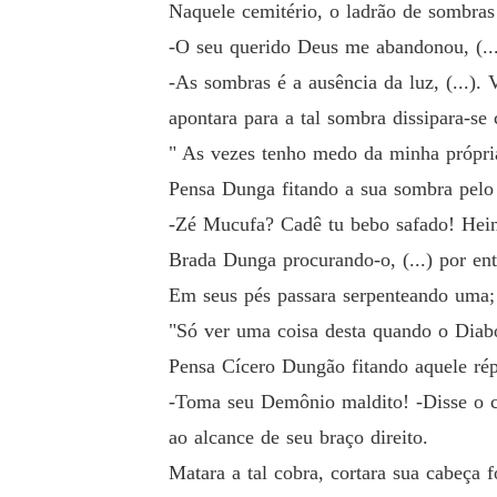
Naquele cemitério, o ladrão de sombras 
-O seu querido Deus me abandonou, (...
-As sombras é a ausência da luz, (...)
apontara para a tal sombra dissipara-s
" As vezes tenho medo da minha própri
Pensa Dunga fitando a sua sombra pelo 
-Zé Mucufa? Cadê tu bebo safado! Hein
Brada Dunga procurando-o, (...) por ent
Em seus pés passara serpenteando uma;
"Só ver uma coisa desta quando o Diabo
Pensa Cícero Dungão fitando aquele rép
-Toma seu Demônio maldito! -Disse o 
ao alcance de seu braço direito.
Matara a tal cobra, cortara sua cabeça 