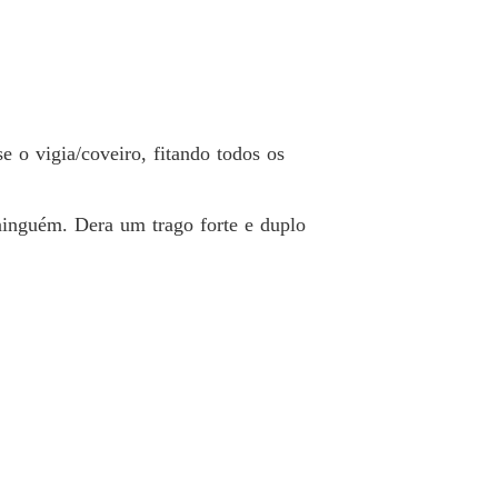
 19 Parte: 19 XIX
14/12/2021
E DE CEMITÉRIO // Contos Bradockianos //
 20 Parte: XX 20
14/12/2021
e o vigia/coveiro, fitando todos os
inguém. Dera um trago forte e duplo