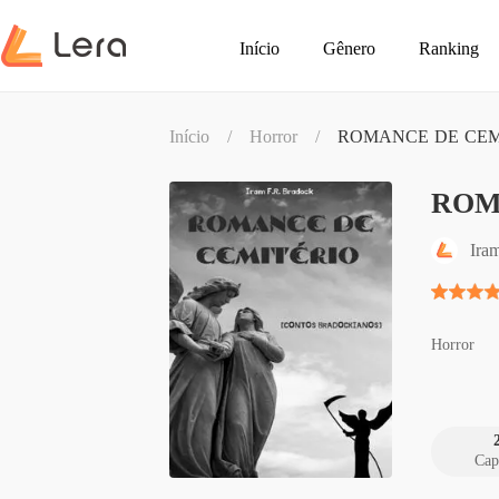
Início
Gênero
Ranking
Início
/
Horror
/
ROMANCE DE CEMITÉR
ROMA
Ira
Horror
Cap