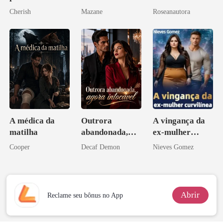
do CEO
Cherish
Mazane
Roseanautora
A médica da
Outrora
A vingança da
matilha
abandonada,
ex-mulher
agora intocável
curvilínea
Cooper
Decaf Demon
Nieves Gomez
Abrir
Reclame seu bônus no App