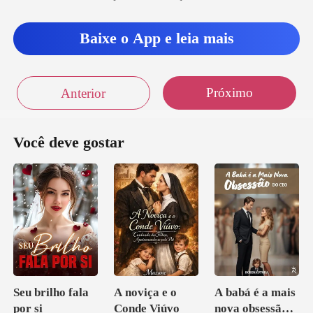
CA.DI.S.A dera mais um
passo en
Baixe o App e leia mais
ara
Próximo
Anterior
Você deve gostar
Seu brilho fala
A noviça e o
A babá é a mais
por si
Conde Viúvo
nova obsessão