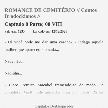
ROMANCE DE CEMITÉRIO // Contos
Bradockianos //
Capítulo 8 Parte; 08 VIII
Palavras: 1230
|
Lançado em: 12/12/2021
0
arona? - Indaga aquela
Loja
mulh
a n
Histórico
inh
Sair
.. e
Baixar App
completa: Você pode aguardar aqui por fa
Capítulos Desbloqueados