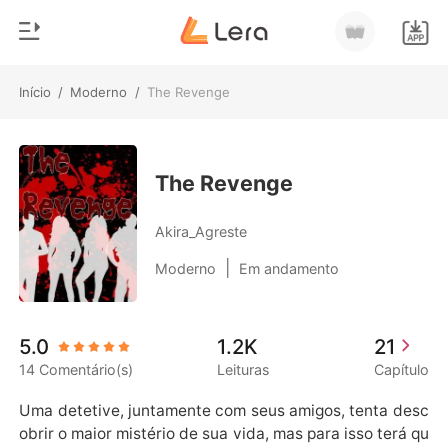
Início
/
Moderno
/
The Revenge
0
Início
Loja
Gênero
The Revenge
Moderno
Histórico
Akira_Agreste
Lobisomem
|
Moderno
Em andamento
Sair
Contos
Romance
Baixar App
5.0
1.2K
21
Bilionários
14 Comentário(s)
Leituras
Capítulo
Ranking
Uma detetive, juntamente com seus amigos, tenta desc
obrir o maior mistério de sua vida, mas para isso terá qu