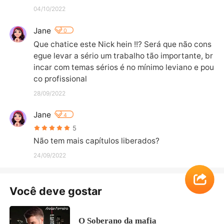
04/10/2022
Jane
0
Que chatice este Nick hein !!? Será que não cons
egue levar a sério um trabalho tão importante, br
incar com temas sérios é no mínimo leviano e pou
co profissional
28/09/2022
Jane
4
5
Não tem mais capítulos liberados?
24/09/2022
Você deve gostar
O Soberano da mafia