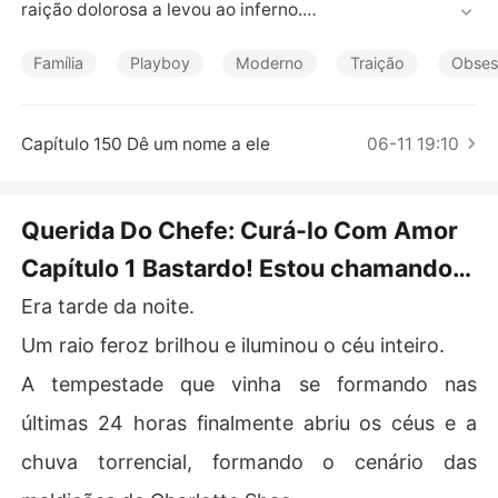
Contos Curtos
raição dolorosa a levou ao inferno.

Oliver, o homem com quem ela dormia, era seu inimigo d
estinado mesmo antes de se conhecerem.

Família
Playboy
Moderno
Traição
Obses
Ela tentou tudo que podia encontrar para fugir, mas ele
 a trouxe de volta e até a aprisionou.

Ele só a levou como seu outro jogo de amor. No entanto, 
Capítulo 150 Dê um nome a ele
06-11 19:10
ele apenas se tornou viciado nela dia a dia e quer mais
 dela. Não apenas sua presença, mas também seu amor.
Querida Do Chefe: Curá-lo Com Amor
Capítulo 1 Bastardo! Estou chamando a
polícia!
Era tarde da noite.
Um raio feroz brilhou e iluminou o céu inteiro.
A tempestade que vinha se formando nas
últimas 24 horas finalmente abriu os céus e a
chuva torrencial, formando o cenário das