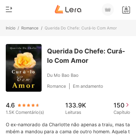
Início
/
Romance
/
Querida Do Chefe: Curá-lo Com Amor
0
Início
Loja
Querida Do Chefe: Curá-
Gênero
lo Com Amor
Moderno
Histórico
Lobisomem
Du Mo Bao Bao
Sair
Contos
|
Romance
Em andamento
Romance
Baixar App
4.6
133.9K
150
Bilionários
1.5K Comentário(s)
Leituras
Capítulo
Ranking
O ex-namorado da Charlotte não apenas a traiu, mas ta
mbém a mandou para a cama de outro homem. Aquela t