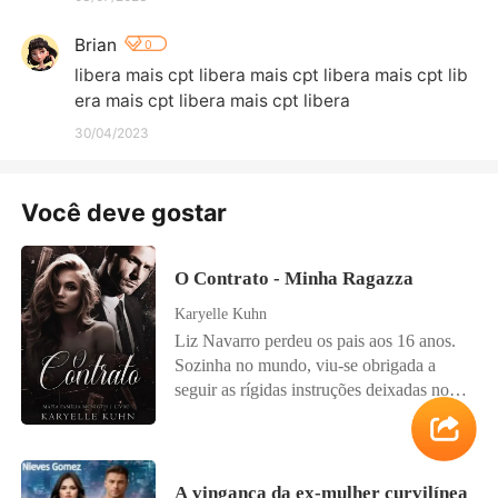
Brian
0
libera mais cpt libera mais cpt libera mais cpt lib
era mais cpt libera mais cpt libera
30/04/2023
Você deve gostar
O Contrato - Minha Ragazza
Karyelle Kuhn
Liz Navarro perdeu os pais aos 16 anos.
Sozinha no mundo, viu-se obrigada a
seguir as rígidas instruções deixadas no
testamento de seu pai. Aos 18, foi forçada
a se casar com um homem que nunca
tinha visto: seu próprio tutor. A condição?
Permanecer casada até os 25 anos,
A vingança da ex-mulher curvilínea