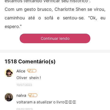
estamos tentando verificar seu histórico".
Com um gesto brusco, Charlotte Shen se virou,
caminhou até o sofá e sentou-se. "Ok, eu
espero."
Continuar lendo
1518 Comentário(s)
Alice
0
Oliver  shein !
10/07/2023
nalva
0
voltaram a atualizar o livro👏👏👏
03/07/2023