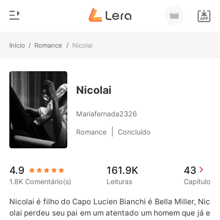
Início
/
Romance
/
Nicolai
0
Início
Loja
Gênero
Nicolai
Moderno
Histórico
Mariafernada2326
Lobisomem
|
Romance
Concluído
Sair
Contos
Romance
Baixar App
4.9
161.9K
43
Bilionários
1.8K Comentário(s)
Leituras
Capítulo
Ranking
Nicolai é filho do Capo Lucien Bianchi é Bella Miller, Nic
olai perdeu seu pai em um atentado um homem que já e