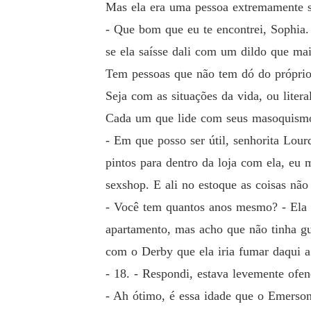
Mas ela era uma pessoa extremamente sol
- Que bom que eu te encontrei, Sophia.
se ela saísse dali com um dildo que mai
Tem pessoas que não tem dó do próprio
Seja com as situações da vida, ou liter
Cada um que lide com seus masoquismos
- Em que posso ser útil, senhorita Lou
pintos para dentro da loja com ela, eu 
sexshop. E ali no estoque as coisas nã
- Você tem quantos anos mesmo? - Ela q
apartamento, mas acho que não tinha gu
com o Derby que ela iria fumar daqui a 
- 18. - Respondi, estava levemente ofe
- Ah ótimo, é essa idade que o Emerson