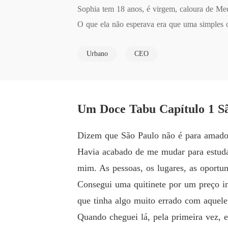
Sophia tem 18 anos, é virgem, caloura de Me
O que ela não esperava era que uma simples o
s como investimentos.

Urbano
CEO
Em uma noite que muda tudo, Sophia é escolhi
única noite, ele faz uma proposta absurda:

um relacionamento exclusivo, com mesada, luxo
Um Doce Tabu Capítulo 1 S
Agora vivendo em uma cobertura no Jardins, t
Dizem que São Paulo não é para amador
até onde vai sua liberdade?

Havia acabado de me mudar para estudar
O amor pode nascer de um contrato?

mim. As pessoas, os lugares, as oportun
E quem ela se torna quando passa a viver para
Consegui uma quitinete por um preço in
que tinha algo muito errado com aquele 
Entre poder, desejo, inocência e manipulação,
Quando cheguei lá, pela primeira vez, 
o com posse.