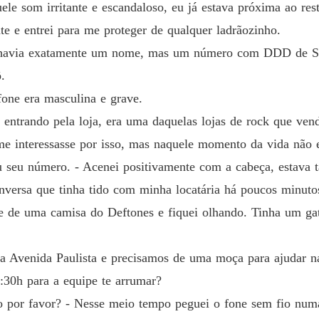
le som irritante e escandaloso, eu já estava próxima ao res
nte e entrei para me proteger de qualquer ladrãozinho.
ão havia exatamente um nome, mas um número com DDD de São
.
fone era masculina e grave.
 entrando pela loja, era uma daquelas lojas de rock que ven
me interessasse por isso, mas naquele momento da vida não e
 seu número. - Acenei positivamente com a cabeça, estava t
versa que tinha tido com minha locatária há poucos minuto
ente de uma camisa do Deftones e fiquei olhando. Tinha um g
a Avenida Paulista e precisamos de uma moça para ajudar n
:30h para a equipe te arrumar?
ço por favor? - Nesse meio tempo peguei o fone sem fio num