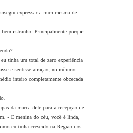
 26 A nova Imperatriz
13/01/2026
consegui expressar a mim mesma de
e Tabu
o 27 Negociando Fatos
13/01/2026
 bem estranho. Principalmente porque
e Tabu
 28 O Tabuleiro
13/01/2026
bendo?
e Tabu
eu tinha um total de zero experiência
 29 Café Frio
13/01/2026
sse e sentisse atração, no mínimo.
e Tabu
 médio inteiro completamente obcecada
o 30 Deslocada
13/01/2026
e Tabu
do.
o 31 Regras do Jogo
13/01/2026
upas da marca dele para a recepção de
e Tabu
im. - E menina do céu, você é linda,
 32 Ela
13/01/2026
 como eu tinha crescido na Região dos