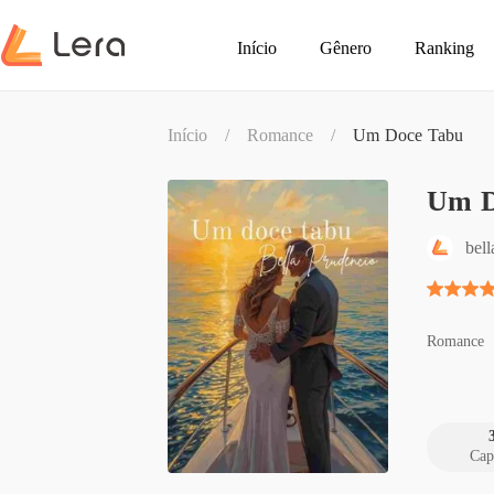
Início
Gênero
Ranking
Início
/
Romance
/
Um Doce Tabu
Um D
bel
Romance
Cap