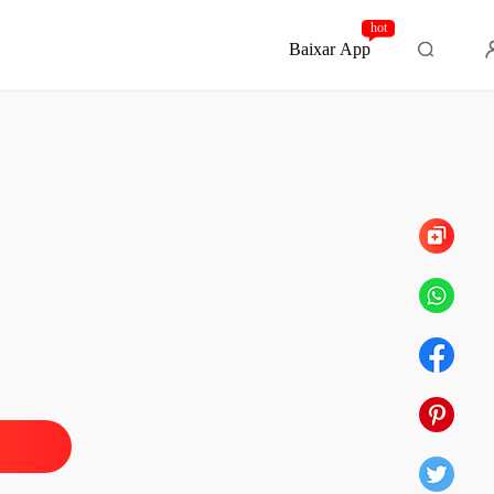
hot
Baixar App
Capítulo 32 Ela
e Tabu
o 1 São Paulo
25/12/2025
e Tabu
 2 A Hostess
25/12/2025
e Tabu
o 3 Senhor Windergard
25/12/2025
e Tabu
 4 A Cilada de Ouro
25/12/2025
e Tabu
o 5 Meu Nome
25/12/2025