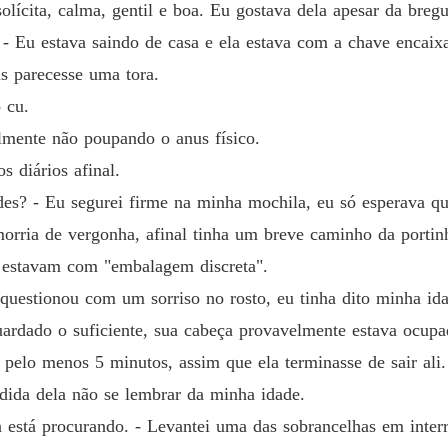
Capítul
ícita, calma, gentil e boa. Eu gostava dela apesar da bregu
 - Eu estava saindo de casa e ela estava com a chave encaix
Um Doc
Capítulo
s parecesse uma tora.
 cu.
Um Doc
Capítul
almente não poupando o anus físico.
 diários afinal.
Um Doc
rdes? - Eu segurei firme na minha mochila, eu só esperava q
Capítulo
morria de vergonha, afinal tinha um breve caminho da portinha
Um Doc
o estavam com "embalagem discreta".
Capítul
uestionou com um sorriso no rosto, eu tinha dito minha ida
Um Doc
ardado o suficiente, sua cabeça provavelmente estava ocupa
Capítulo
pelo menos 5 minutos, assim que ela terminasse de sair ali.
Um Doc
ndida dela não se lembrar da minha idade.
Capítulo
 está procurando. - Levantei uma das sobrancelhas em inte
Um Doc