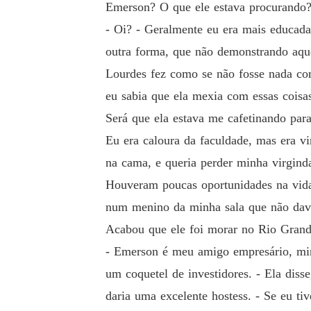
Emerson? O que ele estava procurando?
- Oi? - Geralmente eu era mais educad
outra forma, que não demonstrando aque
Lourdes fez como se não fosse nada co
eu sabia que ela mexia com essas coisa
Será que ela estava me cafetinando par
Eu era caloura da faculdade, mas era v
na cama, e queria perder minha virgind
Houveram poucas oportunidades na vida 
num menino da minha sala que não dav
Acabou que ele foi morar no Rio Grande
- Emerson é meu amigo empresário, minh
um coquetel de investidores. - Ela diss
daria uma excelente hostess. - Se eu t