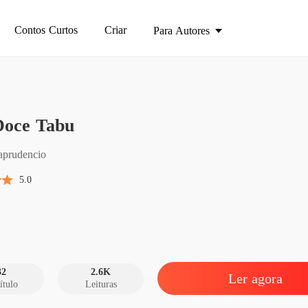
Contos Curtos
Criar
Para Autores
Um Doc
oce Tabu
Capítul
Um Doc
laprudencio
Capítulo
5.0
Um Doc
Capítul
Um Doc
Capítulo
32
2.6K
Ler agora
ítulo
Leituras
Um Doc
Capítul