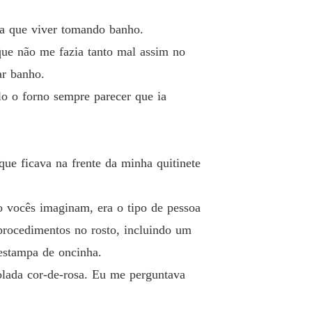
e Tabu
nha que viver tomando banho.
o 13 Almoço a dois
25/12/2025
que não me fazia tanto mal assim no
ar banho.
e Tabu
o 14 O Molde
25/12/2025
o o forno sempre parecer que ia
e Tabu
 15 Infiltrada
09/01/2026
que ficava na frente da minha quitinete
e Tabu
 16 Fofocas pelo corredor
09/01/2026
o vocês imaginam, era o tipo de pessoa
e Tabu
o 17 Banheira
13/01/2026
procedimentos no rosto, incluindo um
 estampa de oncinha.
e Tabu
o 18 O Controle
13/01/2026
lada cor-de-rosa. Eu me perguntava
e Tabu