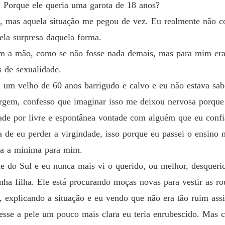
 Porque ele queria uma garota de 18 anos?
Capítulo
a, mas aquela situação me pegou de vez. Eu realmente não 
Um Doc
la surpresa daquela forma.
Capítul
m a mão, como se não fosse nada demais, mas para mim era
Um Doc
s de sexualidade.
Capítulo
a um velho de 60 anos barrigudo e calvo e eu não estava sa
Um Doc
irgem, confesso que imaginar isso me deixou nervosa porque 
Capítulo
ade por livre e espontânea vontade com alguém que eu confia
Um Doc
de eu perder a virgindade, isso porque eu passei o ensino
Capítul
a a minima para mim.
Um Doc
 do Sul e eu nunca mais vi o querido, ou melhor, desqueri
Capítul
a filha. Ele está procurando moças novas para vestir as ro
Um Doc
e, explicando a situação e eu vendo que não era tão ruim ass
Capítulo
ivesse a pele um pouco mais clara eu teria enrubescido. Mas