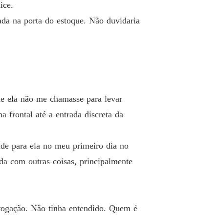
o 19 Cedida
13/01/2026
ice.
ada na porta do estoque. Não duvidaria
e Tabu
 20 Imperatriz
13/01/2026
e Tabu
o 21 Batismo de fogo
13/01/2026
e Tabu
ue ela não me chamasse para levar
 22 Investigada
13/01/2026
 frontal até a entrada discreta da
e Tabu
o 23 Minhas regras
13/01/2026
de para ela no meu primeiro dia no
e Tabu
da com outras coisas, principalmente
 24 Transparente
13/01/2026
e Tabu
 25 Império em ruínas
13/01/2026
rrogação. Não tinha entendido. Quem é
e Tabu