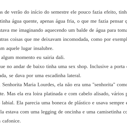
Um Doc
s de verão do início do semestre ele pouco fazia efeito, ti
Capítul
inha água quente, apenas água fria, o que me fazia pensar 
 estava me imaginando aquecendo um balde de água para tom
Um Doc
Capítul
utras coisas que me deixavam incomodada, como por exempl
am aquele lugar insalubre.
Um Doc
Capítulo
 algum momento eu sairia dali.
ue no andar de baixo tinha uma sex shop. Inclusive a porta 
Um Doc
Capítulo
ada, se dava por uma escadinha lateral.
 Senhorita Maria Lourdes, ela não era uma "senhorita" com
Um Doc
Capítul
 Mas ela era loira platinada e com cabelo alisado, vários 
o labial. Ela parecia uma boneca de plástico e usava sempre
Um Doc
Capítul
la estava com uma legging de oncinha e uma camisetinha co
 cafonice.
Um Doc