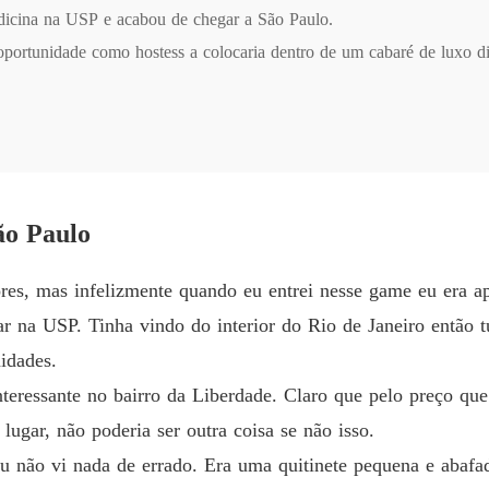
dicina na USP e acabou de chegar a São Paulo.

Um Doc
portunidade como hostess a colocaria dentro de um cabaré de luxo d
Capítulo
Um Doc
Capítul
da por Constantino Windergard, um herdeiro bilionário, jovem, frio 
Um Doc
Capítulo
, viagens e status - em troca de controle, submissão e um futuro já d
ão Paulo
Um Doc
Capítul
ransformada em uma "Barbie" moldada para agradar, Sophia precisa l
es, mas infelizmente quando eu entrei nesse game eu era ap
Um Doc
 na USP. Tinha vindo do interior do Rio de Janeiro então t
Capítul
idades.
 ser desejada?

Um Doc
teressante no bairro da Liberdade. Claro que pelo preço que
Capítul
lugar, não poderia ser outra coisa se não isso.
 Doce Tabu é um romance intenso sobre escolhas irreversíveis, fetich
Um Doc
eu não vi nada de errado. Era uma quitinete pequena e abaf
Capítul