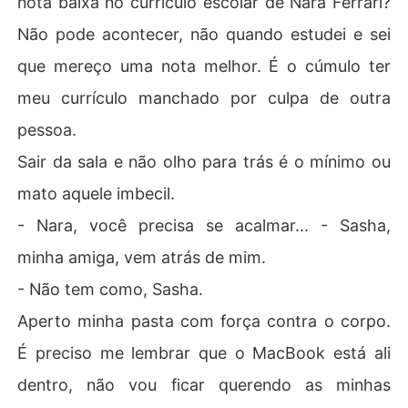
nota baixa no currículo escolar de Nara Ferrari?
Livro 2

Não pode acontecer, não quando estudei e sei
Nara Ferrari, uma jovem herdeira de 24 anos, está prest
que mereço uma nota melhor. É o cúmulo ter
es a se formar em ciências contábeis e se casar com H
meu currículo manchado por culpa de outra
enry Sanchez, um bilionário sério e poderoso. Ambicios
a e determinada, Nara enfrenta um desafio quando a tr
pessoa.
adicional família Sanchez exige que o casamento ocorr
Sair da sala e não olho para trás é o mínimo ou
a imediatamente após sua formatura, seguido de uma r
ápida gravidez. Dividida entre seu amor por Henry e su
mato aquele imbecil.
as próprias aspirações profissionais, Nara se vê pressio
- Nara, você precisa se acalmar... - Sasha,
nada a escolher entre seus sonhos e as rígidas expecta
tivas familiares.

minha amiga, vem atrás de mim.
- Não tem como, Sasha.
Henry, influenciado pela família e pelo ciúme que sente
 com a aproximação de Lucian Viturino, um carismático
Aperto minha pasta com força contra o corpo.
 empreendedor que se aproxima de sua noiva fazendo p
É preciso me lembrar que o MacBook está ali
romessas que a encanta. Henry que até então era um h
omem de demonstrar pouco sentimento, o que também
dentro, não vou ficar querendo as minhas
 incomodava Nara, começa a mostrar seus ciúmes e co