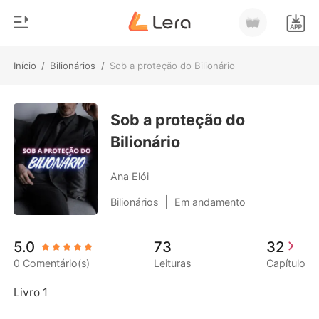
Início
/
Bilionários
/
Sob a proteção do Bilionário
0
Início
Loja
Sob a proteção do
Gênero
Bilionário
Moderno
Histórico
Lobisomem
Ana Elói
Sair
Contos
|
Bilionários
Em andamento
Romance
Baixar App
5.0
73
32
Bilionários
0 Comentário(s)
Leituras
Capítulo
Ranking
Livro 1
