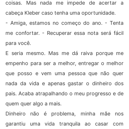
coisas. Mas nada me impede de acertar a
ntrole sobre ela.

cabeça Kleber caso tenha uma oportunidade.
Mas tudo tende a piorar quando Maria Clara, ex-namor
ada de Henry, volta à cidade com a intenção de reconq
- Amiga, estamos no começo do ano. - Tenta
uistar Henry.
me confortar. - Recuperar essa nota será fácil
para você.
E seria mesmo. Mas me dá raiva porque me
empenho para ser a melhor, entregar o melhor
que posso e vem uma pessoa que não quer
nada da vida e apenas gastar o dinheiro dos
pais. Acaba atrapalhando o meu progresso e de
quem quer algo a mais.
Dinheiro não é problema, minha mãe nos
garantiu uma vida tranquila ao casar com