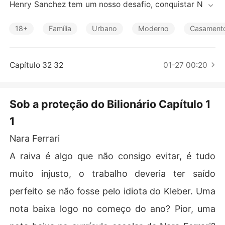
Contos Curtos
Henry Sanchez tem um nosso desafio, conquistar Nara
 Ferrari! Uma mulher de pulso forte que está descobrin
do o mundo dos negócios com 21 anos.

18+
Família
Urbano
Moderno
Casamento
Henry a quer, Nara suspeita que ele queira um casamen
to sob contrato e ela quer casar por amor. Restando par
Capítulo 32 32
01-27 00:20
a Henry conquistar o coração de gelo de Nara Ferrari.

Não será uma tarefa fácil já que há outra pessoa quere
Sob a proteção do Bilionário Capítulo 1
ndo ser a nova Sra. Sanchez. O bilionário precisa prote
1
ger a sua amada e abafar os escândalos que estão por
 vim, caso ao contrário Nara não será aceita na família
Nara Ferrari
 Sanchez.

A raiva é algo que não consigo evitar, é tudo
Segredos e mentiras, Nara será o teste de paciência pa
muito injusto, o trabalho deveria ter saído
ra Henry, mas será também quem deixará nosso Bilionár
io um homem apaixonado.

perfeito se não fosse pelo idiota do Kleber. Uma
nota baixa logo no começo do ano? Pior, uma