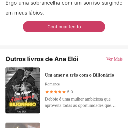
Ergo uma sobrancelha com um sorriso surgindo
em meus lábios.
Continuar lendo
Outros livros de Ana Elói
Ver Mais
Um amor a três com o Bilionário
Romance
5.0
Debbie é uma mulher ambiciosa que
aproveita todas as oportunidades que
surgem na sua vida e uma grande
oportunidade bate à sua porta quando é a
nova a mais nova contratada da empresa