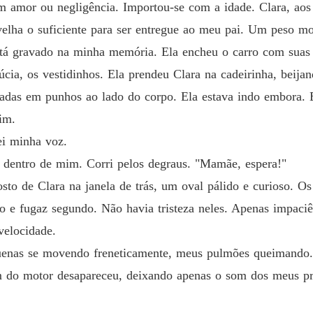
om amor ou negligência. Importou-se com a idade. Clara, aos
 velha o suficiente para ser entregue ao meu pai. Um peso m
á gravado na minha memória. Ela encheu o carro com suas co
úcia, os vestidinhos. Ela prendeu Clara na cadeirinha, beijan
adas em punhos ao lado do corpo. Ela estava indo embora. E
im.
ei minha voz.
e dentro de mim. Corri pelos degraus. "Mamãe, espera!"
osto de Clara na janela de trás, um oval pálido e curioso. 
 e fugaz segundo. Não havia tristeza neles. Apenas impaciên
velocidade.
quenas se movendo freneticamente, meus pulmões queimando
m do motor desapareceu, deixando apenas o som dos meus pr