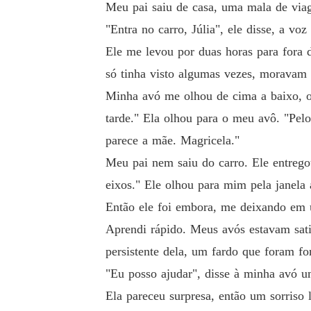
Meu pai saiu de casa, uma mala de via
"Entra no carro, Júlia", ele disse, a v
Ele me levou por duas horas para fora d
só tinha visto algumas vezes, moravam
Minha avó me olhou de cima a baixo, os
tarde." Ela olhou para o meu avô. "Pel
parece a mãe. Magricela."
Meu pai nem saiu do carro. Ele entreg
eixos." Ele olhou para mim pela janela 
Então ele foi embora, me deixando em u
Aprendi rápido. Meus avós estavam sat
persistente dela, um fardo que foram for
"Eu posso ajudar", disse à minha avó u
Ela pareceu surpresa, então um sorriso 