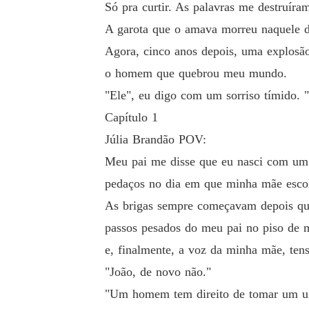
Só pra curtir. As palavras me destruíra
A garota que o amava morreu naquele di
"Ele", eu digo com um sorriso tímido. "Ele é 
Agora, cinco anos depois, uma explosã
o homem que quebrou meu mundo.
"Ele", eu digo com um sorriso tímido. "
Capítulo 1
Júlia Brandão POV:
Meu pai me disse que eu nasci com um
pedaços no dia em que minha mãe escol
As brigas sempre começavam depois que
passos pesados do meu pai no piso de m
e, finalmente, a voz da minha mãe, te
"João, de novo não."
"Um homem tem direito de tomar um uís