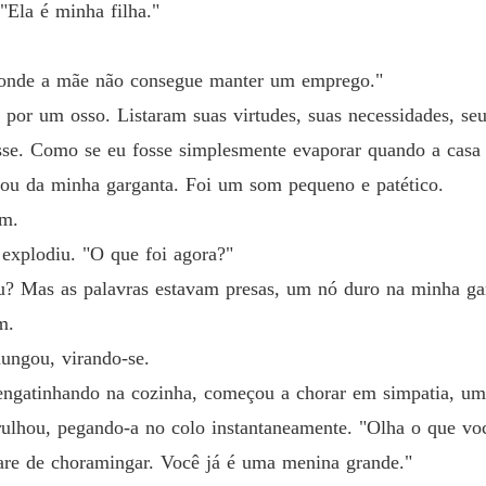
"Ela é minha filha."
m onde a mãe não consegue manter um emprego."
 por um osso. Listaram suas virtudes, suas necessidades, s
sse. Como se eu fosse simplesmente evaporar quando a casa 
ou da minha garganta. Foi um som pequeno e patético.
im.
explodiu. "O que foi agora?"
ou? Mas as palavras estavam presas, um nó duro na minha g
m.
ungou, virando-se.
engatinhando na cozinha, começou a chorar em simpatia, um l
lhou, pegando-a no colo instantaneamente. "Olha o que voc
are de choramingar. Você já é uma menina grande."