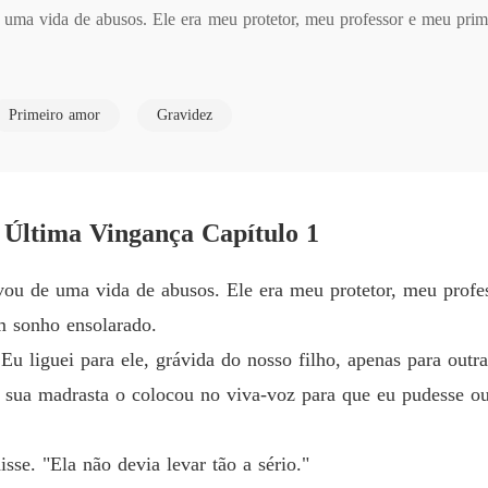
uma vida de abusos. Ele era meu protetor, meu professor e meu prim
Meu Pr
Capítul
Meu Pr
Primeiro amor
Gravidez
i para ele, grávida do nosso filho, apenas para outra mulher atender o
Capítul
Meu Pr
adrasta o colocou no viva-voz para que eu pudesse ouvi-lo rir de todo
Capítul
Última Vingança Capítulo 1
"Ela não devia levar tão a sério."

Meu Pr
Capítul
ou de uma vida de abusos. Ele era meu protetor, meu profe
e livrei do nosso filho, peguei o dinheiro para calar minha boca e des
Meu Pr
m sonho ensolarado.
Capítul
u liguei para ele, grávida do nosso filho, apenas para outra
seu lugar, eu me tornei "Nove", uma agente implacável forjada na tra
, sua madrasta o colocou no viva-voz para que eu pudesse ouv
deixou com "amnésia". Quando a polícia pergunta quem será meu res
disse. "Ela não devia levar tão a sério."