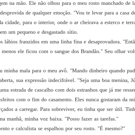
gem na mão. Ele não olhou para o meu rosto manchado de l
oz desprovida de qualquer emoção. "Vou te levar para a casa d
a cidade, para o interior, onde o ar cheirava a esterco e te
 em um pequeno e desgastado sítio.
 lábios franzidos em uma linha fina e desaprovadora. "Então
o menos ele ficou com o sangue dos Brandão." Seu olhar volt
ou minha mala para o meu avô. "Mando dinheiro quando pude
aberta, sua expressão indecifrável. "Seja uma boa menina, Jú
ma estrada de cascalho com dois estranhos que já me ressen
isfeitos com o fim do casamento. Eles nunca gostaram da 
çados a carregar. Para sobreviver, eu tinha que ser útil. Tin
ma manhã, minha voz baixa. "Posso fazer as tarefas."
lento e calculista se espalhou por seu rosto. "É mesmo?"