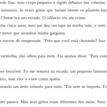
ede fina, meu corpo pequeno e rígido debaixo das cobertas
sussurros, às vezes gritos que faziam tremer os pôsteres ba
Chorar era um escudo. O silêncio era um crime.
inha cinco anos, meu pai deu um tapa na minha mãe, o som u
 terror que arranhou minha garganta.
a nuvem de tempestade. "Pelo que você está chorando? Isso
ermelha, não olhou para mim. Ela apenas disse: "Para com 
 ser invisível. Eu me sentava na escada, um pequeno fantasm
ário, mas eles o viam como apatia.
ontando um dedo trêmulo para mim. "Ela nem se importa. Fri
nte parava. Mas seus gritos eram diferentes dos meus. Seus