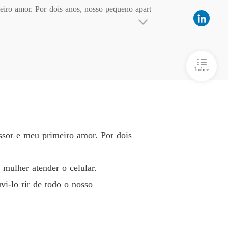
eiro amor. Por dois anos, nosso pequeno apart
imeiro Amor, Minha Última Vingança
o 6
23/10/2025
imeiro Amor, Minha Última Vingança
 celular.

o 7
23/10/2025
Índice
imeiro Amor, Minha Última Vingança
 o nosso relacionamento.

o 8
23/10/2025
imeiro Amor, Minha Última Vingança
o 9
23/10/2025
ssor e meu primeiro amor. Por dois
apareci.

imeiro Amor, Minha Última Vingança
o 10
23/10/2025
 mulher atender o celular.
ição.

i-lo rir de todo o nosso
ponsável, eu aponto para o homem que quebro