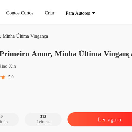
Contos Curtos
Criar
Para Autores
, Minha Última Vingança
Meu Pr
Primeiro Amor, Minha Última Vinganç
Capítul
Meu Pr
Xiao Xin
Capítul
5.0
Meu Pr
Capítul
Meu Pr
Capítul
10
312
Ler agora
ítulo
Leituras
Meu Pr
Capítul