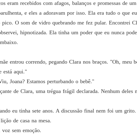
uços eram recebidos com afagos, balanços e promessas de u
barulhenta, e eles a adoravam por isso. Ela era tudo o que eu
 pico. O som de vidro quebrando me fez pular. Encontrei Cl
 observei, hipnotizada. Ela tinha um poder que eu nunca pod
embaixo.
mãe entrou correndo, pegando Clara nos braços. "Oh, meu be
está aqui."
"Viu, Joana? Estamos perturbando o bebê."
çante de Clara, uma trégua frágil declarada. Nenhum deles 
ando eu tinha sete anos. A discussão final nem foi um grito.
 lição de casa na mesa.
 a voz sem emoção.