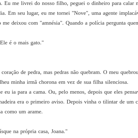
m. Eu me livrei do nosso filho, peguei o dinheiro para calar
a. Em seu lugar, eu me tornei "Nove", uma agente implacáve
o mais gato."
o me deixou com "amnésia". Quando a polícia pergunta quem
Ele é o mais gato."
 coração de pedra, mas pedras não quebram. O meu quebrou
heu minha irmã chorona em vez de sua filha silenciosa.
 eu ia para a cama. Ou, pelo menos, depois que eles pensa
adeira era o primeiro aviso. Depois vinha o tilintar de um 
nsa como um arame.
que na própria casa, Joana."