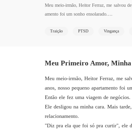
Meu meio-irmão, Heitor Ferraz, me salvou de 
amento foi um sonho ensolarado.

Traição
PTSD
Vingança
Então ele fez uma viagem de negócios. Eu ligue
Ele desligou na minha cara. Mais tarde, sua m
Meu Primeiro Amor, Minha 
"Diz pra ela que foi só pra curtir", ele disse. 
Meu meio-irmão, Heitor Ferraz, me salv
Só pra curtir. As palavras me destruíram. Eu m
anos, nosso pequeno apartamento foi u
Então ele fez uma viagem de negócios. E
A garota que o amava morreu naquele dia. Em 
Ele desligou na minha cara. Mais tarde
relacionamento.
Agora, cinco anos depois, uma explosão me 
"Diz pra ela que foi só pra curtir", ele 
u meu mundo.
